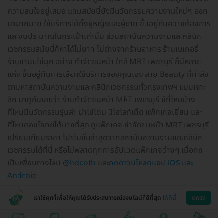
ความสนใจอยู่เสมอ แถมสมัยนี้ยังมีนวัตกรรมความงามใหม่ๆ ออก
มามากมาย ใช้บริการได้ทั้งผู้หญิงและผู้ชาย ขึ้นอยู่กับความต้องการ
และงบประมาณในกระเป๋าเท่านั้น ส่วนสถาบันความงามและคลินิก
เวชกรรมสมัยนี้ก็หาได้ไม่ยาก ไม่ต่างจากร้านอาหาร ร้านเบเกอรี่
ร้านชานมไข่มุก อย่าง กำจัดขนหน้า ใกล้ MRT เพชรบุรี ก็มีหลาย
แห่ง ขึ้นอยู่กับการเลือกใช้บริการของคุณเอง สาย Beauty ที่กำลัง
ตามหาสถาบันความงามและคลินิกเวชกรรมทั่วกรุงเทพฯ แบบเจาะ
ลึก มาดูกันเลยว่า ร้านกำจัดขนหน้า MRT เพชรบุรี มีที่ไหนบ้าง
ที่ไหนมีนวัตกรรมรุ่นล่า น่าไปโดน มีไฮไลท์เด็ด แพ็กเกจเยี่ยม และ
ที่ไหนตอบโจทย์ได้มากที่สุด ดูแพ็กเกจ กำจัดขนหน้า MRT เพชรบุรี
เปรียบเทียบราคา โปรโมชั่นล่าสุดจากสถาบันความงามและคลินิก
เวชกรรมได้ที่นี่ หรือไม่พลาดทุกการอัปเดตแพ็กเกจต่างๆ เมื่อกด
เป็นเพื่อนทางไลน์
@hdcoth
และ
กดดาวน์โหลดแอป iOS และ
Android
เราใช้คุกกี้เพื่อให้คุณได้รับประสบการณ์ออนไลน์ที่ดีที่สุด
ได้ที่นี่
ตกลง