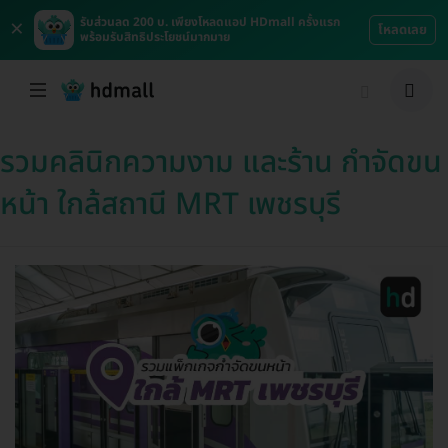
×
รับส่วนลด 200 บ. เพียงโหลดแอป HDmall ครั้งแรก
โหลดเลย
พร้อมรับสิทธิประโยชน์มากมาย
รวมคลินิกความงาม และร้าน กำจัดขน
หน้า ใกล้สถานี MRT เพชรบุรี