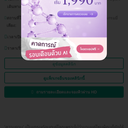
เดินทาง:
Rail Link มักกะสัน , ท่าเรืออโศก
สถานที่ใกล้
โรงพยาบาลจักษุ รัตนิน, อาคาร จีเอ็มเอ็ม แกรมมี่
เคียง:
เพลส
เวลาเปิดบริการ:
วันจันทร์ - อาทิตย์ 11.00 - 20.00 น.
ราคาเริ่มต้นที่
3,500 บาท
ดูข้อมูลคลินิก
ดูแพ็กเกจอื่นของคลินิกนี้
ถามรายละเอียดและจองคิวผ่าน HD
'ความงาม' เป็นเทรนด์อมตะคู่โลกเพราะไม่ว่านานแค่ไหนผู้คนก็ยังให้