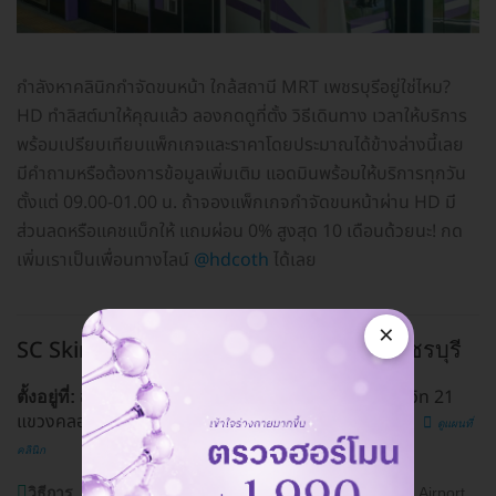
กำลังหาคลินิกกำจัดขนหน้า ใกล้สถานี MRT เพชรบุรีอยู่ใช่ไหม?
HD ทำลิสต์มาให้คุณแล้ว ลองกดดูที่ตั้ง วิธีเดินทาง เวลาให้บริการ
พร้อมเปรียบเทียบแพ็กเกจและราคาโดยประมาณได้ข้างล่างนี้เลย
มีคำถามหรือต้องการข้อมูลเพิ่มเติม แอดมินพร้อมให้บริการทุกวัน
ตั้งแต่ 09.00-01.00 น. ถ้าจองแพ็กเกจกำจัดขนหน้าผ่าน HD มี
ส่วนลดหรือแคชแบ็กให้ แถมผ่อน 0% สูงสุด 10 เดือนด้วยนะ! กด
เพิ่มเราเป็นเพื่อนทางไลน์
@hdcoth
ได้เลย
×
SC Skinclub Clinic
BTS อโศก, MRT เพชรบุรี
ชั้น 1 อาคารอโศกทาวเวอร์ เลขที่ 213/7 ซ. สุขุมวิท 21
ตั้งอยู่ที่:
แขวงคลองเตยเหนือ เขตวัฒนา กรุงเทพมหานคร 10110
ดูแผนที่
คลินิก
วิธีการ
BTS อโศก, MRT เพชรบุรี, รถเมล์สาย 136,185, Airport