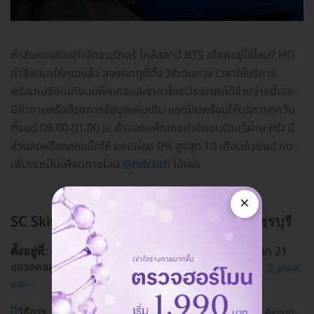
กำลังหาคลินิกกำจัดขนรักแร้ ใกล้สถานี BTS อโศกอยู่ใช่ไหม? HD
ทำลิสต์มาให้คุณแล้ว ลองกดดูที่ตั้ง วิธีเดินทาง เวลาให้บริการ
พร้อมเปรียบเทียบแพ็กเกจและราคาโดยประมาณได้ข้างล่างนี้เลย
มีคำถามหรือต้องการข้อมูลเพิ่มเติม แอดมินพร้อมให้บริการทุกวัน
ตั้งแต่ 09.00-01.00 น. ถ้าจองแพ็กเกจกำจัดขนรักแร้ผ่าน HD มี
ส่วนลดหรือแคชแบ็กให้ แถมผ่อน 0% สูงสุด 10 เดือนด้วยนะ! กด
เพิ่มเราเป็นเพื่อนทางไลน์
@hdcoth
ได้เลย
×
SC Skinclub Clinic
BTS อโศก, MRT เพชรบุรี
ชั้น 1 อาคารอโศกทาวเวอร์ เลขที่ 213/7 ซ. สุขุมวิท 21
ตั้งอยู่ที่:
แขวงคลองเตยเหนือ เขตวัฒนา กรุงเทพมหานคร 10110
ดูแผนที่
คลินิก
วิธีการ
BTS อโศก, MRT เพชรบุรี, รถเมล์สาย 136,185, Airport