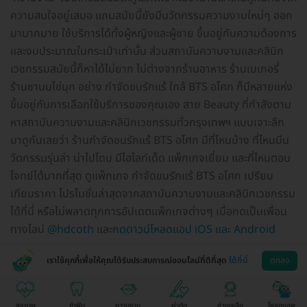
ความสนใจอยู่เสมอ แถมสมัยนี้ยังมีนวัตกรรมความงามใหม่ๆ ออก
มามากมาย ใช้บริการได้ทั้งผู้หญิงและผู้ชาย ขึ้นอยู่กับความต้องการ
และงบประมาณในกระเป๋าเท่านั้น ส่วนสถาบันความงามและคลินิก
เวชกรรมสมัยนี้ก็หาได้ไม่ยาก ไม่ต่างจากร้านอาหาร ร้านเบเกอรี่
ร้านชานมไข่มุก อย่าง กำจัดขนรักแร้ ใกล้ BTS อโศก ก็มีหลายแห่ง
ขึ้นอยู่กับการเลือกใช้บริการของคุณเอง สาย Beauty ที่กำลังตาม
หาสถาบันความงามและคลินิกเวชกรรมทั่วกรุงเทพฯ แบบเจาะลึก
มาดูกันเลยว่า ร้านกำจัดขนรักแร้ BTS อโศก มีที่ไหนบ้าง ที่ไหนมีน
วัตกรรมรุ่นล่า น่าไปโดน มีไฮไลท์เด็ด แพ็กเกจเยี่ยม และที่ไหนตอบ
โจทย์ได้มากที่สุด ดูแพ็กเกจ กำจัดขนรักแร้ BTS อโศก เปรียบ
เทียบราคา โปรโมชั่นล่าสุดจากสถาบันความงามและคลินิกเวชกรรม
ได้ที่นี่ หรือไม่พลาดทุกการอัปเดตแพ็กเกจต่างๆ เมื่อกดเป็นเพื่อน
ทางไลน์
@hdcoth
และ
กดดาวน์โหลดแอป iOS และ Android
เราใช้คุกกี้เพื่อให้คุณได้รับประสบการณ์ออนไลน์ที่ดีที่สุด
ได้ที่นี่
ตกลง
สุขภาพ
ทำฟัน
ความงาม
ผ่าตัด
ช่วยเหลือ
โหลดแอพ