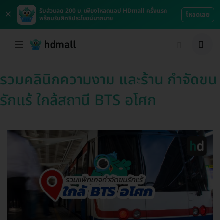
×
รับส่วนลด 200 บ. เพียงโหลดแอป HDmall ครั้งแรก
โหลดเลย
พร้อมรับสิทธิประโยชน์มากมาย
รวมคลินิกความงาม และร้าน กำจัดขน
รักแร้ ใกล้สถานี BTS อโศก