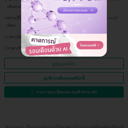
เดินทาง:
Rail Link มักกะสัน , ท่าเรืออโศก
สถานที่ใกล้
โรงพยาบาลจักษุ รัตนิน, อาคาร จีเอ็มเอ็ม แกรมมี่
เคียง:
เพลส
เวลาเปิดบริการ:
วันจันทร์ - อาทิตย์ 11.00 - 20.00 น.
ราคาเริ่มต้นที่
2,000 บาท
ดูข้อมูลคลินิก
ดูแพ็กเกจอื่นของคลินิกนี้
ถามรายละเอียดและจองคิวผ่าน HD
'ความงาม' เป็นเทรนด์อมตะคู่โลกเพราะไม่ว่านานแค่ไหนผู้คนก็ยังให้