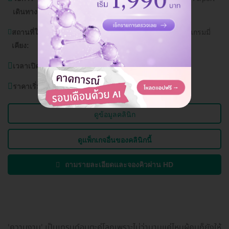
เดินทาง:
Rail Link มักกะสัน , ท่าเรืออโศก
สถานที่ใกล้
โรงพยาบาลจักษุ รัตนิน, อาคาร จีเอ็มเอ็ม แกรมมี่
เคียง:
เพลส
เวลาเปิดบริการ:
วันจันทร์ - อาทิตย์ 11.00 - 20.00 น.
ราคาเริ่มต้นที่
3,000 บาท
ดูข้อมูลคลินิก
ดูแพ็กเกจอื่นของคลินิกนี้
ถามรายละเอียดและจองคิวผ่าน HD
'ความงาม' เป็นเทรนด์อมตะคู่โลกเพราะไม่ว่านานแค่ไหนผู้คนก็ยังให้