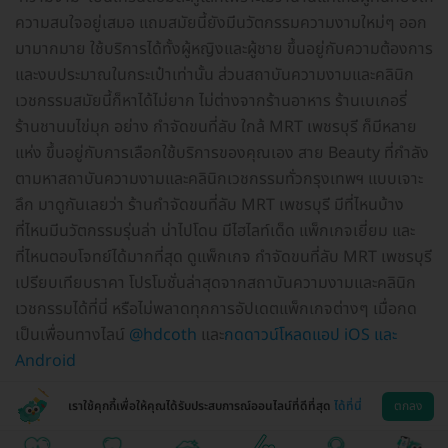
ความสนใจอยู่เสมอ แถมสมัยนี้ยังมีนวัตกรรมความงามใหม่ๆ ออก
มามากมาย ใช้บริการได้ทั้งผู้หญิงและผู้ชาย ขึ้นอยู่กับความต้องการ
และงบประมาณในกระเป๋าเท่านั้น ส่วนสถาบันความงามและคลินิก
เวชกรรมสมัยนี้ก็หาได้ไม่ยาก ไม่ต่างจากร้านอาหาร ร้านเบเกอรี่
ร้านชานมไข่มุก อย่าง กำจัดขนที่ลับ ใกล้ MRT เพชรบุรี ก็มีหลาย
แห่ง ขึ้นอยู่กับการเลือกใช้บริการของคุณเอง สาย Beauty ที่กำลัง
ตามหาสถาบันความงามและคลินิกเวชกรรมทั่วกรุงเทพฯ แบบเจาะ
ลึก มาดูกันเลยว่า ร้านกำจัดขนที่ลับ MRT เพชรบุรี มีที่ไหนบ้าง
ที่ไหนมีนวัตกรรมรุ่นล่า น่าไปโดน มีไฮไลท์เด็ด แพ็กเกจเยี่ยม และ
ที่ไหนตอบโจทย์ได้มากที่สุด ดูแพ็กเกจ กำจัดขนที่ลับ MRT เพชรบุรี
เปรียบเทียบราคา โปรโมชั่นล่าสุดจากสถาบันความงามและคลินิก
เวชกรรมได้ที่นี่ หรือไม่พลาดทุกการอัปเดตแพ็กเกจต่างๆ เมื่อกด
เป็นเพื่อนทางไลน์
@hdcoth
และ
กดดาวน์โหลดแอป iOS และ
Android
เราใช้คุกกี้เพื่อให้คุณได้รับประสบการณ์ออนไลน์ที่ดีที่สุด
ได้ที่นี่
ตกลง