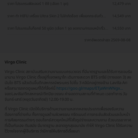
ราคา โปรแกรมฟิลเลอร์ 1 ซีซี (เลือก 1 จุด)
12,479 บาท
ราคา ทำ HIFU เครื่อง Ultra Skin 2 ไม่จำกัดช็อต เพื่อยกกระชับทั่ว
14,549 บาท
ใบหน้าและเหนียง 1 ครั้ง
ราคา โปรแกรมโบท็อกซ์ 50 ยูนิต (เลือก 1 จุด ลดกราม/กรอบหน้า/ริ้ว
14,550 บาท
รอย)
ราคาอัพเดตล่าสุด 2569-08-08
Virgo Clinic
Virgo Clinic สถาบันเสริมความงามแบบครบวงจร ที่มีมาตรฐานและได้รับการยอมรับ
มานาน Virgo Clinic ตั้งอยู่ที่เขตพญาไท เดินทางสะดวก BTS อารีย์ (ทางออก 3) ลง
บันได BTS แล้วเดินขึ้นตึกสหกรณ์พระนคร ไปชั้น 3 คลินิกอยู่ตรงข้าม Lavilla Ari
หรือสามารถกดดูแผนที่ได้ที่ลิ้งค์นี้
https://goo.gl/maps/ETjaWnWNgx...
จอดLavilla/ตึกสหกรณ์/ตึกปิยะวรรณ ค่าจอดตามสถานที่กำหนด เวลาทำการ วัน
จันทร์-เสาร์ (หยุดวันอาทิตย์) 12.00-19.00 น.
ที่ Virgo Clinic เปิดให้บริการด้านความงามหลากหลายประเภทเพื่อรองรับความ
ต้องการที่ต่างกัน ทั้งการดูแลด้านผิวพรรณ ทรีตเมนต์ การกระชับสัดส่วนและใบหน้า
การศัลยกรรมต่างๆ ตอบโจทย์สาวยุคใหม่ที่ใส่ใจรูปร่างและความงาม ด้วยบรรยากาศ
ที่เป็นกันเอง ทันสมัย มีมาตรฐาน สะอาดถูกสุขอนามัย ทำให้ Virgo Clinic ได้รับความ
ไว้วางใจจากผู้ใช้บริการ ว่ามีการให้บริการดีเรื่อยมา