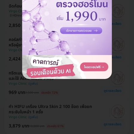
ฉีดก้อนคีลอยด์ขนาดใหญ่กว่า 1.5 ซม. 1 ครั้ง
Virgo Clinic
มี HDreview
ดูรายละเอียด
2,850 บาท
3,000 บาท
ประหยัด 5%
คอร์สกำจัดขนหนวด ด้วย IPL 3 ครั้ง สำหรับผู้หญิง
หรือผู้ชาย
Virgo Clinic
ดูรายละเอียด
2,424 บาท
10,500 บาท
ประหยัด 77%
ทรีตเมนต์รักษาสิว ด้วยการผลัดเซลล์ผิว กดสิว ฉีดสิว
และใช้ Acne Mask 1 ครั้ง
Virgo Clinic
ดูรายละเอียด
969 บาท
3,500 บาท
ประหยัด 72%
ทำ HIFU เครื่อง Ultra Skin 2 100 ช็อต เพื่อยก
กระชับใบหน้า 1 ครั้ง
Virgo Clinic
ดูรายละเอียด
3,879 บาท
10,000 บาท
ประหยัด 61%