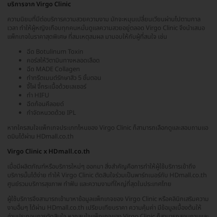
บริการจาก Virgo Clinic
ความนิยมที่มีต่อบริการความสวยความงาม มักจะหมุนเปลี่ยนเวียนผ่านไปตามกาล
เวลา ทำให้ผู้หญิงเกือบทุกคนหมั่นดูแลความสวยอยู่ตลอด Virgo Clinic จึงนำเสนอ
แพ็กเกจในราคาสุดพิเศษ ที่สมเหตุสมผล มามอบให้กับผู้ที่สนใจ เช่น
ฉีด Botulinum Toxin
คอร์สให้วิตามินทางหลอดเลือด
ฉีด MADE Collagen
ทำทรีตเมนต์รักษาสิว 5 ขั้นตอน
จี้ไฝ จี้กระเนื้อด้วยเลเซอร์
ทำ HIFU
ฉีดก้อนคีลอยด์
กำจัดหนวดด้วย IPL
หากใครสนใจแพ็กเกจประเภทไหนของ Virgo Clinic ก็สามารถเลือกดูและสอบถามแอ
ดมินได้ผ่าน HDmall.co.th
Virgo Clinic x HDmall.co.th
เมื่อมีผลิตภัณฑ์หรือบริการใหม่ๆ ออกมา สิ่งสำคัญคือการทำให้ผู้ใช้บริการเข้าถึง
บริการนั้นได้ง่าย ทำให้ Virgo Clinic ตัดสินใจร่วมเป็นพาร์ทเนอร์กับ HDmall.co.th
ศูนย์รวมบริการสุขภาพ ทำฟัน และความงามที่ใหญ่ที่สุดในประเทศไทย
ผู้ใช้บริการจึงสามารถเข้ามาหาข้อมูลแพ็กเกจของ Virgo Clinic หรือคลินิกเสริมความ
งามอื่นๆ ได้ผ่าน HDmall.co.th เปรียบเทียบราคา ความคุ้มค่า มีข้อมูลเบื้องต้นให้
อ่านประกอบการตัดสินใจ หากสนใจแพ็กเกจของ Virgo Clinic ก็สามารถสอบถามและ