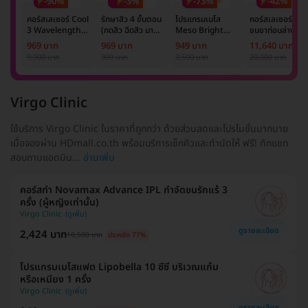
-90%
-3%
-73%
-42%
คอร์สเลเซอร์ Cool
รักษาสิว 4 ขั้นตอน
โปรแกรมเมโส
คอร์สเลเซอร์กำจั
3 Wavelength
(กดสิว ฉีดสิว มาส์ก
Meso Bright
ขนขาท่อนล่าง 2
Diode กำจัดขน
หน้า และฉายแสง)
จำนวนซีซีขึ้นอยู่กับ
ข้าง 5 ครั้ง ด้วย
969 บาท
969 บาท
949 บาท
11,640 บาท
รักแร้ 1 ปี 12 ครั้ง
1 ครั้ง
แพทย์ประเมิน เพื่อ
เลเซอร์
9,900 บาท
999 บาท
3,500 บาท
20,000 บาท
(1 สิทธิ์/ท่าน)
ปรับผิวกระจ่างใส 1
Mediostar Nex
ครั้ง
Virgo Clinic
ใช้บริการ Virgo Clinic ในราคาที่ถูกกว่า ด้วยส่วนลดและโปรโมชั่นมากมาย
เมื่อจองผ่าน HDmall.co.th พร้อมบริการเช็กคิวและทำนัดให้ ฟรี! ทักแชท
สอบถามแอดมิน...
อ่านเพิ่ม
คอร์สทำ Novamax Advance IPL กำจัดขนรักแร้ 3
ครั้ง (ผู้หญิงเท่านั้น)
Virgo Clinic
ดูรายละเอียด
2,424 บาท
10,500 บาท
ประหยัด 77%
โปรแกรมเมโสแฟต Lipobella 10 ซีซี บริเวณแก้ม
หรือเหนียง 1 ครั้ง
Virgo Clinic
ดูรายละเอียด