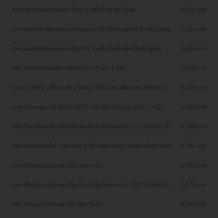
ราคา ฉีด Growth Factor ใต้ตา 1 ครั้ง ที่ Virgo Clinic
2,375 บาท
ราคา คอร์สทำ Novamax Advance IPL กำจัดขนรักแร้ 3 ครั้ง (ผู้หญิง
2,424 บาท
เท่านั้น)
ราคา คอร์สกำจัดขนหนวด ด้วย IPL 3 ครั้ง สำหรับผู้หญิงหรือผู้ชาย
2,424 บาท
ราคา ฉีดก้อนคีลอยด์ขนาดใหญ่กว่า 1.5 ซม. 1 ครั้ง
2,850 บาท
ราคา ทำ HIFU เครื่อง Ultra Skin 2 100 ช็อต เพื่อยกกระชับใบหน้า 1
3,879 บาท
ครั้ง
ราคา โปรแกรมเมโส REVS NCFS 140 ให้ผิวหน้าดูฉ่ำ นุ่มขึ้น 1 ครั้ง
4,749 บาท
ราคา จี้ไฝ ขี้แมลงวัน กระเนื้อ ต่อมไขมัน ด้วยเลเซอร์ CO2 ไม่เกิน 5 เม็ด
4,799 บาท
1 ครั้ง
ราคา คอร์สฉีดเมโส Cyto care 3 ซีซี ลดจุดด่างดำ ปรับผิวหน้าดูกระจ่างใส
5,700 บาท
3 ครั้ง ที่ Virgo Clinic
ราคา โปรแกรมโบท็อกซ์ 100 ยูนิต (หน้า)
6,789 บาท
ราคา จี้ไฝ ขี้แมลงวัน กระเนื้อ ต่อมไขมัน ด้วยเลเซอร์ CO2 ไม่จำกัดเม็ด
7,679 บาท
ทั่วหน้า 1 ครั้ง
ราคา โปรแกรมโบท็อกซ์ 100 ยูนิต (หน้า)
8,245 บาท