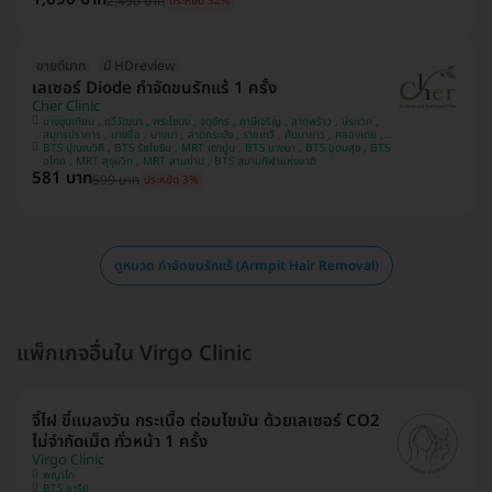
2,490 บาท
ประหยัด 32%
ขายดีมาก
มี HDreview
เลเซอร์ Diode กำจัดขนรักแร้ 1 ครั้ง
Cher Clinic
บางขุนเทียน , ทวีวัฒนา , พระโขนง , จตุจักร , ภาษีเจริญ , ลาดพร้าว , ประเวศ ,
สมุทรปราการ , บางซื่อ , บางนา , ลาดกระบัง , ราชเทวี , คันนายาว , คลองเตย ,
BTS ปุณณวิถี , BTS รัชโยธิน , MRT เตาปูน , BTS บางนา , BTS อุดมสุข , BTS
บางแค , ปทุมวัน
อโศก , MRT สุขุมวิท , MRT สามย่าน , BTS สนามกีฬาแห่งชาติ
581 บาท
599 บาท
ประหยัด 3%
ดูหมวด กำจัดขนรักแร้ (Armpit Hair Removal)
แพ็กเกจอื่นใน Virgo Clinic
จี้ไฝ ขี้แมลงวัน กระเนื้อ ต่อมไขมัน ด้วยเลเซอร์ CO2
ไม่จำกัดเม็ด ทั่วหน้า 1 ครั้ง
Virgo Clinic
พญาไท
BTS อารีย์