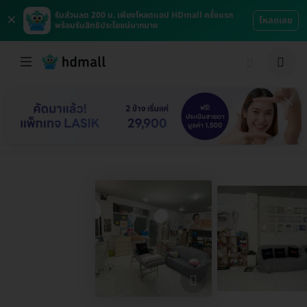
×
รับส่วนลด 200 บ. เพียงโหลดแอป HDmall ครั้งแรก
โหลดเลย
พร้อมรับสิทธิประโยชน์มากมาย