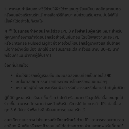
✨ หากคุณกำลังมองหาวิธีช่วยให้ผิวใต้วงแขนดูเรียบเนียน ลดปัญหาขนคุด
หรือขนแข็งบริเวณรักแร้ การเลือกวิธีที่เหมาะสมช่วยเสริมความมั่นใจให้ใส่
เสื้อผ้าได้อย่างไม่กังวลใจ
👩‍🦰
โปรแกรมกำจัดขนรักแร้ด้วย IPL 3 ครั้งสำหรับผู้หญิง
เหมาะสำหรับ
ผู้หญิงที่ต้องการกำจัดขนรักแร้อย่างเป็นขั้นตอน โดยใช้พลังงานแสง IPL
หรือ Intense Pulsed Light ซึ่งอาจช่วยให้ขนรักแร้ดูบางลงและขึ้นช้าลง
เมื่อทำอย่างต่อเนื่อง ปกติใช้เวลารับบริการแต่ละครั้งประมาณ 30-45 นาที
พร้อมคำแนะนำจากผู้ให้บริการ
ข้อดีที่น่าสนใจ:
ช่วยให้ผิวรักแร้ดูเรียบขึ้นและขนลดลงแบบค่อยเป็นค่อยไป 🕊️
ลดโอกาสเกิดการระคายเคืองจากการโกนหรือถอนขนบ่อยๆ
เหมาะกับผู้ที่ต้องการเตรียมผิวสำหรับกิจกรรมหรือโอกาสสำคัญในชีวิต
ผู้ที่มีปัญหาขนรักแร้หนา ขึ้นเร็วกว่าปกติ หรืออยากปรับลุคให้ใส่เสื้อแขนกุดได้
ง่ายขึ้น สามารถนัดหมายล่วงหน้าเพื่อรับบริการได้ โดยควรทำ IPL ต่อเนื่อง
ทุก 3-6 สัปดาห์ เพื่อประสิทธิผลในการดูแลขนรักแร้
สนใจศึกษาแนวทาง
โปรแกรมกำจัดขนรักแร้
ด้วย IPL สามารถสอบถามราย
ละเอียดเพิ่มเติมหรือจองคิวออนไลน์ได้อย่างสะดวก ผ่านแพลตฟอร์มที่คุณไว้