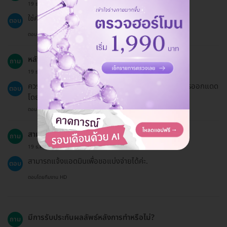
19 ธ.ค. 2024
ใช่ค่ะ ควรโทรนัดหมายกับคลินิกหลังจากได้รับคูปอง.
ตอบ
ตอบโดยทีมงาน HD
หลังจากทำคอร์สนี้ ควรหลีกเลี่ยงอะไรบ้าง?
ถาม
19 ธ.ค. 2024
ควรหลีกเลี่ยงการใช้ผลิตภัณฑ์ที่มีสารเคมีรุนแรงและการออกแดด
ตอบ
โดยตรงในช่วง 24-48 ชั่วโมงหลังการทำ.
ตอบโดยทีมงาน HD
สามารถแบ่งจ่ายด้วยบัตรหลายใบได้ไหม?
ถาม
19 ธ.ค. 2024
สามารถแจ้งแอดมินเพื่อขอแบ่งจ่ายได้ค่ะ.
ตอบ
ตอบโดยทีมงาน HD
มีการรับประกันผลลัพธ์หลังการทำหรือไม่?
ถาม