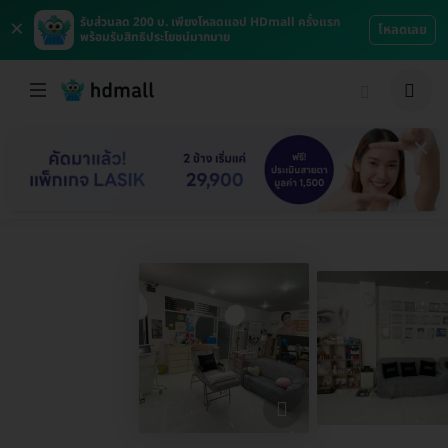
×
รับส่วนลด 200 บ. เพียงโหลดแอป HDmall ครั้งแรก
โหลดเลย
พร้อมรับสิทธิประโยชน์มากมาย