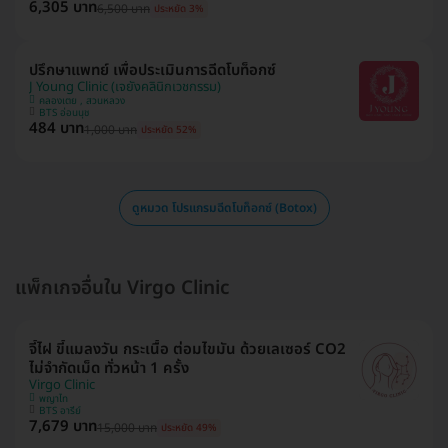
6,305 บาท
6,500 บาท
ประหยัด 3%
ปรึกษาแพทย์ เพื่อประเมินการฉีดโบท็อกซ์
J Young Clinic (เจยังคลินิกเวชกรรม)
คลองเตย , สวนหลวง
BTS อ่อนนุช
484 บาท
1,000 บาท
ประหยัด 52%
ดูหมวด โปรแกรมฉีดโบท็อกซ์ (Botox)
แพ็กเกจอื่นใน Virgo Clinic
จี้ไฝ ขี้แมลงวัน กระเนื้อ ต่อมไขมัน ด้วยเลเซอร์ CO2
ไม่จำกัดเม็ด ทั่วหน้า 1 ครั้ง
Virgo Clinic
พญาไท
BTS อารีย์
7,679 บาท
15,000 บาท
ประหยัด 49%