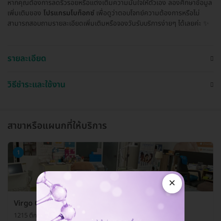
หากคุณต้องการลดริ้วรอยหรือแต่งเติมความมั่นใจให้ตัวเอง ลองศึกษาข้อมูล
เพิ่มเติมของ
โปรแกรมโบท็อกซ์
เพื่อดูว่าตอบโจทย์ความต้องการหรือไม่
สามารถสอบถามรายละเอียดเพิ่มเติมหรือจองวันรับบริการง่ายๆ ได้เลยค่ะ ✨
รายละเอียด
วิธีชำระและใช้งาน
สาขาหรือแผนกที่ให้บริการ
1
×
Virgo Clinic
1215 ตึกสหกรณ์พระนคร ถ. พหลโยธิน แขวงสามเสนใน เขตพญาไท