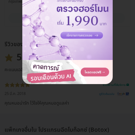
กรุงเทพมหานคร 10140
ดูรายละเอียด
รีวิวของแพ็กเกจ
5.0
คะแนนเฉลี่ย
รีวิวสถานที่ให้บริการ 🏥
25 มี.ค. 2018
ดูรีวิวต้นฉบับ
คุณหมอน่ารัก ไว้ใจให้คุณหมอดูแลค่า
แพ็กเกจอื่นใน โปรแกรมฉีดโบท็อกซ์ (Botox)