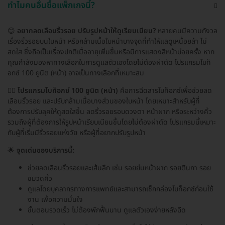
ทำไมคนอื่นซื้อแพ็กเกจนี้?
😊
อยากลดเลือนริ้วรอย ปรับรูปหน้าให้ดูเรียบเนียน?
หลายคนมีความกังวล
เรื่องริ้วรอยบนใบหน้า หรือกล้ามเนื้อใบหน้าบางจุดที่ทำให้แลดูเหนื่อยล้า ไม่
สดใส ซึ่งถือเป็นเรื่องปกติเมื่ออายุเพิ่มขึ้นหรือมีการแสดงสีหน้าบ่อยครั้ง หาก
คุณกำลังมองหาทางเลือกในการดูแลตัวเองโดยไม่ต้องผ่าตัด โปรแกรมโบท็
อกซ์ 100 ยูนิต (หน้า) อาจเป็นทางเลือกที่เหมาะสม
🧑‍⚕️
โปรแกรมโบท็อกซ์ 100 ยูนิต (หน้า)
คือการฉีดสารโบท็อกซ์เพื่อช่วยลด
เลือนริ้วรอย และปรับกล้ามเนื้อบางส่วนของใบหน้า โดยเหมาะสำหรับผู้ที่
ต้องการปรับลุคให้ดูสดใสขึ้น ลดริ้วรอยรอบดวงตา หน้าผาก หรือระหว่างคิ้ว
รวมถึงผู้ที่ต้องการให้รูปหน้าเรียบเนียนขึ้นโดยไม่ต้องผ่าตัด โปรแกรมนี้เหมาะ
กับผู้ที่เริ่มมีริ้วรอยแห่งวัย หรือผู้ที่อยากปรับรูปหน้า
🌟
จุดเด่นของบริการนี้:
ช่วยลดเลือนริ้วรอยและเส้นลึก เช่น รอยย่นหน้าผาก รอยตีนกา รอย
ขมวดคิ้ว
ดูแลโดยบุคลากรทางการแพทย์และสามารถเช็กกล่องโบท็อกซ์ก่อนใช้
งาน เพื่อความมั่นใจ
ขั้นตอนรวดเร็ว ไม่ต้องพักฟื้นนาน ดูแลตัวเองง่ายหลังฉีด