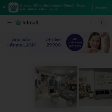
×
รับส่วนลด 200 บ. เพียงโหลดแอป HDmall ครั้งแรก
โหลดเลย
พร้อมรับสิทธิประโยชน์มากมาย