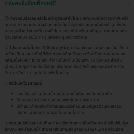
ทำไมคนอื่นซื้อแพ็กเกจนี้?
😊
กังวลกับริ้วรอยหรือใบหน้าดูอ่อนล้าใช่ไหม?
หลายคนเมื่ออายุมากขึ้นหรือ
มีความเครียดสะสม อาจสังเกตเห็นเส้นริ้วรอยหรือกล้ามเนื้อใบหน้าดูแข็งตึง
การดูแลผิวหน้าแบบเดิมอาจยังไม่ตอบโจทย์สำหรับบางปัญหา หากคุณมองหา
ตัวช่วยที่เหมาะสมในการดูแลผิวและรูปหน้าของคุณ
💉
โปรแกรมโบท็อกซ์ 100 ยูนิต (หน้า)
ถูกออกแบบมาเพื่อช่วยปรับผิวให้แล
ดูเรียบเนียน เหมาะกับผู้ที่ต้องการลดเลือนริ้วรอย หรือปรับความสมดุลของ
กล้ามเนื้อใบหน้า โบท็อกซ์จะทำงานกับกล้ามเนื้อเฉพาะจุด ซึ่งเหมาะสำหรับ
ผู้ใหญ่ที่มีปัญหารอยย่น ร่องลึก หรืออยากปรับรูปหน้าบริเวณหน้าผาก รอย
ตีนกา หรือกราม โดยไม่ต้องพักฟื้นนาน
⭐
ข้อดีของโปรแกรมนี้
ช่วยให้ผิวหน้าดูเนียนขึ้น ลดความแข็งตึงของเส้นกล้ามเนื้อ
ขั้นตอนรวดเร็วและดูแลโดยแพทย์ในสถานพยาบาล
มีคำแนะนำชัดเจนทั้งการเตรียมตัวก่อนและวิธีดูแลตัวเองหลังรับ
บริการ เพื่อลดความกังวลในแต่ละขั้นตอน
หากคุณสนใจโปรแกรมโบท็อกซ์ และต้องการทางเลือกที่เหมาะสำหรับปรับปรุง
ลักษณะผิวหรือรูปหน้า สามารถสอบถามข้อมูลและปรึกษาแพทย์ เพื่อเลือก