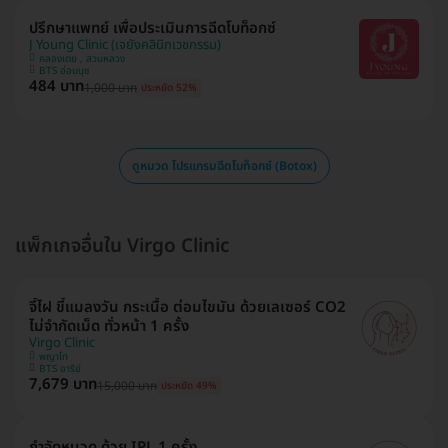
ปรึกษาแพทย์ เพื่อประเมินการฉีดโบท็อกซ์
J Young Clinic (เจยังคลินิกเวชกรรม)
คลองเตย , สวนหลวง
BTS อ่อนนุช
484 บาท
1,000 บาท
ประหยัด 52%
ดูหมวด โปรแกรมฉีดโบท็อกซ์ (Botox)
แพ็กเกจอื่นใน Virgo Clinic
จี้ไฝ ขี้แมลงวัน กระเนื้อ ต่อมไขมัน ด้วยเลเซอร์ CO2
ไม่จำกัดเม็ด ทั่วหน้า 1 ครั้ง
Virgo Clinic
พญาไท
BTS อารีย์
7,679 บาท
15,000 บาท
ประหยัด 49%
กำจัดหนวด ด้วย IPL 1 ครั้ง