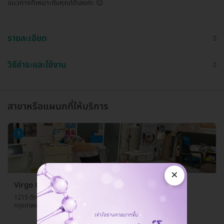
แนวทางที่เหมาะกับคุณได้เลยค่ะ 😊
รายละเอียด
วิธีชำระและใช้งาน
สาขาหรือแผนกที่ให้บริการ
1
×
Virgo Clinic
1215 ตึกสหกรณ์พระนคร ถ. พหลโยธิน แขวงสามเสนใน เขตพญาไท
กรุงเทพมหานคร 10140