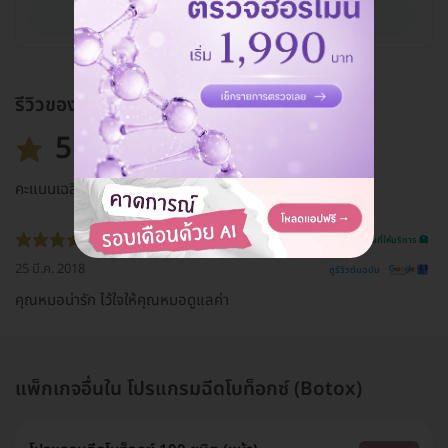
ดูรายละเอียด
รีวิวของแพ็กเกจ
5.0
คะแนนเฉลี่ย
รีวิวสถานที่ให้บริการ 🏥
25 มี.ค. 2018
ดูรีวิวต้นฉบับ
คุณหมอน่ารัก ไว้ใจให้คุณหมอดูแลค่า
แพ็กเกจอื่นใน โปรแกรมฉีดโบท็อกซ์ (Botox)