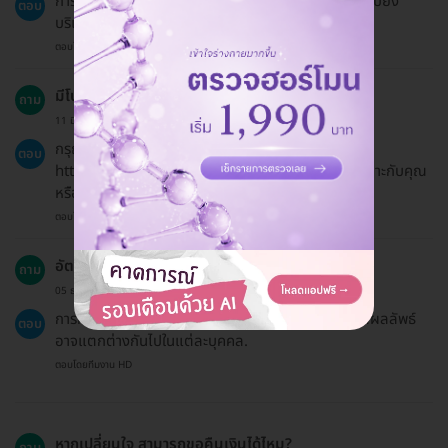
การทำ IPL จะใช้เครื่องมือเฉพาะที่ปล่อยแสงอินฟราเรดไปยัง
ตอบ
บริเวณที่ต้องการทำการรักษาเพื่อทำลายเซลล์ขน.
ตอบโดยทีมงาน HD
มีโปรโมชั่นหรือโค้ดส่วนลดอะไรบ้าง?
ถาม
11 มี.ค. 2023
กรุณาตรวจสอบหน้าโปรโมชั่นพิเศษที่
ตอบ
https://hdmall.co.th/c/reward เพื่อดูว่ามีอะไรที่เหมาะกับคุณ
หรือไม่.
ตอบโดยทีมงาน HD
อัตราความสำเร็จของการทำ IPL เป็นอย่างไร?
ถาม
05 ธ.ค. 2024
การทำ IPL มีอัตราความสำเร็จสูงในการลดขนรักแร้ แต่ผลลัพธ์
ตอบ
อาจแตกต่างกันไปในแต่ละบุคคล.
ตอบโดยทีมงาน HD
หากเปลี่ยนใจ สามารถขอคืนเงินได้ไหม?
ถาม