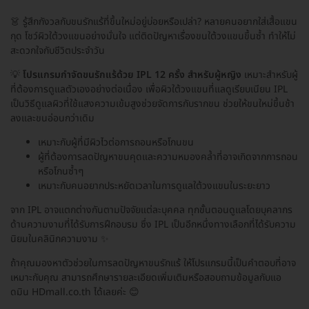
👗 รู้สึกกังวลกับขนรักแร้ที่ขึ้นใหม่อยู่บ่อยหรือเปล่า? หลายคนอยากใส่เสื้อแขน
กุด โชว์ผิวใต้วงแขนอย่างมั่นใจ แต่ติดปัญหาเรื่องขนใต้วงแขนขึ้นซ้ำ ทำให้ไม่
สะดวกใจกับชีวิตประจำวัน
💡
โปรแกรมกำจัดขนรักแร้ด้วย IPL 12 ครั้ง สำหรับผู้หญิง
เหมาะสำหรับผู้
ที่ต้องการดูแลตัวเองอย่างต่อเนื่อง เพื่อผิวใต้วงแขนที่แลดูเรียบเนียน IPL
เป็นวิธีดูแลผิวที่ใช้แสงความเข้มสูงช่วยจัดการกับรากขน ช่วยให้ขนใหม่ขึ้นช้า
ลงและขนอ่อนกว่าเดิม
เหมาะกับผู้ที่มีผิวไวต่อการถอนหรือโกนขน
ผู้ที่ต้องการลดปัญหาขนคุดและความหมองคล้ำที่อาจเกิดจากการถอน
หรือโกนซ้ำๆ
เหมาะกับคนอยากประหยัดเวลาในการดูแลใต้วงแขนในระยะยาว
จาก IPL อาจแตกต่างกันตามปัจจัยแต่ละบุคคล ทุกขั้นตอนดูแลโดยบุคลากร
ด้านความงามที่ได้รับการฝึกอบรม ซึ่ง IPL เป็นอีกหนึ่งทางเลือกที่ได้รับความ
นิยมในคลินิกความงาม ✨
ถ้าคุณมองหาตัวช่วยในการลดปัญหาขนรักแร้ ให้โปรแกรมนี้เป็นคำตอบที่อาจ
เหมาะกับคุณ สามารถศึกษารายละเอียดเพิ่มเติมหรือสอบถามข้อมูลกับแอ
ดมิน HDmall.co.th ได้เลยค่ะ 😊