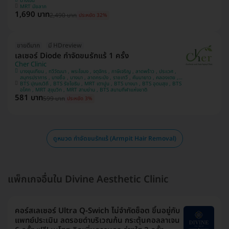
บางเขน
MRT มัยลาภ
1,690 บาท
2,490 บาท
ประหยัด 32%
ขายดีมาก
มี HDreview
เลเซอร์ Diode กำจัดขนรักแร้ 1 ครั้ง
Cher Clinic
บางขุนเทียน , ทวีวัฒนา , พระโขนง , จตุจักร , ภาษีเจริญ , ลาดพร้าว , ประเวศ ,
สมุทรปราการ , บางซื่อ , บางนา , ลาดกระบัง , ราชเทวี , คันนายาว , คลองเตย ,
BTS ปุณณวิถี , BTS รัชโยธิน , MRT เตาปูน , BTS บางนา , BTS อุดมสุข , BTS
บางแค , ปทุมวัน
อโศก , MRT สุขุมวิท , MRT สามย่าน , BTS สนามกีฬาแห่งชาติ
581 บาท
599 บาท
ประหยัด 3%
ดูหมวด กำจัดขนรักแร้ (Armpit Hair Removal)
แพ็กเกจอื่นใน Divine Aesthetic Clinic
คอร์สเลเซอร์ Ultra Q-Swich ไม่จำกัดช็อต ขึ้นอยู่กับ
แพทย์ประเมิน ลดรอยดำบริเวณก้น กระตุ้นคอลลาเจน