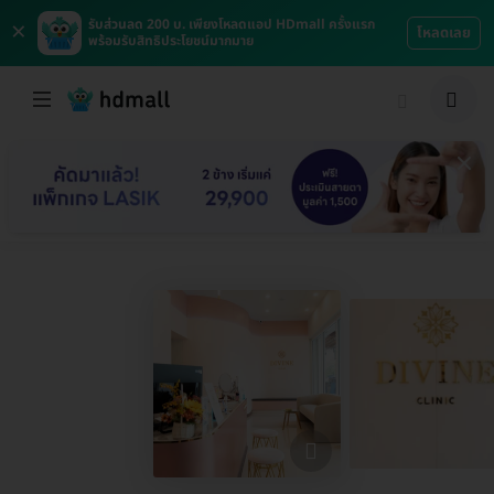
×
รับส่วนลด 200 บ. เพียงโหลดแอป HDmall ครั้งแรก
โหลดเลย
พร้อมรับสิทธิประโยชน์มากมาย