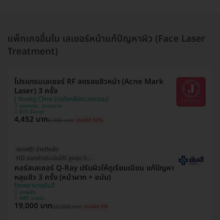
แพ็กเกจอื่นใน เลเซอร์หน้าแก้ปัญหาผิว (Face Laser
Treatment)
โปรแกรมเลเซอร์ RF ลดรอยสิวหน้า (Acne Mark
Laser) 3 ครั้ง
J Young Clinic (เจยังคลินิกเวชกรรม)
คลองเตย , สวนหลวง
BTS อ่อนนุช
4,452 บาท
8,900 บาท
ประหยัด 50%
จองฟรี! จ่ายทีหลัง
HD ออกค่าประเมินให้! สูงสุด 500 บ.
คอร์สเลเซอร์ Q-Ray ปรับผิวให้ดูเรียบเนียน แก้ปัญหา
หลุมสิว 3 ครั้ง (หน้าผาก + ขมับ)
โรงพยาบาลยันฮี
บางพลัด
MRT บางอ้อ
19,000 บาท
20,000 บาท
ประหยัด 5%