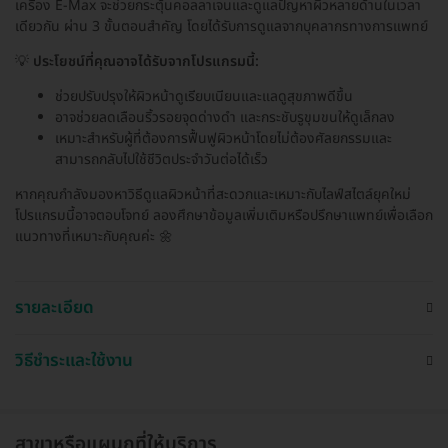
เครื่อง E-Max จะช่วยกระตุ้นคอลลาเจนและดูแลปัญหาผิวหลายด้านในเวลา
เดียวกัน ผ่าน 3 ขั้นตอนสำคัญ โดยได้รับการดูแลจากบุคลากรทางการแพทย์
💡
ประโยชน์ที่คุณอาจได้รับจากโปรแกรมนี้:
ช่วยปรับปรุงให้ผิวหน้าดูเรียบเนียนและแลดูสุขภาพดีขึ้น
อาจช่วยลดเลือนริ้วรอยจุดด่างดำ และกระชับรูขุมขนให้ดูเล็กลง
เหมาะสำหรับผู้ที่ต้องการฟื้นฟูผิวหน้าโดยไม่ต้องศัลยกรรมและ
สามารถกลับไปใช้ชีวิตประจำวันต่อได้เร็ว
หากคุณกำลังมองหาวิธีดูแลผิวหน้าที่สะดวกและเหมาะกับไลฟ์สไตล์ยุคใหม่
โปรแกรมนี้อาจตอบโจทย์ ลองศึกษาข้อมูลเพิ่มเติมหรือปรึกษาแพทย์เพื่อเลือก
แนวทางที่เหมาะกับคุณค่ะ 🌼
รายละเอียด
วิธีชำระและใช้งาน
สาขาหรือแผนกที่ให้บริการ