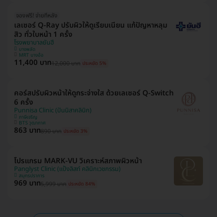
จองฟรี! จ่ายทีหลัง
เลเซอร์ Q-Ray ปรับผิวให้ดูเรียบเนียน แก้ปัญหาหลุม
สิว ทั่วใบหน้า 1 ครั้ง
โรงพยาบาลยันฮี
บางพลัด
MRT บางอ้อ
11,400 บาท
12,000 บาท
ประหยัด 5%
คอร์สปรับผิวหน้าให้ดูกระจ่างใส ด้วยเลเซอร์ Q-Switch
6 ครั้ง
Punnisa Clinic (ปันนิสาคลินิก)
ภาษีเจริญ
BTS วุฒากาศ
863 บาท
890 บาท
ประหยัด 3%
โปรแกรม MARK-VU วิเคราะห์สภาพผิวหน้า
Panglyst Clinic (แป้งลิสท์ คลินิกเวชกรรม)
สมุทรปราการ
969 บาท
5,999 บาท
ประหยัด 84%