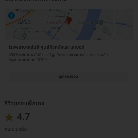
1
โรงพยาบาลยันฮี ศูนย์ผิวหนังและเลเซอร์
454 โรงพยาบาลยันฮี ถ. จรัญสนิทวงศ์ แขวงบางอ้อ เขตบางพลัด
กรุงเทพมหานคร 10700
ดูรายละเอียด
รีวิวของแพ็กเกจ
4.7
คะแนนเฉลี่ย