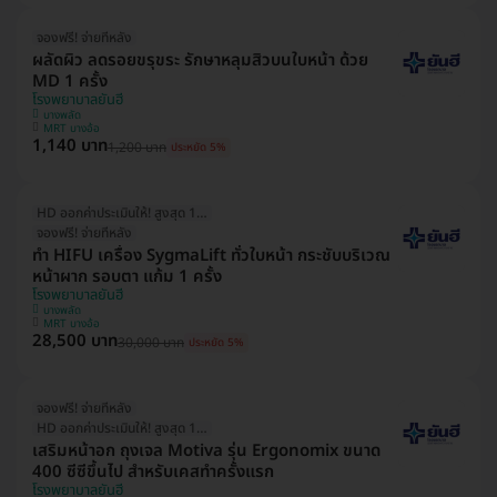
จองฟรี! จ่ายทีหลัง
ผลัดผิว ลดรอยขรุขระ รักษาหลุมสิวบนใบหน้า ด้วย
MD 1 ครั้ง
โรงพยาบาลยันฮี
บางพลัด
MRT บางอ้อ
1,140 บาท
1,200 บาท
ประหยัด 5%
HD ออกค่าประเมินให้! สูงสุด 1000 บ.
จองฟรี! จ่ายทีหลัง
ทำ HIFU เครื่อง SygmaLift ทั่วใบหน้า กระชับบริเวณ
หน้าผาก รอบตา แก้ม 1 ครั้ง
โรงพยาบาลยันฮี
บางพลัด
MRT บางอ้อ
28,500 บาท
30,000 บาท
ประหยัด 5%
จองฟรี! จ่ายทีหลัง
HD ออกค่าประเมินให้! สูงสุด 1500 บ.
เสริมหน้าอก ถุงเจล Motiva รุ่น Ergonomix ขนาด
400 ซีซีขึ้นไป สำหรับเคสทำครั้งแรก
โรงพยาบาลยันฮี