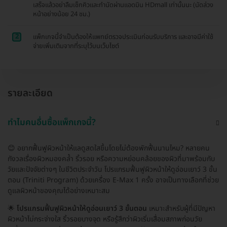
เสร็จแล้วอย่าลืมเช็กคิวและทำนัดผ่านแอดมิน HDmall เท่านั้นนะ (นัดล่วง
หน้าอย่างน้อย 24 ชม.)
2
แพ็กเกจนี้จำเป็นต้องให้แพทย์ตรวจประเมินก่อนรับบริการ และอาจมีค่าใช้
จ่ายเพิ่มเติมจากที่ระบุไว้บนเว็บไซต์
รายละเอียด
ทำไมคนอื่นซื้อแพ็กเกจนี้?
😊 อยากฟื้นฟูผิวหน้าให้แลดูสดใสขึ้นโดยไม่ต้องพักฟื้นนานไหม? หลายคน
กังวลเรื่องผิวหมองคล้ำ ริ้วรอย หรือความหย่อนคล้อยของผิวที่มาพร้อมกับ
วัยและปัจจัยต่างๆ ในชีวิตประจำวัน โปรแกรมฟื้นฟูผิวหน้าให้ดูอ่อนเยาว์ 3 ขั้น
ตอน (Triniti Program) ด้วยเครื่อง E-Max 1 ครั้ง อาจเป็นทางเลือกที่ช่วย
ดูแลผิวหน้าของคุณได้อย่างเหมาะสม
🌟
โปรแกรมฟื้นฟูผิวหน้าให้ดูอ่อนเยาว์ 3 ขั้นตอน
เหมาะสำหรับผู้ที่มีปัญหา
ผิวหน้าไม่กระจ่างใส ริ้วรอยบางจุด หรือรู้สึกว่าผิวเริ่มเสื่อมสภาพก่อนวัย