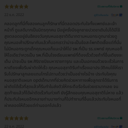
รีวิวสถานที่ให้บริการ 🏥
22 ธ.ค. 2022
ดูรีวิวต้นฉบับ
คลอดลูกที่นี่ทั้งสองคนลูกก็รักษาที่นี่ตลอดประทับใจทั้งแพทย์และเจ้า
หน้าที่ ดูแลดีมากเป็นมิตรทุกคน มีอยู่ครั้งนึงลูกชายปวดขาเดินไม่ได้มีไข้
สูงตลอดอยู่ยันฮีสองวันคุณหมอสุชาติดีมากตามหมอกระดูกมาช่วยดู
คุณหมอเค้าปรึกษากันแล้วก็บอกเราว่าน่าจะเป็นข้อสะโพกติดเชื้อแต่ที่นั่น
ไม่มีหมอกระดูกเด็กคุณหมอก็แนะนำให้ไป รพ.ที่เป็น รร.แพทย์ คุณหมอก็
ให้ไอเดียว่าควรเป็น รพ.ที่เป็นโรงเรียนแพทย์ที่ต้องเร็วด้วยถ้าที่อื่นเตียงจะ
เต็ม น่าจะเป็น รพ.ศิริราชปิยมหาราชการุณ และเป็นเอกชนด้วยจะเร็วในการ
หาเตียงเพื่อรีบผ่าตัดให้เร็ว คุณหมอสุชาติรีบทำเรื่องเอาประวัติคนไข้ให้เรา
รีบไปรักษาลูกเลยแถมโทรไปถามด้วยว่าเป็นอย่างไรบ้าง ประทับใจคุณ
หมอสุชาติแผนก opdเด็กมากที่ช่วยคิดช่วยหาทางเพื่อลูกเราได้รับการ
ผ่าตัดได้เร็วที่สุดแล้วก็รีบทำใบส่งตัวให้กระตือรือร้นช่วยเรามากเลย จน
สุดท้ายแล้วก็ได้ผ่าตัดเร็วทันท่วงที ยังรู้สึกขอบคุณหมอสุชาติไม่หาย แล้ว
ก็ประทับใจหมออีกหลายท่านบางท่านก็ไปทำงานที่อื่นแล้วประทับใจหมอที่
ผ่าคลอดให้ด้วยแต่ท่านออกไปแล้ว
รีวิวสถานที่ให้บริการ 🏥
22 ธ.ค. 2022
ดูรีวิวต้นฉบับ