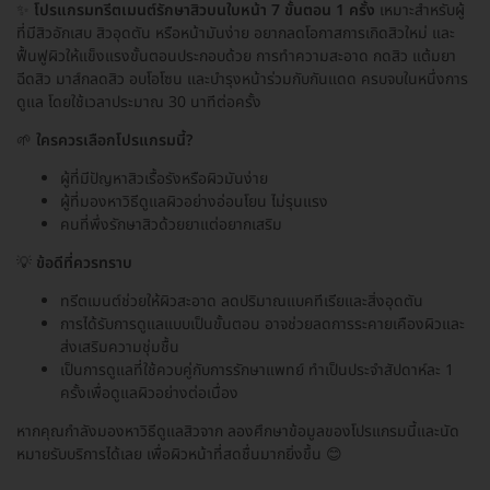
✨
โปรแกรมทรีตเมนต์รักษาสิวบนใบหน้า 7 ขั้นตอน 1 ครั้ง
เหมาะสำหรับผู้
ที่มีสิวอักเสบ สิวอุดตัน หรือหน้ามันง่าย อยากลดโอกาสการเกิดสิวใหม่ และ
ฟื้นฟูผิวให้แข็งแรงขั้นตอนประกอบด้วย การทำความสะอาด กดสิว แต้มยา
ฉีดสิว มาส์กลดสิว อบโอโซน และบำรุงหน้าร่วมกับกันแดด ครบจบในหนึ่งการ
ดูแล โดยใช้เวลาประมาณ 30 นาทีต่อครั้ง
🌱
ใครควรเลือกโปรแกรมนี้?
ผู้ที่มีปัญหาสิวเรื้อรังหรือผิวมันง่าย
ผู้ที่มองหาวิธีดูแลผิวอย่างอ่อนโยน ไม่รุนแรง
คนที่พึ่งรักษาสิวด้วยยาแต่อยากเสริม
💡
ข้อดีที่ควรทราบ
ทรีตเมนต์ช่วยให้ผิวสะอาด ลดปริมาณแบคทีเรียและสิ่งอุดตัน
การได้รับการดูแลแบบเป็นขั้นตอน อาจช่วยลดการระคายเคืองผิวและ
ส่งเสริมความชุ่มชื้น
เป็นการดูแลที่ใช้ควบคู่กับการรักษาแพทย์ ทำเป็นประจำสัปดาห์ละ 1
ครั้งเพื่อดูแลผิวอย่างต่อเนื่อง
หากคุณกำลังมองหาวิธีดูแลสิวจาก ลองศึกษาข้อมูลของโปรแกรมนี้และนัด
หมายรับบริการได้เลย เพื่อผิวหน้าที่สดชื่นมากยิ่งขึ้น 😊