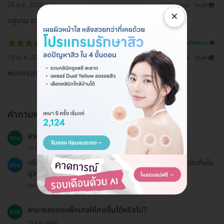
24 พ.ย. 2020
ดูรีวิวต้นฉบับ
×
อยู่นาน ราคาสมเหตุผล
รีวิวสถานที่ให้บริการ 🏥
15 เม.ย. 2020
ดูรีวิวต้นฉบับ
พนักงานกดสิวดี หมออธิบายดี ราคาสมเหตุผล
คำถามพบบ่อย
สามารถทำทรีตเมนต์รักษาสิวนี้ได้ทุกกลุ่มอายุหรือไม่?
ถาม
11 มี.ค. 2024
ทรีตเมนต์นี้เหมาะสำหรับผู้ที่มีปัญหาสิวและสามารถทำได้เช่นกันใน
ตอบ
ผู้ใหญ่และวัยรุ่น.
ตอบโดยทีมงาน HD
สามารถจองแพ็กเกจให้คนอื่นได้หรือไม่?
ถาม
19 ธ.ค. 2024