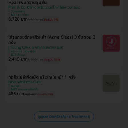
Heal เพิ่มความชุ่มชื้น
Prim & Co. Clinic (พริมแอนด์โค คลินิกเวชกรรม)
วังทองหลาง
MRT มหาดไทย
8,720 บาท
9,590 บาท
ประหยัด 9%
โปรแกรมรักษาสิวหน้า (Acne Clear) 3 ขั้นตอน 3
ครั้ง
J Young Clinic (เจยังคลินิกเวชกรรม)
คลองเตย , สวนหลวง
BTS อ่อนนุช
2,415 บาท
3,900 บาท
ประหยัด 38%
กดสิวไม่จำกัดเม็ด บริเวณใบหน้า 1 ครั้ง
Neat Wellness Clinic
นนทบุรี
MRT สะพานพระนั่งเกล้า
485 บาท
750 บาท
ประหยัด 35%
ดูหมวด รักษาสิว (Acne Treatment)