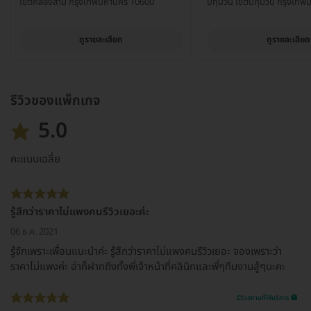
เขตคลองสาน กรุงเทพมหานคร 10600
ปทุมวัน เขตปทุมวัน กรุงเท
ดูรายละเอียด
ดูรายละเอียด
รีวิวของแพ็กเกจ
5.0
คะแนนเฉลี่ย
รู้สึกว่าราคาไม่แพงคนรีวิวเยอะค่ะ
06 ธ.ค. 2021
รู้จักเพราะเพื่อนแนะนำค่ะ รู้สึกว่าราคาไม่แพงคนรีวิวเยอะ จองเพราะว่า
ราคาไม่แพงค่ะ อ่าก็ฝากถึงทั้งพี่เจ้าหน้าที่คลินิกและพี่ๆทีมงานสู้ๆนะคะ
รีวิวสถานที่ให้บริการ 🏥