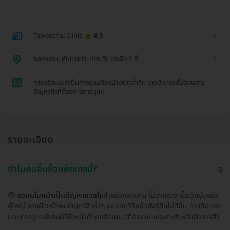
Taweechai Clinic
4.9
คลองสาน, คันนายาว, ปทุมวัน และอีก 1 ที่
1
การทรีตเมนต์เป็นการดูแลผิวหน้าอย่างล้ำลึก อาจมีหลายขั้นตอนตาม
ปัญหาผิวที่ต้องการการดูแล
รายละเอียด
ทำไมคนอื่นซื้อแพ็กเกจนี้?
😓
สิวบนใบหน้าเป็นปัญหากวนใจ
สำหรับหลายคน ไม่ว่าคุณจะเป็นวัยรุ่นหรือ
ผู้ใหญ่ หากผิวหน้าพบปัญหาสิวซ้ำๆ ลองทุกวิธีแล้วยังรู้สึกไม่ดีขึ้น อาจถึงเวลา
มอบการดูแลพิเศษให้ผิวหน้าด้วยทรีตเมนต์ที่ออกแบบเฉพาะสำหรับจัดการสิว