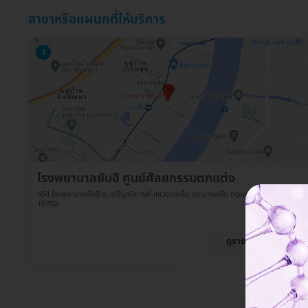
สาขาหรือแผนกที่ให้บริการ
1
โรงพยาบาลยันฮี ศูนย์ศัลยกรรมตกแต่ง
454 โรงพยาบาลยันฮี ถ. จรัญสนิทวงศ์ แขวงบางอ้อ เขตบางพลัด กรุงเทพมหานคร
10700
ดูรายละเอียด