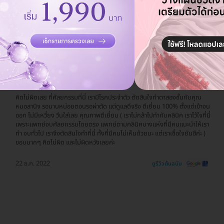
รีวิวสถานที่ให้บริการ 🏥
คิดไม่ผิดเลย ที่ศัลยกรรมที่นี่ เรามีโรคประจำตัว ตัดสินใจทำตาสองชั้นกับคุณ
หมอสานิจ รอนานหน่อยตอนรอผ่าตัด แต่ดูแลดีจริง ดีเยี่ยม 100% ตั้งแต่เข้าจน
ออก ไม่มีเหวี่ยง วีนใส่เลย คุณภาพดีเยี่ยม ( เราไม่กล้าไปทำกับคลินิค เราไว้ใจที่นี่
เพราะแพทย์จบศัลยกรรมโดยตรง แพทย์ตามคลินิคบางแห่งที่มีคนแนะนำให้เรา
ทำ จบทั่วไป เราจึงตัดสินใจทำที่นี่ ทั้งที่มีคนไม่เห็นด้วยนะ แต่เราเชื่อใจยันฮีค่ะ )
ชอบมากๆ คิดไม่ผิด และไม่ผิดหวังเลยค่ะ
22 ธ.ค. 2022
ดูรีวิวต้นฉบับ