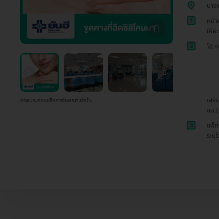
บาง
1
หน้า
ให้ผิ
2
🚀 จ
เสร็
ภาพประกอบเพื่อการโฆษณาเท่านั้น
ชม.)
3
แพ็ก
ระบุไ