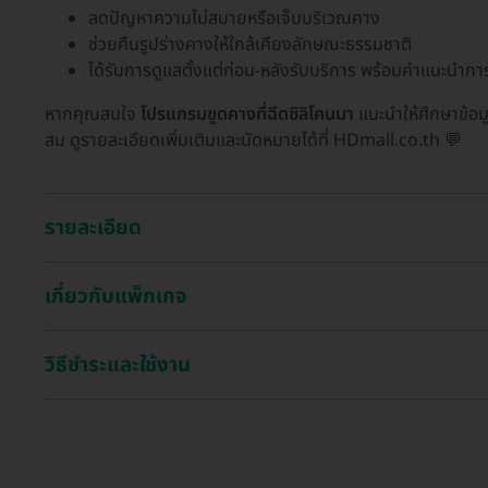
ลดปัญหาความไม่สบายหรือเจ็บบริเวณคาง
ช่วยคืนรูปร่างคางให้ใกล้เคียงลักษณะธรรมชาติ
ได้รับการดูแลตั้งแต่ก่อน-หลังรับบริการ พร้อมคำแนะนำการฟ
หากคุณสนใจ
โปรแกรมขูดคางที่ฉีดซิลิโคนมา
แนะนำให้ศึกษาข้อม
สม ดูรายละเอียดเพิ่มเติมและนัดหมายได้ที่ HDmall.co.th 💬
รายละเอียด
เกี่ยวกับแพ็กเกจ
วิธีชำระและใช้งาน