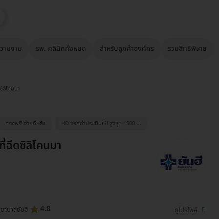
วามงาม
รพ. คลินิกทั้งหมด
สำหรับลูกค้าองค์กร
รวมสิทธิพิเศษ
ดซิลิโคนมา
จองฟรี! จ่ายทีหลัง
HD ออกค่าประเมินให้! สูงสุด 1500 บ.
ี่ฉีดซิลิโคนมา
4.8
ยาบาลยันฮี
ดูโปรไฟล์