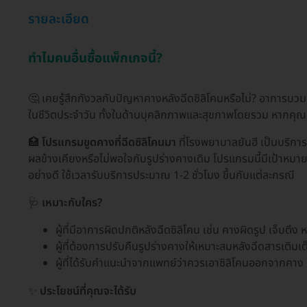
รายละเอียด
ทำไมคนอื่นซื้อแพ็กเกจนี้?
🤔 เคยรู้สึกกังวลกับปัญหาคางหลังฉีดซิลิโคนหรือไม่? อาการบวม
ในชีวิตประจำวัน ทั้งในด้านบุคลิกภาพและสุขภาพโดยรวม หากคุณ
🏥
โปรแกรมขูดคางที่ฉีดซิลิโคนมา
ที่โรงพยาบาลยันฮี เป็นบริการส
ผลข้างเคียงหรือไม่พอใจกับรูปร่างคางเดิม โปรแกรมนี้มีเป้าหมาย
อย่างดี ใช้เวลารับบริการประมาณ 1-2 ชั่วโมง ขึ้นกับแต่ละกรณี
🩺
เหมาะกับใคร?
ผู้ที่มีอาการผิดปกติหลังฉีดซิลิโคน เช่น คางผิดรูป เจ็บตึง
ผู้ที่ต้องการปรับคืนรูปร่างคางให้เหมาะสมหลังฉีดสารเติมเต
ผู้ที่ได้รับคำแนะนำจากแพทย์ว่าควรเอาซิลิโคนออกจากคาง
✨
ประโยชน์ที่คุณจะได้รับ