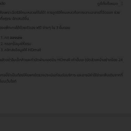
พลัด
ดูที่ตั้งทั้งหมด
พังเพราะฉีดซิลิโคนเหลวแก้ไขได้! การขูดซิลิโคนเหลวคือการเลาะเอาสารที่ฉีดออก ช่วย
วที่ขรุขระ อักเสบดีขึ้น
องแพ็กเกจได้ด้วยตัวเอง ฟรี! ง่ายๆ ใน 3 ขั้นตอน
กด
จองเลย
กรอกข้อมูลให้ครบ
คลิกส่งข้อมูลให้ HDmall
จแล้วอย่าลืมเช็กคิวและทำนัดผ่านแอดมิน HDmall เท่านั้นนะ (นัดล่วงหน้าอย่างน้อย 24
เกจนี้จำเป็นต้องให้แพทย์ตรวจประเมินก่อนรับบริการ และอาจมีค่าใช้จ่ายเพิ่มเติมจากที่
ว้บนเว็บไซต์