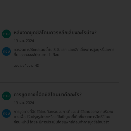
หลังจากขูดซิลิโคนควรหลีกเลี่ยงอะไรบ้าง?
ถาม
19 ธ.ค. 2024
ควรงดการให้แผลโดนน้ำใน 3 วันแรก และหลีกเลี่ยงการสูบบุหรี่และการ
ตอบ
ดื่มแอลกอฮอล์ประมาณ 1 เดือน
ตอบโดยทีมงาน HD
การขูดคางที่ฉีดซิลิโคนมาคืออะไร?
ถาม
19 ธ.ค. 2024
การขูดคางที่ฉีดซิลิโคนคือกระบวนการที่ช่วยนำซิลิโคนออกจากบริเวณ
ตอบ
คางเพื่อปรับปรุงรูปทรงหรือแก้ไขปัญหาที่เกิดขึ้นจากการฉีดซิลิโคน
ก่อนหน้านี้ โดยจะมีการประเมินโดยแพทย์ก่อนทำการขูดซิลิโคนจริง