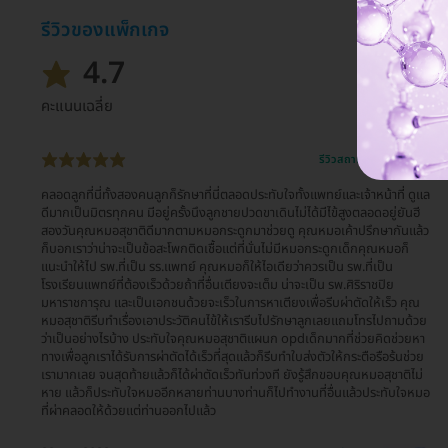
รีวิวของแพ็กเกจ
4.7
คะแนนเฉลี่ย
รีวิวสถานที่ให้บริการ 🏥
คลอดลูกที่นี่ทั้งสองคนลูกก็รักษาที่นี่ตลอดประทับใจทั้งแพทย์และเจ้าหน้าที่ ดูแล
ดีมากเป็นมิตรทุกคน มีอยู่ครั้งนึงลูกชายปวดขาเดินไม่ได้มีไข้สูงตลอดอยู่ยันฮี
สองวันคุณหมอสุชาติดีมากตามหมอกระดูกมาช่วยดู คุณหมอเค้าปรึกษากันแล้ว
ก็บอกเราว่าน่าจะเป็นข้อสะโพกติดเชื้อแต่ที่นั่นไม่มีหมอกระดูกเด็กคุณหมอก็
แนะนำให้ไป รพ.ที่เป็น รร.แพทย์ คุณหมอก็ให้ไอเดียว่าควรเป็น รพ.ที่เป็น
โรงเรียนแพทย์ที่ต้องเร็วด้วยถ้าที่อื่นเตียงจะเต็ม น่าจะเป็น รพ.ศิริราชปิย
มหาราชการุณ และเป็นเอกชนด้วยจะเร็วในการหาเตียงเพื่อรีบผ่าตัดให้เร็ว คุณ
หมอสุชาติรีบทำเรื่องเอาประวัติคนไข้ให้เรารีบไปรักษาลูกเลยแถมโทรไปถามด้วย
ว่าเป็นอย่างไรบ้าง ประทับใจคุณหมอสุชาติแผนก opdเด็กมากที่ช่วยคิดช่วยหา
ทางเพื่อลูกเราได้รับการผ่าตัดได้เร็วที่สุดแล้วก็รีบทำใบส่งตัวให้กระตือรือร้นช่วย
เรามากเลย จนสุดท้ายแล้วก็ได้ผ่าตัดเร็วทันท่วงที ยังรู้สึกขอบคุณหมอสุชาติไม่
หาย แล้วก็ประทับใจหมออีกหลายท่านบางท่านก็ไปทำงานที่อื่นแล้วประทับใจหมอ
ที่ผ่าคลอดให้ด้วยแต่ท่านออกไปแล้ว