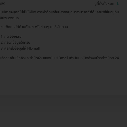
พลัด
ดูที่ตั้งทั้งหมด
่ยนปลายจมูกที่ไม่เป๊ะให้ปัง! การผ่าตัดแก้ไขปลายจมูกมาสามารถทำได้หลายวิธีขึ้นอยู่กับ
พินิจของหมอ
องแพ็กเกจได้ด้วยตัวเอง ฟรี! ง่ายๆ ใน 3 ขั้นตอน
กด
จองเลย
กรอกข้อมูลให้ครบ
คลิกส่งข้อมูลให้ HDmall
จแล้วอย่าลืมเช็กคิวและทำนัดผ่านแอดมิน HDmall เท่านั้นนะ (นัดล่วงหน้าอย่างน้อย 24