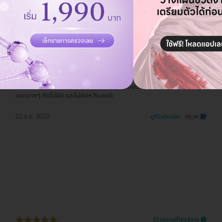
รีวิวสถานที่ให้บริการ 🏥
คิดไม่ผิดเลย ที่ศัลยกรรมที่นี่ เรามีโรคประจำตัว ตัดสินใจทำตาสองชั้นกับคุณ
หมอสานิจ รอนานหน่อยตอนรอผ่าตัด แต่ดูแลดีจริง ดีเยี่ยม 100% ตั้งแต่เข้าจน
ออก ไม่มีเหวี่ยง วีนใส่เลย คุณภาพดีเยี่ยม ( เราไม่กล้าไปทำกับคลินิค เราไว้ใจที่นี่
เพราะแพทย์จบศัลยกรรมโดยตรง แพทย์ตามคลินิคบางแห่งที่มีคนแนะนำให้เรา
ทำ จบทั่วไป เราจึงตัดสินใจทำที่นี่ ทั้งที่มีคนไม่เห็นด้วยนะ แต่เราเชื่อใจยันฮีค่ะ )
ชอบมากๆ คิดไม่ผิด และไม่ผิดหวังเลยค่ะ
22 ธ.ค. 2022
ดูรีวิวต้นฉบับ
รีวิวสถานที่ให้บริการ 🏥