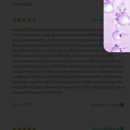
คะแนนเฉลี่ย
รีวิวสถานที่ให้บริการ 🏥
คลอดลูกที่นี่ทั้งสองคนลูกก็รักษาที่นี่ตลอดประทับใจทั้งแพทย์และเจ้าหน้าที่ ดูแล
ดีมากเป็นมิตรทุกคน มีอยู่ครั้งนึงลูกชายปวดขาเดินไม่ได้มีไข้สูงตลอดอยู่ยันฮี
สองวันคุณหมอสุชาติดีมากตามหมอกระดูกมาช่วยดู คุณหมอเค้าปรึกษากันแล้ว
ก็บอกเราว่าน่าจะเป็นข้อสะโพกติดเชื้อแต่ที่นั่นไม่มีหมอกระดูกเด็กคุณหมอก็
แนะนำให้ไป รพ.ที่เป็น รร.แพทย์ คุณหมอก็ให้ไอเดียว่าควรเป็น รพ.ที่เป็น
โรงเรียนแพทย์ที่ต้องเร็วด้วยถ้าที่อื่นเตียงจะเต็ม น่าจะเป็น รพ.ศิริราชปิย
มหาราชการุณ และเป็นเอกชนด้วยจะเร็วในการหาเตียงเพื่อรีบผ่าตัดให้เร็ว คุณ
หมอสุชาติรีบทำเรื่องเอาประวัติคนไข้ให้เรารีบไปรักษาลูกเลยแถมโทรไปถามด้วย
ว่าเป็นอย่างไรบ้าง ประทับใจคุณหมอสุชาติแผนก opdเด็กมากที่ช่วยคิดช่วยหา
ทางเพื่อลูกเราได้รับการผ่าตัดได้เร็วที่สุดแล้วก็รีบทำใบส่งตัวให้กระตือรือร้นช่วย
เรามากเลย จนสุดท้ายแล้วก็ได้ผ่าตัดเร็วทันท่วงที ยังรู้สึกขอบคุณหมอสุชาติไม่
หาย แล้วก็ประทับใจหมออีกหลายท่านบางท่านก็ไปทำงานที่อื่นแล้วประทับใจหมอ
ที่ผ่าคลอดให้ด้วยแต่ท่านออกไปแล้ว
22 ธ.ค. 2022
ดูรีวิวต้นฉบับ
รีวิวสถานที่ให้บริการ 🏥