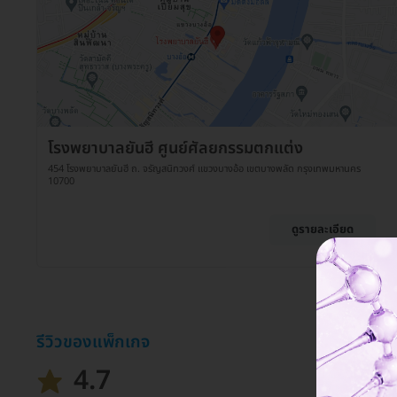
โรงพยาบาลยันฮี ศูนย์ศัลยกรรมตกแต่ง
454 โรงพยาบาลยันฮี ถ. จรัญสนิทวงศ์ แขวงบางอ้อ เขตบางพลัด กรุงเทพมหานคร
10700
ดูรายละเอียด
รีวิวของแพ็กเกจ
4.7