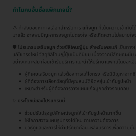
ทำไมคนอื่นซื้อแพ็กเกจนี้?
👃 กำลังมองหาทางเลือกสำหรับการ
แก้จมูก
ที่เน้นความเข้ากันไ
มาแล้ว อาจพบปัญหาทรงจมูกไม่ตรงใจ หรือเกิดความไม่สบายใจจากว
🛡️
โปรแกรมเสริมจมูก ด้วยซิลิโคนญี่ปุ่น สำหรับเคสแก้
เป็นทางเล
แก้ไขทรงใหม่ วัสดุซิลิโคนญี่ปุ่นเป็นที่นิยม เนื่องจากมีลักษณะนิ
อย่างเหมาะสม ก่อนเข้ารับบริการ แนะนำให้ปรึกษาแพทย์โดยละเอี
ผู้ที่เคยเสริมจมูก แล้วต้องการแก้ไขทรง หรือมีปัญหาจากซิ
ผู้ที่ต้องการเลือกวัสดุที่มีคุณสมบัติยืดหยุ่นเข้ากับรูปหน้า
เหมาะสำหรับผู้ที่ต้องการวางแผนแก้จมูกอย่างรอบคอบ
✨
ประโยชน์ของโปรแกรมนี้
ช่วยปรับปรุงรูปลักษณ์จมูกให้เข้ากับรูปหน้ามากขึ้น
ให้โอกาสวางแผนรูปทรงได้ใหม่ ตามความต้องการ
มีวิธีดูแลและการให้คำปรึกษาก่อน–หลังบริการเพื่อความมั่น