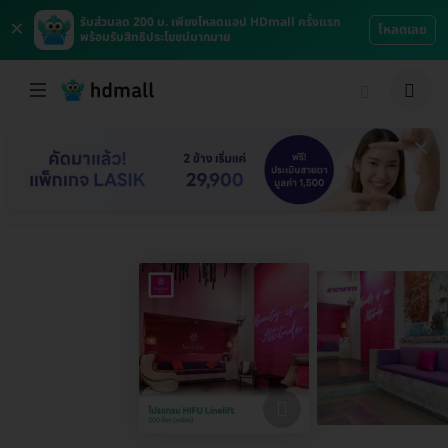
×
รับส่วนลด 200 บ. เพียงโหลดแอป HDmall ครั้งแรก
โหลดเลย
พร้อมรับสิทธิประโยชน์มากมาย