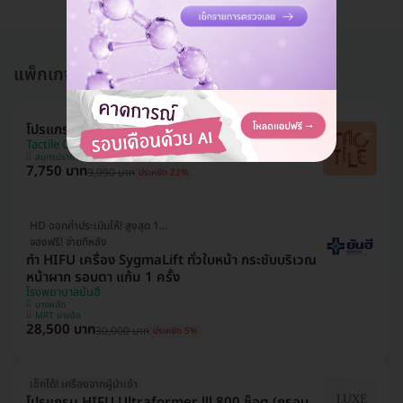
แพ็กเกจอื่นใน โปรแกรมทำ HIFU
โปรแกรม HIFU M 300 ช็อต (หน้า)
Tactile Clinic (ทัคทาย คลินิกเวชกรรม)
สมุทรปราการ
7,750 บาท
9,990 บาท
ประหยัด 22%
HD ออกค่าประเมินให้! สูงสุด 1000 บ.
จองฟรี! จ่ายทีหลัง
ทำ HIFU เครื่อง SygmaLift ทั่วใบหน้า กระชับบริเวณ
หน้าผาก รอบตา แก้ม 1 ครั้ง
โรงพยาบาลยันฮี
บางพลัด
MRT บางอ้อ
28,500 บาท
30,000 บาท
ประหยัด 5%
เช็กได้! เครื่องจากผู้นำเข้า
โปรแกรม HIFU Ultraformer lll 800 ช็อต (กรอบ