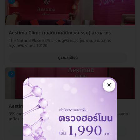
1
Aestima Clinic (เอสติมาคลินิกเวชกรรม) สาขาสาทร
The Natural Place 38/9 ซ. งามดูพลี แขวงทุ่งมหาเมฆ เขตสาทร
กรุงเทพมหานคร 10120
ดูรายละเอียด
2
×
Aestima Clinic (เอสติมาคลินิกเวชกรรม) สาขาอโศก
399 อาคารอินเตอร์เชนจ์ 21 ห้อง 307-308 ชั้น UL ถ. สุขุมวิท แขวงคลองเตย
เหนือ เขตวัฒนา กรุงเทพมหานคร 10110
ดูรายละเอียด