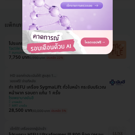
แพ็กเกจอื่นใน โปรแกรมทำ HIFU
โปรแกรม HIFU M 300 ช็อต (หน้า)
Tactile Clinic (ทัคทาย คลินิกเวชกรรม)
สมุทรปราการ
7,750 บาท
9,990 บาท
ประหยัด 22%
HD ออกค่าประเมินให้! สูงสุด 1000 บ.
จองฟรี! จ่ายทีหลัง
ทำ HIFU เครื่อง SygmaLift ทั่วใบหน้า กระชับบริเวณ
หน้าผาก รอบตา แก้ม 1 ครั้ง
โรงพยาบาลยันฮี
บางพลัด
MRT บางอ้อ
28,500 บาท
30,000 บาท
ประหยัด 5%
เช็กได้! เครื่องจากผู้นำเข้า
โปรแกรม HIFU Ultraformer lll 800 ช็อต (กรอบ