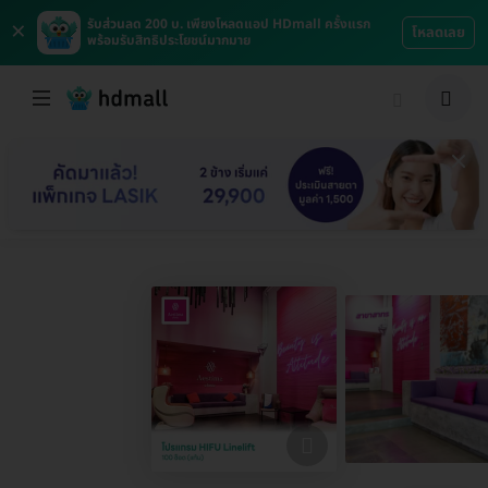
×
รับส่วนลด 200 บ. เพียงโหลดแอป HDmall ครั้งแรก
โหลดเลย
พร้อมรับสิทธิประโยชน์มากมาย