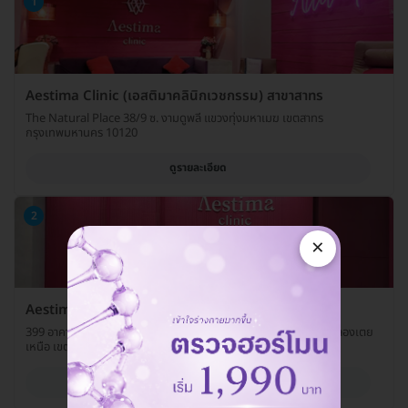
1
Aestima Clinic (เอสติมาคลินิกเวชกรรม) สาขาสาทร
The Natural Place 38/9 ซ. งามดูพลี แขวงทุ่งมหาเมฆ เขตสาทร
กรุงเทพมหานคร 10120
ดูรายละเอียด
2
×
Aestima Clinic (เอสติมาคลินิกเวชกรรม) สาขาอโศก
399 อาคารอินเตอร์เชนจ์ 21 ห้อง 307-308 ชั้น UL ถ. สุขุมวิท แขวงคลองเตย
เหนือ เขตวัฒนา กรุงเทพมหานคร 10110
ดูรายละเอียด