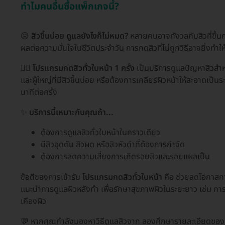
ทำไมคนอื่นซื้อแพ็กเกจนี้?
😥
สิวขึ้นบ่อย ดูแลยังไงก็ไม่หมด?
หลายคนอาจกังวลกับสิวที่ขึ้นกระ
ผลต่อความมั่นใจในชีวิตประจำวัน การกดสิวที่ไม่ถูกวิธีอาจยิ่ง
🧑‍⚕️
โปรแกรมกดสิวทั่วใบหน้า 1 ครั้ง
เป็นบริการดูแลปัญหาสิวสำหรั
และผู้ใหญ่ที่มีสิวขึ้นบ่อย หรือต้องการเคลียร์ผิวหน้าให้สะอาด
นาทีต่อครั้ง
✨
บริการนี้เหมาะกับคุณถ้า...
ต้องการดูแลสิวทั่วใบหน้าในคราวเดียว
มีสิวอุดตัน สิวผด หรือสิวหัวดำที่ต้องการกำจัด
ต้องการลดความเสี่ยงการเกิดรอยสิวและรอยแผลเป็น
ข้อดีของการเข้ารับ
โปรแกรมกดสิวทั่วใบหน้า
คือ ช่วยลดโอกาสการอ
แนะนำการดูแลผิวหลังทำ เพื่อรักษาสุขภาพผิวในระยะยาว เช่น ก
เคืองผิว
💬 หากคุณกำลังมองหาวิธีดูแลสิวจาก ลองศึกษารายละเอียดของบริก