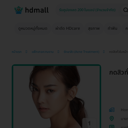
ดูหมวดหมู่ทั้งหมด
ผ่าตัด HDcare
สุขภาพ
ทำฟัน
ค
หน้าแรก
แพ็กเกจความงาม
รักษาสิว (Acne Treatment)
กดสิวทั่วใบหน้า 
กดสิวทั
Hor
บาง
1
การร