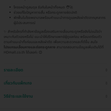
โครงหน้าดูสมดุล รับกับใบหน้าทั้งหมด 🧑‍🚀
ช่วยแก้ไขปัญหาคางสั้น หรือกระดูกคางผิดปกติ
พักฟื้นในโรงพยาบาลพร้อมคำแนะนำการดูแลหลังผ่าตัดจากบุคลากร
ผู้มีประสบการณ์
✨ สำหรับใครที่กำลังหาข้อมูลเรื่องเสริมคางเลื่อนกระดูกหรือยังไม่แน่ใจว่า
เหมาะกับตัวเองหรือไม่ แนะนำให้ปรึกษาแพทย์ผู้ดูแลก่อน พร้อมเตรียมตัว
ตามคำแนะนำทั้งก่อนและหลังผ่าตัด เพื่อความสะดวกและที่ดีขึ้น สนใจ
โปรแกรมเลื่อนคางและต่อกระดูกคาง
สามารถสอบถามข้อมูลเพิ่มเติมได้ที่
HDmall.co.th ได้เลยค่ะ 😊
รายละเอียด
เกี่ยวกับแพ็กเกจ
วิธีชำระและใช้งาน