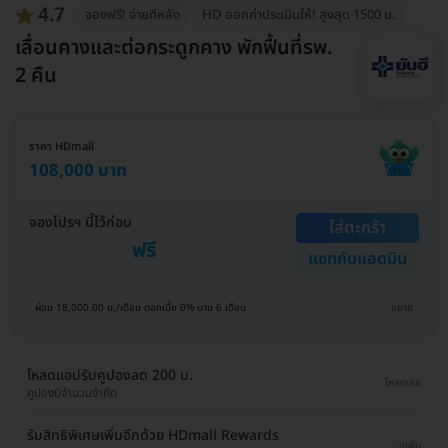
4.7
จองฟรี! จ่ายทีหลัง
HD ออกค่าประเมินให้! สูงสุด 1500 บ.
เลื่อนคางและต่อกระดูกคาง พักฟื้นที่รพ.
2 คืน
ราคา HDmall
108,000 บาท
จองโปรฯ นี้ไว้ก่อน
ใส่ตะกร้า
ฟรี
แชทกับแอดมิน
ผ่อน 18,000.00 บ./เดือน ดอกเบี้ย 0% นาน 6 เดือน
ขยาย
โหลดแอปรับคูปองลด 200 บ.
โหลดเลย
คูปองมีจำนวนจำกัด
รับสิทธิพิเศษเพิ่มอีกด้วย HDmall Rewards
ดูเพิ่ม