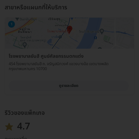
สาขาหรือแผนกที่ให้บริการ
1
โรงพยาบาลยันฮี ศูนย์ศัลยกรรมตกแต่ง
454 โรงพยาบาลยันฮี ถ. จรัญสนิทวงศ์ แขวงบางอ้อ เขตบางพลัด
กรุงเทพมหานคร 10700
ดูรายละเอียด
รีวิวของแพ็กเกจ
4.7