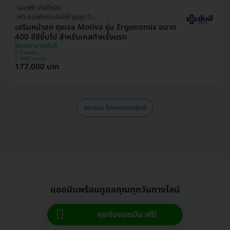
จองฟรี! จ่ายทีหลัง
HD ออกค่าประเมินให้! สูงสุด 1500 บ.
เสริมหน้าอก ถุงเจล Motiva รุ่น Ergonomix ขนาด
400 ซีซีขึ้นไป สำหรับเคสทำครั้งแรก
โรงพยาบาลยันฮี
บางพลัด
MRT บางอ้อ
177,000 บาท
หน้ารวม โรงพยาบาลยันฮี
แอดมินพร้อมดูแลคุณทุกวันทางไลน์
คุยกับแอดมิน ฟรี!