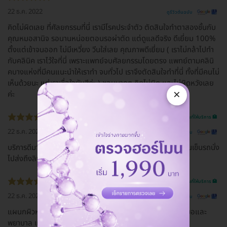
22 ธ.ค. 2022
ดูรีวิวต้นฉบับ
คิดไม่ผิดเลย ที่ศัลยกรรมที่นี่ เรามีโรคประจำตัว ตัดสินใจทำตาสองชั้นกับ
คุณหมอสานิจ รอนานหน่อยตอนรอผ่าตัด แต่ดูแลดีจริง ดีเยี่ยม 100%
ตั้งแต่เข้าจนออก ไม่มีเหวี่ยง วีนใส่เลย คุณภาพดีเยี่ยม ( เราไม่กล้าไปทำ
กับคลินิค เราไว้ใจที่นี่ เพราะแพทย์จบศัลยกรรมโดยตรง แพทย์ตามคลินิ
คบางแห่งที่มีคนแนะนำให้เราทำ จบทั่วไป เราจึงตัดสินใจทำที่นี่ ทั้งที่มีคนไม่
เห็นด้วยนะ แต่เราเชื่อใจยันฮีค่ะ ) ชอบมากๆ คิดไม่ผิด และไม่ผิดหวังเลย
×
ค่ะ
รีวิวสถานที่ให้บริการ 🏥
22 ธ.ค. 2022
ดูรีวิวต้นฉบับ
บริการดีมาก มีคนเดินพาไปทุกจุด มีที่นั่งรอดี มีที่ชาร์ทแบต มีคนเข็นรถนั่ง
ไปส่งถึงลิฟท์
รีวิวสถานที่ให้บริการ 🏥
22 ธ.ค. 2022
ดูรีวิวต้นฉบับ
แผนกผิวหนัง Skin and laser center บริการดีมากค่ะ คุณหมอและ
พยาบาล แนะนำค่ะ