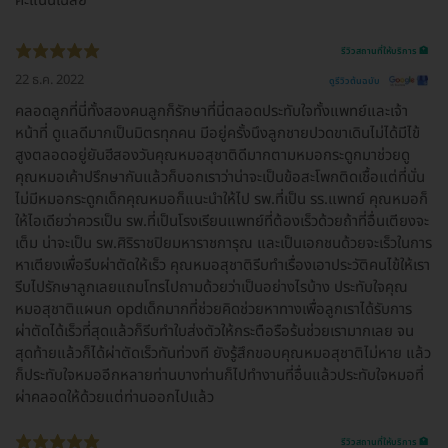
คะแนนเฉลี่ย
รีวิวสถานที่ให้บริการ 🏥
22 ธ.ค. 2022
ดูรีวิวต้นฉบับ
คลอดลูกที่นี่ทั้งสองคนลูกก็รักษาที่นี่ตลอดประทับใจทั้งแพทย์และเจ้า
หน้าที่ ดูแลดีมากเป็นมิตรทุกคน มีอยู่ครั้งนึงลูกชายปวดขาเดินไม่ได้มีไข้
สูงตลอดอยู่ยันฮีสองวันคุณหมอสุชาติดีมากตามหมอกระดูกมาช่วยดู
คุณหมอเค้าปรึกษากันแล้วก็บอกเราว่าน่าจะเป็นข้อสะโพกติดเชื้อแต่ที่นั่น
ไม่มีหมอกระดูกเด็กคุณหมอก็แนะนำให้ไป รพ.ที่เป็น รร.แพทย์ คุณหมอก็
ให้ไอเดียว่าควรเป็น รพ.ที่เป็นโรงเรียนแพทย์ที่ต้องเร็วด้วยถ้าที่อื่นเตียงจะ
เต็ม น่าจะเป็น รพ.ศิริราชปิยมหาราชการุณ และเป็นเอกชนด้วยจะเร็วในการ
หาเตียงเพื่อรีบผ่าตัดให้เร็ว คุณหมอสุชาติรีบทำเรื่องเอาประวัติคนไข้ให้เรา
รีบไปรักษาลูกเลยแถมโทรไปถามด้วยว่าเป็นอย่างไรบ้าง ประทับใจคุณ
หมอสุชาติแผนก opdเด็กมากที่ช่วยคิดช่วยหาทางเพื่อลูกเราได้รับการ
ผ่าตัดได้เร็วที่สุดแล้วก็รีบทำใบส่งตัวให้กระตือรือร้นช่วยเรามากเลย จน
สุดท้ายแล้วก็ได้ผ่าตัดเร็วทันท่วงที ยังรู้สึกขอบคุณหมอสุชาติไม่หาย แล้ว
ก็ประทับใจหมออีกหลายท่านบางท่านก็ไปทำงานที่อื่นแล้วประทับใจหมอที่
ผ่าคลอดให้ด้วยแต่ท่านออกไปแล้ว
รีวิวสถานที่ให้บริการ 🏥