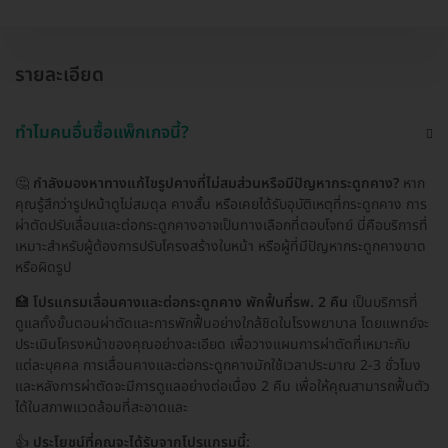
รายละเอียด
ทำไมคนอื่นซื้อแพ็กเกจนี้?
🤔
กำลังมองหาทางแก้ไขรูปคางที่ไม่สมส่วนหรือมีปัญหากระดูกคาง?
หาก
คุณรู้สึกว่ารูปหน้าดูไม่สมดุล คางสั้น หรือเคยได้รับอุบัติเหตุที่กระดูกคาง การ
ผ่าตัดปรับเลื่อนและต่อกระดูกคางอาจเป็นทางเลือกที่ตอบโจทย์ นี่คือบริการที่
เหมาะสำหรับผู้ต้องการปรับโครงสร้างใบหน้า หรือผู้ที่มีปัญหากระดูกคางขาด
หรือผิดรูป
🏥
โปรแกรมเลื่อนคางและต่อกระดูกคาง พักฟื้นที่รพ. 2 คืน
เป็นบริการที่
ดูแลทั้งขั้นตอนผ่าตัดและการพักฟื้นอย่างใกล้ชิดในโรงพยาบาล โดยแพทย์จะ
ประเมินโครงหน้าของคุณอย่างละเอียด เพื่อวางแผนการผ่าตัดที่เหมาะกับ
แต่ละบุคคล การเลื่อนคางและต่อกระดูกคางมักใช้เวลาประมาณ 2-3 ชั่วโมง
และหลังการผ่าตัดจะมีการดูแลอย่างต่อเนื่อง 2 คืน เพื่อให้คุณสามารถฟื้นตัว
ได้ในสภาพแวดล้อมที่สะอาดและ
👍
ประโยชน์ที่คุณจะได้รับจากโปรแกรมนี้: