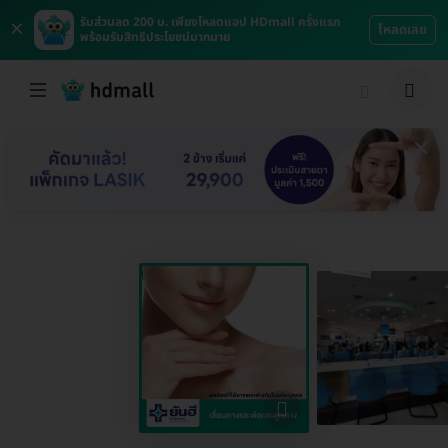
×
รับส่วนลด 200 บ. เพียงโหลดแอป HDmall ครั้งแรก
โหลดเลย
พร้อมรับสิทธิประโยชน์มากมาย