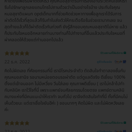
หาเตียงเพื่อรีบผ่าตัดให้เร็ว คุณหมอสุชาติรีบทำเรื่องเอาประวัติคนไข้ให้เรา
รีบไปรักษาลูกเลยแถมโทรไปถามด้วยว่าเป็นอย่างไรบ้าง ประทับใจคุณ
หมอสุชาติแผนก opdเด็กมากที่ช่วยคิดช่วยหาทางเพื่อลูกเราได้รับการ
ผ่าตัดได้เร็วที่สุดแล้วก็รีบทำใบส่งตัวให้กระตือรือร้นช่วยเรามากเลย จน
สุดท้ายแล้วก็ได้ผ่าตัดเร็วทันท่วงที ยังรู้สึกขอบคุณหมอสุชาติไม่หาย แล้ว
ก็ประทับใจหมออีกหลายท่านบางท่านก็ไปทำงานที่อื่นแล้วประทับใจหมอที่
ผ่าคลอดให้ด้วยแต่ท่านออกไปแล้ว
รีวิวสถานที่ให้บริการ 🏥
22 ธ.ค. 2022
ดูรีวิวต้นฉบับ
คิดไม่ผิดเลย ที่ศัลยกรรมที่นี่ เรามีโรคประจำตัว ตัดสินใจทำตาสองชั้นกับ
คุณหมอสานิจ รอนานหน่อยตอนรอผ่าตัด แต่ดูแลดีจริง ดีเยี่ยม 100%
ตั้งแต่เข้าจนออก ไม่มีเหวี่ยง วีนใส่เลย คุณภาพดีเยี่ยม ( เราไม่กล้าไปทำ
กับคลินิค เราไว้ใจที่นี่ เพราะแพทย์จบศัลยกรรมโดยตรง แพทย์ตามคลินิ
คบางแห่งที่มีคนแนะนำให้เราทำ จบทั่วไป เราจึงตัดสินใจทำที่นี่ ทั้งที่มีคนไม่
เห็นด้วยนะ แต่เราเชื่อใจยันฮีค่ะ ) ชอบมากๆ คิดไม่ผิด และไม่ผิดหวังเลย
ค่ะ
รีวิวสถานที่ให้บริการ 🏥
22 ธ.ค. 2022
ดูรีวิวต้นฉบับ