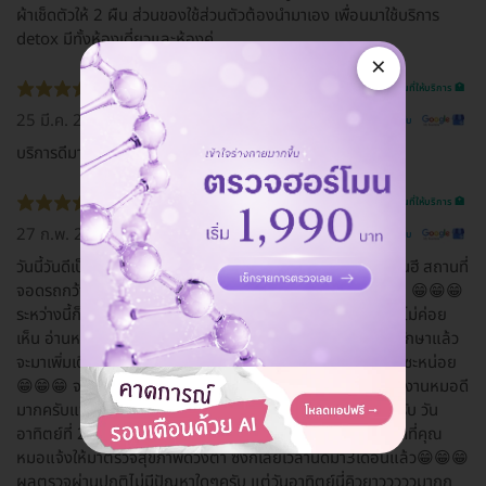
ผ้าเช็ดตัวให้ 2 ผืน ส่วนของใช้ส่วนตัวต้องนำมาเอง เพื่อนมาใช้บริการ
detox มีทั้งห้องเดี่ยวและห้องคู่
×
รีวิวสถานที่ให้บริการ 🏥
25 มี.ค. 2020
ดูรีวิวต้นฉบับ
บริการดีมากกกก
รีวิวสถานที่ให้บริการ 🏥
27 ก.พ. 2020
ดูรีวิวต้นฉบับ
วันนี้วันดี​เป็นวันศุกร์ทที่​ 22 เดือน​ 2​ ปี​ 2562​ ณ​ โรงพยาบาลยันฮี​ สถานที่
จอดรถกว้างขวาง​ ว่างเยอะ​ อาจเป็นมาถึงตั้งแต่เช้า​ ตี​ 5​ พอดี... 😁😁😁
ระหว่างนี้ก็ต้องนอนรอ​ รอคุณ​หมอมารักษาแฟนที่มีอาการมองไม่ค่อย
เห็น​ อ่านหนังสือไม่ได้... ถ้าไม่ได้ใส่แว่นตา... 😁😁😁 หลังการรักษาแล้ว
จะมาเพิ่มเติมครับ ระหว่างนั่รอหมอตรวจ... ก้อต้องหาที่นอนรอซะหน่อย
😁😁😁 จากที่แฟนได้มาทำเลสิค​แล้วเวลาผ่านไป​ 4-5​ เดือน​ผลงาน​หมอดี
มากครับแฟนใช้​ชีวิตมองเห็น​ได้​ดีขึ้นกว่าใส่แว่นตา​มาก​ แนะนำ​ครับ วัน
อาทิตย์​ที่​ 21​ กรกฎาคม​ พ.ศ.2562​ วันนี้พาแฟนกลับมาตามนัดที่คุณ
หมอแจ้งให้มาตรวจสุขภาพ​ดวงตา​ ซึ่งก็เลยเวลานัดมา3เดือนแล้ว😁😁😁
ผลตรวจ​ผ่านปกติไม่มีปัญหา​ใดๆครับ​ แต่วันอาทิตย์​นี่คิวยาวววววมากก