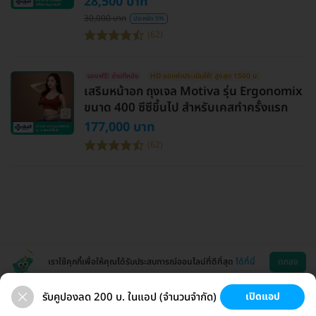
28,500 บาท
30,000 บาท
ประหยัด 5%
(62)
จองฟรี! จ่ายทีหลัง
HD ออกค่าประเมินให้! สูงสุด 1500 บ.
เสริมหน้าอก ถุงเจล Motiva รุ่น Ergonomix
ขนาด 400 ซีซีขึ้นไป สำหรับเคสทำครั้งแรก
177,000 บาท
(62)
เราใช้คุกกี้เพื่อให้คุณได้รับประสบการณ์ออนไลน์ที่ดีที่สุด
ได้ที่นี่
ตกลง
รับคูปองลด 200 บ. ในแอป (จำนวนจำกัด)
เปิดแอป
ขนที่ลับ
ขนรักแร้
กระชับหน้า
เสริมหน้าอก
ช่วยเหลือ
โหลดแอพ