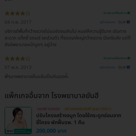
รีวิวสถานที่ให้บริการ 🏥
04 ก.พ. 2017
ดูรีวิวต้นฉบับ
บริการดีพื้นที่กว้างขวางไม่แออัดจนเกินไป หมอให้ความรู้ดีมาก เดินทาง
สะดวก แท็คซี่ รถเมร์ รถส่วนตัว ที่จอดรถใหญ่กว้างขวาง มีรถรับส่ง แต่ก็
ยังมีพยาบาลหน้าบูดๆ อยู่บ้าง
รีวิวสถานที่ให้บริการ 🏥
07 พ.ค. 2013
ดูรีวิวต้นฉบับ
พี่ๆนางพยาบาลยิ้มแย้มเป็นกันเองค่ัะ
แพ็กเกจอื่นจาก
โรงพยาบาลยันฮี
จองฟรี! จ่ายทีหลัง
HD ออกค่าประเมินให้! สูงสุด 1500 บ.
ปรับโครงสร้างจมูก โดยใช้กระดูกอ่อนจาก
ซี่โครง พักฟื้นรพ. 1 คืน
200,000 บาท