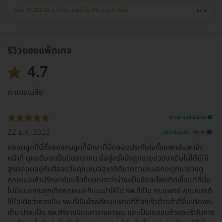
ผ่อน 13,333.33 บ./เดือน ดอกเบี้ย 0% นาน 6 เดือน
ขยาย
รีวิวของแพ็กเกจ
4.7
คะแนนเฉลี่ย
รีวิวสถานที่ให้บริการ 🏥
22 ธ.ค. 2022
ดูรีวิวต้นฉบับ
คลอดลูกที่นี่ทั้งสองคนลูกก็รักษาที่นี่ตลอดประทับใจทั้งแพทย์และเจ้า
หน้าที่ ดูแลดีมากเป็นมิตรทุกคน มีอยู่ครั้งนึงลูกชายปวดขาเดินไม่ได้มีไข้
สูงตลอดอยู่ยันฮีสองวันคุณหมอสุชาติดีมากตามหมอกระดูกมาช่วยดู
คุณหมอเค้าปรึกษากันแล้วก็บอกเราว่าน่าจะเป็นข้อสะโพกติดเชื้อแต่ที่นั่น
ไม่มีหมอกระดูกเด็กคุณหมอก็แนะนำให้ไป รพ.ที่เป็น รร.แพทย์ คุณหมอก็
ให้ไอเดียว่าควรเป็น รพ.ที่เป็นโรงเรียนแพทย์ที่ต้องเร็วด้วยถ้าที่อื่นเตียงจะ
เต็ม น่าจะเป็น รพ.ศิริราชปิยมหาราชการุณ และเป็นเอกชนด้วยจะเร็วในการ