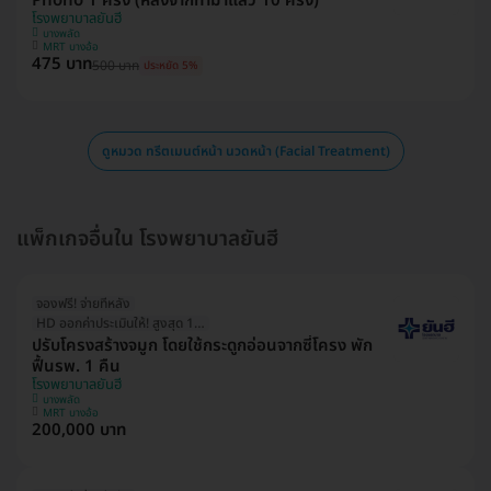
Phono 1 ครั้ง (หลังจากทำมาแล้ว 10 ครั้ง)
โรงพยาบาลยันฮี
บางพลัด
MRT บางอ้อ
475 บาท
500 บาท
ประหยัด 5%
ดูหมวด ทรีตเมนต์หน้า นวดหน้า (Facial Treatment)
แพ็กเกจอื่นใน โรงพยาบาลยันฮี
จองฟรี! จ่ายทีหลัง
HD ออกค่าประเมินให้! สูงสุด 1500 บ.
ปรับโครงสร้างจมูก โดยใช้กระดูกอ่อนจากซี่โครง พัก
ฟื้นรพ. 1 คืน
โรงพยาบาลยันฮี
บางพลัด
MRT บางอ้อ
200,000 บาท