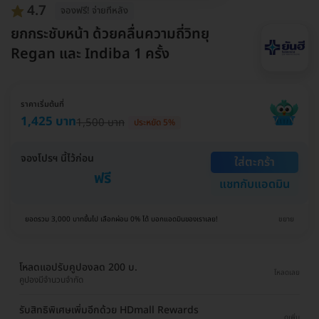
4.7
จองฟรี! จ่ายทีหลัง
ยกกระชับหน้า ด้วยคลื่นความถี่วิทยุ
Regan และ Indiba 1 ครั้ง
ราคาเริ่มต้นที่
1,425 บาท
1,500 บาท
ประหยัด 5%
จองโปรฯ นี้ไว้ก่อน
ใส่ตะกร้า
ฟรี
แชทกับแอดมิน
ยอดรวม 3,000 บาทขึ้นไป เลือกผ่อน 0% ได้ บอกแอดมินของเราเลย!
ขยาย
โหลดแอปรับคูปองลด 200 บ.
โหลดเลย
คูปองมีจำนวนจำกัด
รับสิทธิพิเศษเพิ่มอีกด้วย HDmall Rewards
ดูเพิ่ม