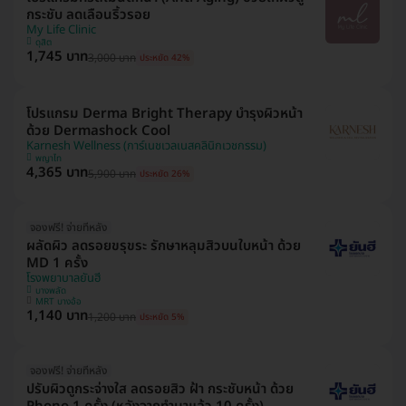
กระชับ ลดเลือนริ้วรอย
My Life Clinic
ดุสิต
1,745 บาท
3,000 บาท
ประหยัด 42%
โปรแกรม Derma Bright Therapy บำรุงผิวหน้า
ด้วย Dermashock Cool
Karnesh Wellness (การ์เนชเวลเนสคลินิกเวชกรรม)
พญาไท
4,365 บาท
5,900 บาท
ประหยัด 26%
จองฟรี! จ่ายทีหลัง
ผลัดผิว ลดรอยขรุขระ รักษาหลุมสิวบนใบหน้า ด้วย
MD 1 ครั้ง
โรงพยาบาลยันฮี
บางพลัด
MRT บางอ้อ
1,140 บาท
1,200 บาท
ประหยัด 5%
จองฟรี! จ่ายทีหลัง
ปรับผิวดูกระจ่างใส ลดรอยสิว ฝ้า กระชับหน้า ด้วย