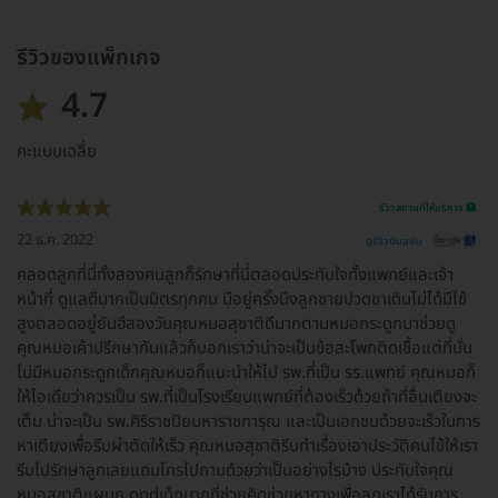
รีวิวของแพ็กเกจ
4.7
คะแนนเฉลี่ย
รีวิวสถานที่ให้บริการ 🏥
22 ธ.ค. 2022
ดูรีวิวต้นฉบับ
คลอดลูกที่นี่ทั้งสองคนลูกก็รักษาที่นี่ตลอดประทับใจทั้งแพทย์และเจ้า
หน้าที่ ดูแลดีมากเป็นมิตรทุกคน มีอยู่ครั้งนึงลูกชายปวดขาเดินไม่ได้มีไข้
สูงตลอดอยู่ยันฮีสองวันคุณหมอสุชาติดีมากตามหมอกระดูกมาช่วยดู
คุณหมอเค้าปรึกษากันแล้วก็บอกเราว่าน่าจะเป็นข้อสะโพกติดเชื้อแต่ที่นั่น
ไม่มีหมอกระดูกเด็กคุณหมอก็แนะนำให้ไป รพ.ที่เป็น รร.แพทย์ คุณหมอก็
ให้ไอเดียว่าควรเป็น รพ.ที่เป็นโรงเรียนแพทย์ที่ต้องเร็วด้วยถ้าที่อื่นเตียงจะ
เต็ม น่าจะเป็น รพ.ศิริราชปิยมหาราชการุณ และเป็นเอกชนด้วยจะเร็วในการ
หาเตียงเพื่อรีบผ่าตัดให้เร็ว คุณหมอสุชาติรีบทำเรื่องเอาประวัติคนไข้ให้เรา
รีบไปรักษาลูกเลยแถมโทรไปถามด้วยว่าเป็นอย่างไรบ้าง ประทับใจคุณ
หมอสุชาติแผนก opdเด็กมากที่ช่วยคิดช่วยหาทางเพื่อลูกเราได้รับการ