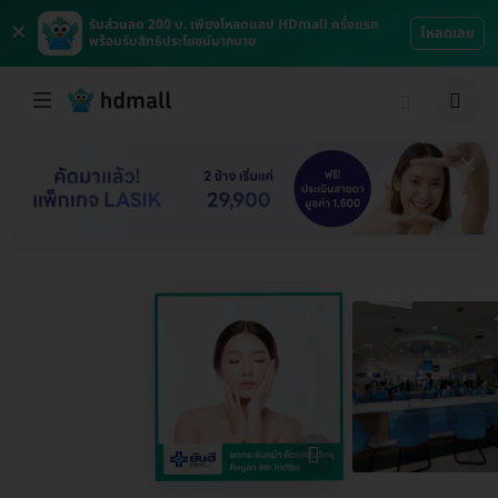
×
รับส่วนลด 200 บ. เพียงโหลดแอป HDmall ครั้งแรก
โหลดเลย
พร้อมรับสิทธิประโยชน์มากมาย