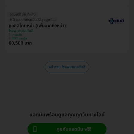
จองฟรี! จ่ายทีหลัง
HD ออกค่าประเมินให้! สูงสุด 1500 บ.
ขูดซิลิโคนหน้า (เพิ่มจากดึงหน้า)
โรงพยาบาลยันฮี
บางพลัด
MRT บางอ้อ
60,500 บาท
หน้ารวม โรงพยาบาลยันฮี
แอดมินพร้อมดูแลคุณทุกวันทางไลน์
คุยกับแอดมิน ฟรี!