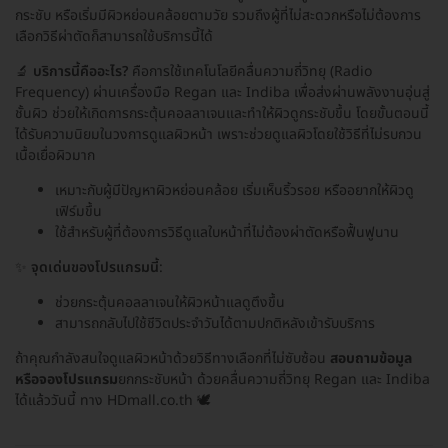
กระชับ หรือเริ่มมีผิวหย่อนคล้อยตามวัย รวมถึงผู้ที่ไม่สะดวกหรือไม่ต้องการ
เลือกวิธีผ่าตัดก็สามารถใช้บริการนี้ได้
🔬
บริการนี้คืออะไร?
คือการใช้เทคโนโลยีคลื่นความถี่วิทยุ (Radio
Frequency) ผ่านเครื่องมือ Regan และ Indiba เพื่อส่งผ่านพลังงานอุ่นสู่
ชั้นผิว ช่วยให้เกิดการกระตุ้นคอลลาเจนและทำให้ผิวดูกระชับขึ้น โดยขั้นตอนนี้
ได้รับความนิยมในวงการดูแลผิวหน้า เพราะช่วยดูแลผิวโดยใช้วิธีที่ไม่รบกวน
เนื้อเยื่อผิวมาก
เหมาะกับผู้มีปัญหาผิวหย่อนคล้อย เริ่มเห็นริ้วรอย หรืออยากให้ผิวดู
เฟิร์มขึ้น
ใช้สำหรับผู้ที่ต้องการวิธีดูแลใบหน้าที่ไม่ต้องผ่าตัดหรือฟื้นฟูนาน
✨
จุดเด่นของโปรแกรมนี้
:
ช่วยกระตุ้นคอลลาเจนให้ผิวหน้าแลดูตึงขึ้น
สามารถกลับไปใช้ชีวิตประจำวันได้ตามปกติหลังเข้ารับบริการ
ถ้าคุณกำลังสนใจดูแลผิวหน้าด้วยวิธีทางเลือกที่ไม่ซับซ้อน
สอบถามข้อมูล
หรือจองโปรแกรม
ยกกระชับหน้า ด้วยคลื่นความถี่วิทยุ Regan และ Indiba
ได้แล้ววันนี้ ทาง HDmall.co.th 🕊️