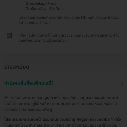
กรอกข้อมูลให้ครบ
คลิกส่งข้อมูลให้ HDmall
เสร็จแล้วอย่าลืมเช็กคิวและทำนัดผ่านแอดมิน HDmall เท่านั้นนะ (นัดล่วง
หน้าอย่างน้อย 24 ชม.)
3
แพ็กเกจนี้จำเป็นต้องให้แพทย์ตรวจประเมินก่อนรับบริการ และอาจมีค่าใช้
จ่ายเพิ่มเติมจากที่ระบุไว้บนเว็บไซต์
รายละเอียด
ทำไมคนอื่นซื้อแพ็กเกจนี้?
🌟 กำลังมองหาทางเลือกดูแลผิวหน้าที่ช่วยให้ผิวแลดูกระชับและมีสุขภาพดี
โดยไม่ต้องผ่าตัดอยู่ใช่ไหม? หลายคนอยากคืนความกระชับให้ผิวใบหน้า แต่
กังวลเรื่องวิธีการและระยะฟื้นฟู
โปรแกรมยกกระชับหน้าด้วยคลื่นความถี่วิทยุ Regan และ Indiba 1 ครั้ง
ให้บริการที่โรงพยาบาลยันฮี เหมาะสำหรับผู้ที่ต้องการดูแลผิวหน้าให้มีความ