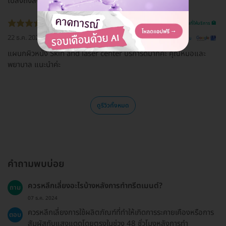
ไปส่งถึงลิฟท์
รีวิวสถานที่ให้บริการ 🏥
22 ธ.ค. 2022
ดูรีวิวต้นฉบับ
แผนกผิวหนัง Skin and laser center บริการดีมากค่ะ คุณหมอและ
พยาบาล แนะนำค่ะ
ดูรีวิวทั้งหมด
คำถามพบบ่อย
ควรหลีกเลี่ยงอะไรบ้างหลังการทำทรีตเมนต์?
ถาม
07 ธ.ค. 2024
ควรหลีกเลี่ยงการใช้ผลิตภัณฑ์ที่ทำให้เกิดการระคายเคืองหรือการ
ตอบ
สัมผัสกับแสงแดดโดยตรงในช่วง 48 ชั่วโมงหลังการทำ