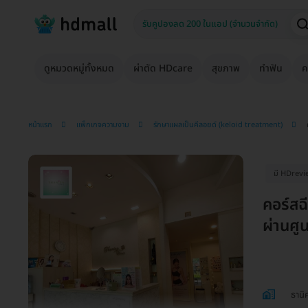
ดูหมวดหมู่ทั้งหมด
ผ่าตัด HDcare
สุขภาพ
ทำฟัน
ค
หน้าแรก
แพ็กเกจความงาม
รักษาแผลเป็นคีลอยด์ (keloid treatment)
มี HDrevi
คอร์สฉ
ผ่านศูน
ธานิ