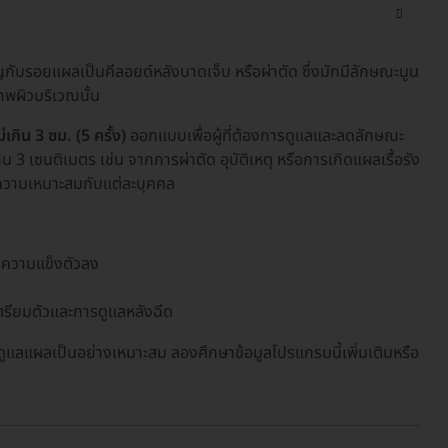
บรอยแผลเป็นคีลอยด์หลังบาดเจ็บ หรือผ่าตัด ซึ่งมักมีลักษณะนูน
าพผิวบริเวณนั้น
กิน 3 ซม. (5 ครั้ง)
ออกแบบเพื่อผู้ที่ต้องการดูแลและลดลักษณะ
น 3 เซนติเมตร เช่น จากการผ่าตัด อุบัติเหตุ หรือการเกิดแผลเรื้อรัง
ินความเหมาะสมกับแต่ละบุคคล
ดความแข็งตัวลง
ตรียมตัวและการดูแลหลังฉีด
ดูแลแผลเป็นอย่างเหมาะสม ลองศึกษาข้อมูลโปรแกรมนี้เพิ่มเติมหรือ