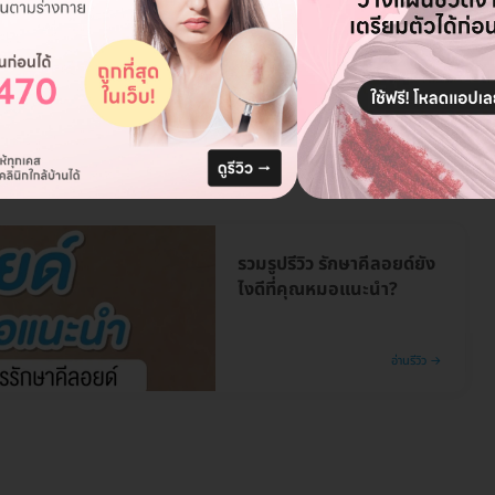
รวมรูปรีวิว รักษาคีลอยด์ยัง
ไงดีที่คุณหมอแนะนำ?
อ่านรีวิว →