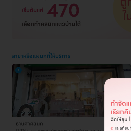
สาขาหรือแผนกที่ให้บริการ
1
ธานิศาคลินิก
88/124 ถ. เทศบาลสงเคราะห์ แขวงลาดยาว เขตจตุจักร กรุงเทพมหานคร 10900