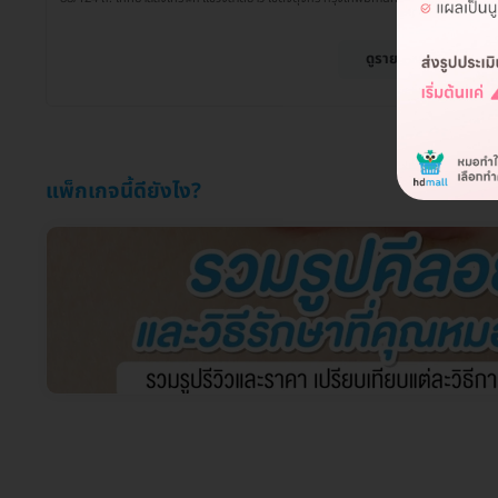
ดูรายละเอียด
แพ็กเกจนี้ดียังไง?