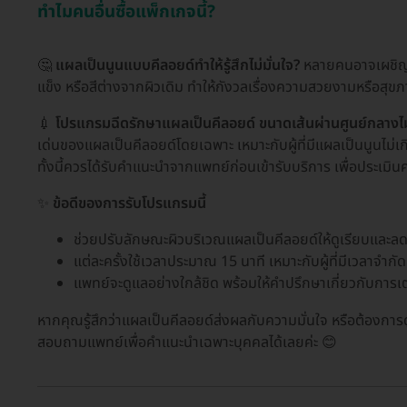
ทำไมคนอื่นซื้อแพ็กเกจนี้?
🤔
แผลเป็นนูนแบบคีลอยด์ทำให้รู้สึกไม่มั่นใจ?
หลายคนอาจเผชิญกั
แข็ง หรือสีต่างจากผิวเดิม ทำให้กังวลเรื่องความสวยงามหรือสุขภ
💉
โปรแกรมฉีดรักษาแผลเป็นคีลอยด์ ขนาดเส้นผ่านศูนย์กลางไม่เ
เด่นของแผลเป็นคีลอยด์โดยเฉพาะ เหมาะกับผู้ที่มีแผลเป็นนูนไม่เกิ
ทั้งนี้ควรได้รับคำแนะนำจากแพทย์ก่อนเข้ารับบริการ เพื่อประเม
✨
ข้อดีของการรับโปรแกรมนี้
ช่วยปรับลักษณะผิวบริเวณแผลเป็นคีลอยด์ให้ดูเรียบและล
แต่ละครั้งใช้เวลาประมาณ 15 นาที เหมาะกับผู้ที่มีเวลาจำกัด
แพทย์จะดูแลอย่างใกล้ชิด พร้อมให้คำปรึกษาเกี่ยวกับการเ
หากคุณรู้สึกว่าแผลเป็นคีลอยด์ส่งผลกับความมั่นใจ หรือต้องการ
สอบถามแพทย์เพื่อคำแนะนำเฉพาะบุคคลได้เลยค่ะ 😊