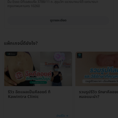
ปั๊ม Esso บีทีเอสแบริ่ง 3788/11 ถ. สุขุมวิท แขวงบางนาใต้ เขตบางนา
กรุงเทพมหานคร 10260
ดูรายละเอียด
แพ็กเกจนี้ดียังไง?
รีวิว ฉีดแผลเป็นคีลอยด์ ที่
รวมรูปรีวิว รักษาคีลอยด
Kawintra Clinic
หมอแนะนำ?
อ่านรีวิว →