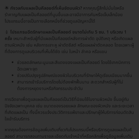
🌟
กังวลกับแผลเป็นคีลอยด์ที่เห็นชัดบนผิว?
หากคุณรู้สึกไม่มั่นใจหรือ
รำคาญกับแผลเป็นคีลอยด์ที่นูนขึ้นและอาจมีอาการคันหรือเจ็บเล็กน้อย
โปรแกรมนี้อาจเป็นทางเลือกหนึ่งที่ช่วยดูแลปัญหานี้ได้
💉
โปรแกรมฉีดรักษาแผลเป็นคีลอยด์ ขนาดไม่เกิน 5 ซม. 1 บริเวณ 1
ครั้ง
เหมาะสำหรับผู้ที่มีแผลเป็นคีลอยด์หลังการผ่าตัด อุบัติเหตุ หรือเกิดแผล
ตามผิวหนัง เช่น หลังการเจาะหู ผ่าตัดซีสต์ หรือแผลผ่าตัดคลอด โดยเฉพาะผู้
ที่ต้องการดูแลบริเวณที่เห็นได้ชัด เช่น ใบหน้า ลำคอ หรือแขน
ช่วยลดลักษณะนูนและสีแดงของแผลเป็นคีลอยด์ โดยใช้เทคนิคการ
ฉีดเฉพาะจุด
ช่วยปรับปรุงรูปลักษณ์ของผิวในบริเวณที่รักษาให้ดูเรียบเนียนมากขึ้น
สามารถเข้ารับบริการโดยไม่ต้องพักฟื้นนาน สะดวกสำหรับผู้ที่ไม่
ต้องการหยุดงานหรือกิจกรรมประจำวัน
การฉีดยาเพื่อดูแลแผลเป็นคีลอยด์เป็นวิธีที่นิยมใช้ในงานผิวหนัง ขึ้นอยู่กับ
ปัจจัยเฉพาะบุคคล เช่น ขนาดของรอยแผล ลักษณะของผิวหนัง และระยะเวลา
ที่เกิดแผลเป็น ทั้งนี้ควรแจ้งประวัติการแพ้ยาและปรึกษาผู้ให้บริการก่อนตัดสิน
ใจเข้ารับบริการ
หากคุณต้องการข้อมูลเพิ่มเติมเกี่ยวกับโปรแกรมนี้หรือบริการดูแลแผลเป็นคี
ลอยด์ สามารถสอบถามรายละเอียดกับเจ้าหน้าที่หรือคลิกเพื่อดูข้อมูลเพิ่มเติม