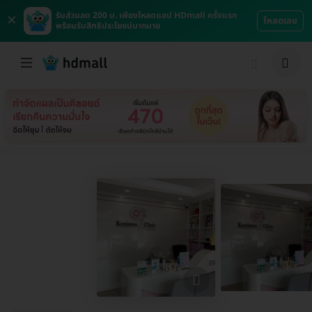
×
รับส่วนลด 200 บ. เพียงโหลดแอป HDmall ครั้งแรก
โหลดเลย
พร้อมรับสิทธิประโยชน์มากมาย