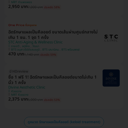
MRT กำแพงเพชร
2,950 บาท
7,000 บาท
ประหยัด 58%
ฉีดรักษาแผลเป็นคีลอยด์ ขนาดเส้นผ่านศูนย์กลางไม่
เกิน 1 ซม. 1 จุด 1 ครั้ง
STC Anti-Aging & Wellness Clinic
ราชเทวี , จตุจักร , วัฒนา
BTS อนุสาวรีย์ชัยสมรภูมิ , BTS เสนานิคม , BTS พร้อมพงษ์
470 บาท
1,140 บาท
ประหยัด 59%
มี HDreview
ซื้อ 1 ฟรี 1! ฉีดรักษาแผลเป็นคีลอยด์ขนาดไม่เกิน 1
นิ้ว 1 ครั้ง
Divine Aesthetic Clinic
ห้วยขวาง
MRT ห้วยขวาง
2,375 บาท
5,000 บาท
ประหยัด 53%
ดูหมวด รักษาแผลเป็นคีลอยด์ (keloid treatment)