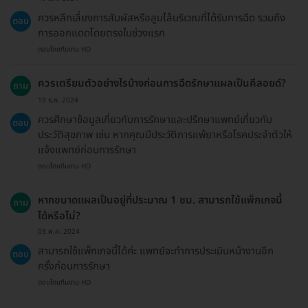
ควรหลีกเลี่ยงการสัมผัสหรือลูบไล้บริเวณที่ได้รับการฉีด รวมถึง
ตอบ
การออกแดดโดยตรงในช่วงแรก
ตอบโดยทีมงาน HD
ควรเตรียมตัวอย่างไรบ้างก่อนการฉีดรักษาแผลเป็นคีลอยด์?
ถาม
19 ธ.ค. 2024
ควรศึกษาข้อมูลเกี่ยวกับการรักษาและปรึกษาแพทย์เกี่ยวกับ
ตอบ
ประวัติสุขภาพ เช่น หากคุณมีประวัติการแพ้ยาหรือโรคประจำตัวให้
แจ้งแพทย์ก่อนการรักษา
ตอบโดยทีมงาน HD
หากขนาดแผลเป็นอยู่ที่ประมาณ 1 ซม. สามารถใช้แพ็กเกจนี้
ถาม
ได้หรือไม่?
03 พ.ค. 2024
สามารถใช้แพ็กเกจนี้ได้ค่ะ แพทย์จะทำการประเมินหน้างานอีก
ตอบ
ครั้งก่อนการรักษา
ตอบโดยทีมงาน HD