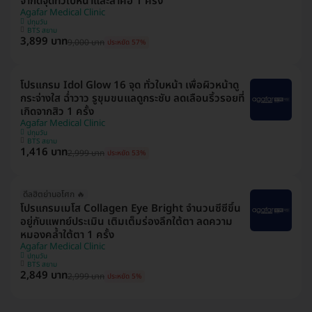
จำกัดจุดทั่วใบหน้าและลำคอ 1 ครั้ง
Agafar Medical Clinic
ปทุมวัน
BTS สยาม
3,899 บาท
9,000 บาท
ประหยัด 57%
โปรแกรม Idol Glow 16 จุด ทั่วใบหน้า เพื่อผิวหน้าดู
กระจ่างใส ฉ่ำวาว รูขุมขนแลดูกระชับ ลดเลือนริ้วรอยที่
เกิดจากสิว 1 ครั้ง
Agafar Medical Clinic
ปทุมวัน
BTS สยาม
1,416 บาท
2,999 บาท
ประหยัด 53%
ดีลฮิตย่านอโศก 🔥
โปรแกรมเมโส Collagen Eye Bright จำนวนซีซีขึ้น
อยู่กับแพทย์ประเมิน เติมเต็มร่องลึกใต้ตา ลดความ
หมองคล้ำใต้ตา 1 ครั้ง
Agafar Medical Clinic
ปทุมวัน
BTS สยาม
2,849 บาท
2,999 บาท
ประหยัด 5%