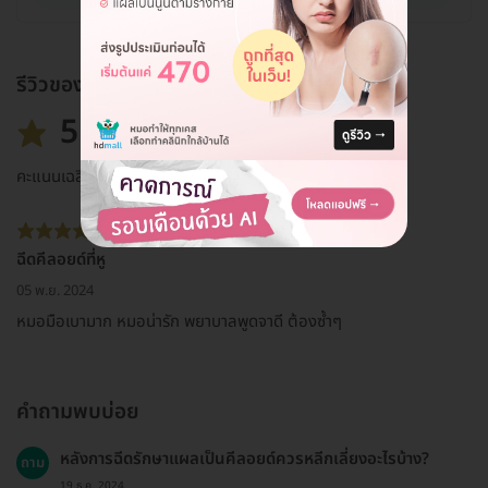
รีวิวของแพ็กเกจ
5.0
คะแนนเฉลี่ย
ฉีดคีลอยด์ที่หู
05 พ.ย. 2024
หมอมือเบามาก หมอน่ารัก พยาบาลพูดจาดี ต้องซ้ำๆ
คำถามพบบ่อย
หลังการฉีดรักษาแผลเป็นคีลอยด์ควรหลีกเลี่ยงอะไรบ้าง?
ถาม
19 ธ.ค. 2024