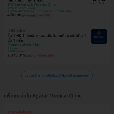
เกิน 1 ซม. 1 จุด 1 ครั้ง
STC Anti-Aging & Wellness Clinic
ราชเทวี , จตุจักร , วัฒนา
BTS อนุสาวรีย์ชัยสมรภูมิ , BTS เสนานิคม , BTS พร้อมพงษ์
470 บาท
1,140 บาท
ประหยัด 59%
มี HDreview
ซื้อ 1 ฟรี 1! ฉีดรักษาแผลเป็นคีลอยด์ขนาดไม่เกิน 1
นิ้ว 1 ครั้ง
Divine Aesthetic Clinic
ห้วยขวาง
MRT ห้วยขวาง
2,375 บาท
5,000 บาท
ประหยัด 53%
ดูหมวด รักษาแผลเป็นคีลอยด์ (keloid treatment)
แพ็กเกจอื่นใน Agafar Medical Clinic