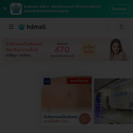
×
รับส่วนลด 200 บ. เพียงโหลดแอป HDmall ครั้งแรก
โหลดเลย
พร้อมรับสิทธิประโยชน์มากมาย