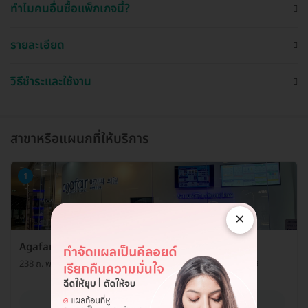
ทำไมคนอื่นซื้อแพ็กเกจนี้?
รายละเอียด
วิธีชำระและใช้งาน
สาขาหรือแผนกที่ให้บริการ
1
×
Agafar Medical Clinic สาขาสยาม
238 ถ. พระรามที่ ๑ แขวงปทุมวัน เขตปทุมวัน กรุงเทพมหานคร 10329
ดูรายละเอียด