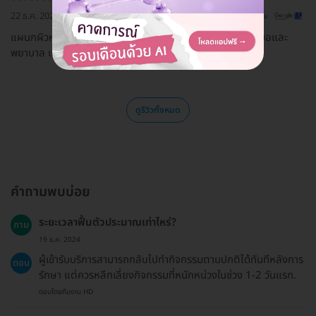
22 ธ.ค. 2022
ดูรีวิวต้นฉบับ
แผนกผิวหนัง Skin and laser center บริการดีมากค่ะ คุณหมอและ
พยาบาล แนะนำค่ะ
ดูรีวิวทั้งหมด
คำถามพบบ่อย
ระยะเวลาฟื้นตัวประมาณเท่าไหร่?
ถาม
19 ธ.ค. 2024
ผู้เข้ารับบริการสามารถกลับไปทำกิจกรรมตามปกติได้ทันทีหลังการ
ตอบ
รักษา แต่ควรหลีกเลี่ยงกิจกรรมที่หนักหน่วงในช่วง 1-2 วันแรก.
ตอบโดยทีมงาน HD