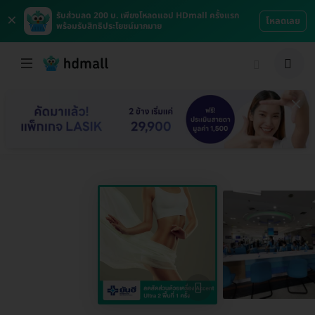
×
รับส่วนลด 200 บ. เพียงโหลดแอป HDmall ครั้งแรก
โหลดเลย
พร้อมรับสิทธิประโยชน์มากมาย