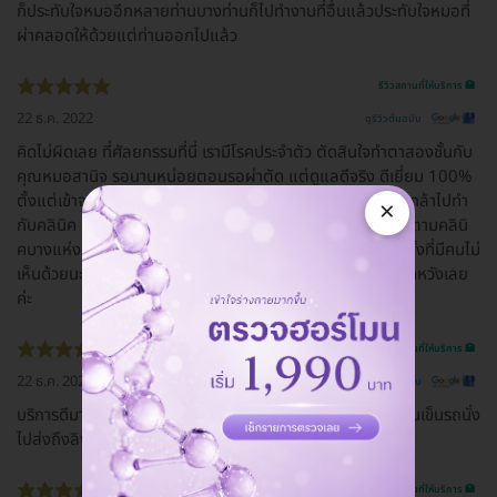
ก็ประทับใจหมออีกหลายท่านบางท่านก็ไปทำงานที่อื่นแล้วประทับใจหมอที่
ผ่าคลอดให้ด้วยแต่ท่านออกไปแล้ว
รีวิวสถานที่ให้บริการ 🏥
22 ธ.ค. 2022
ดูรีวิวต้นฉบับ
คิดไม่ผิดเลย ที่ศัลยกรรมที่นี่ เรามีโรคประจำตัว ตัดสินใจทำตาสองชั้นกับ
คุณหมอสานิจ รอนานหน่อยตอนรอผ่าตัด แต่ดูแลดีจริง ดีเยี่ยม 100%
ตั้งแต่เข้าจนออก ไม่มีเหวี่ยง วีนใส่เลย คุณภาพดีเยี่ยม ( เราไม่กล้าไปทำ
×
กับคลินิค เราไว้ใจที่นี่ เพราะแพทย์จบศัลยกรรมโดยตรง แพทย์ตามคลินิ
คบางแห่งที่มีคนแนะนำให้เราทำ จบทั่วไป เราจึงตัดสินใจทำที่นี่ ทั้งที่มีคนไม่
เห็นด้วยนะ แต่เราเชื่อใจยันฮีค่ะ ) ชอบมากๆ คิดไม่ผิด และไม่ผิดหวังเลย
ค่ะ
รีวิวสถานที่ให้บริการ 🏥
22 ธ.ค. 2022
ดูรีวิวต้นฉบับ
บริการดีมาก มีคนเดินพาไปทุกจุด มีที่นั่งรอดี มีที่ชาร์ทแบต มีคนเข็นรถนั่ง
ไปส่งถึงลิฟท์
รีวิวสถานที่ให้บริการ 🏥