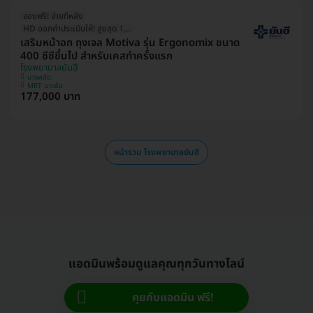
จองฟรี! จ่ายทีหลัง
HD ออกค่าประเมินให้! สูงสุด 1500 บ.
เสริมหน้าอก ถุงเจล Motiva รุ่น Ergonomix ขนาด
400 ซีซีขึ้นไป สำหรับเคสทำครั้งแรก
โรงพยาบาลยันฮี
บางพลัด
MRT บางอ้อ
177,000 บาท
หน้ารวม โรงพยาบาลยันฮี
แอดมินพร้อมดูแลคุณทุกวันทางไลน์
คุยกับแอดมิน ฟรี!