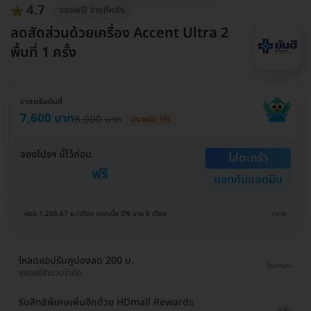
4.7
จองฟรี! จ่ายทีหลัง
ลดสัดส่วนด้วยเครื่อง Accent Ultra 2
พื้นที่ 1 ครั้ง
ราคาเริ่มต้นที่
7,600 บาท
8,000 บาท
ประหยัด 5%
จองโปรฯ นี้ไว้ก่อน
ใส่ตะกร้า
ฟรี
แชทกับแอดมิน
ผ่อน 1,266.67 บ./เดือน ดอกเบี้ย 0% นาน 6 เดือน
ขยาย
โหลดแอปรับคูปองลด 200 บ.
โหลดเลย
คูปองมีจำนวนจำกัด
รับสิทธิพิเศษเพิ่มอีกด้วย HDmall Rewards
ดูเพิ่ม