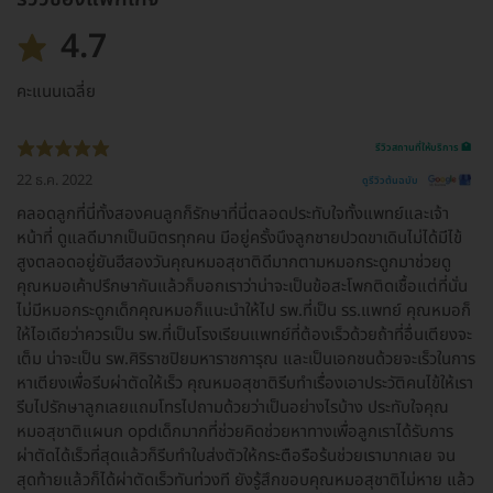
4.7
คะแนนเฉลี่ย
รีวิวสถานที่ให้บริการ 🏥
22 ธ.ค. 2022
ดูรีวิวต้นฉบับ
คลอดลูกที่นี่ทั้งสองคนลูกก็รักษาที่นี่ตลอดประทับใจทั้งแพทย์และเจ้า
หน้าที่ ดูแลดีมากเป็นมิตรทุกคน มีอยู่ครั้งนึงลูกชายปวดขาเดินไม่ได้มีไข้
สูงตลอดอยู่ยันฮีสองวันคุณหมอสุชาติดีมากตามหมอกระดูกมาช่วยดู
คุณหมอเค้าปรึกษากันแล้วก็บอกเราว่าน่าจะเป็นข้อสะโพกติดเชื้อแต่ที่นั่น
ไม่มีหมอกระดูกเด็กคุณหมอก็แนะนำให้ไป รพ.ที่เป็น รร.แพทย์ คุณหมอก็
ให้ไอเดียว่าควรเป็น รพ.ที่เป็นโรงเรียนแพทย์ที่ต้องเร็วด้วยถ้าที่อื่นเตียงจะ
เต็ม น่าจะเป็น รพ.ศิริราชปิยมหาราชการุณ และเป็นเอกชนด้วยจะเร็วในการ
หาเตียงเพื่อรีบผ่าตัดให้เร็ว คุณหมอสุชาติรีบทำเรื่องเอาประวัติคนไข้ให้เรา
รีบไปรักษาลูกเลยแถมโทรไปถามด้วยว่าเป็นอย่างไรบ้าง ประทับใจคุณ
หมอสุชาติแผนก opdเด็กมากที่ช่วยคิดช่วยหาทางเพื่อลูกเราได้รับการ
ผ่าตัดได้เร็วที่สุดแล้วก็รีบทำใบส่งตัวให้กระตือรือร้นช่วยเรามากเลย จน
สุดท้ายแล้วก็ได้ผ่าตัดเร็วทันท่วงที ยังรู้สึกขอบคุณหมอสุชาติไม่หาย แล้ว