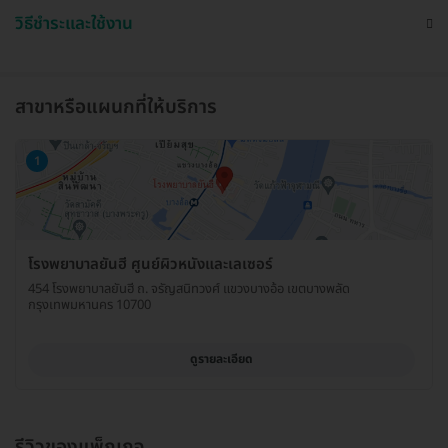
วิธีชำระและใช้งาน
สาขาหรือแผนกที่ให้บริการ
1
โรงพยาบาลยันฮี ศูนย์ผิวหนังและเลเซอร์
454 โรงพยาบาลยันฮี ถ. จรัญสนิทวงศ์ แขวงบางอ้อ เขตบางพลัด
กรุงเทพมหานคร 10700
ดูรายละเอียด
รีวิวของแพ็กเกจ