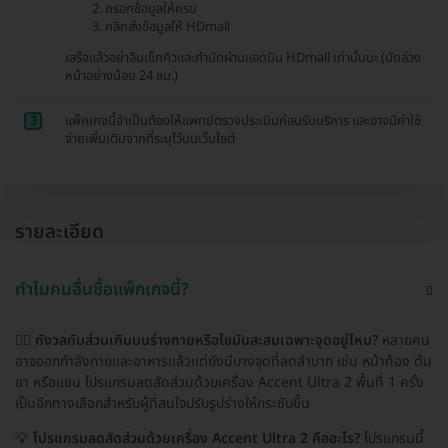
กรอกข้อมูลให้ครบ
คลิกส่งข้อมูลให้ HDmall
เสร็จแล้วอย่าลืมเช็กคิวและทำนัดผ่านแอดมิน HDmall เท่านั้นนะ (นัดล่วง
หน้าอย่างน้อย 24 ชม.)
3
แพ็กเกจนี้จำเป็นต้องให้แพทย์ตรวจประเมินก่อนรับบริการ และอาจมีค่าใช้
จ่ายเพิ่มเติมจากที่ระบุไว้บนเว็บไซต์
รายละเอียด
ทำไมคนอื่นซื้อแพ็กเกจนี้?
🙋‍♀️
กังวลกับส่วนเกินบนร่างกายหรือไขมันสะสมเฉพาะจุดอยู่ไหม?
หลายคน
อาจออกกำลังกายและอาหารแล้วแต่ยังมีบางจุดที่ลดลำบาก เช่น หน้าท้อง ต้น
ขา หรือแขน โปรแกรมลดสัดส่วนด้วยเครื่อง Accent Ultra 2 พื้นที่ 1 ครั้ง
เป็นอีกทางเลือกสำหรับผู้ที่สนใจปรับรูปร่างให้กระชับขึ้น
💡
โปรแกรมลดสัดส่วนด้วยเครื่อง Accent Ultra 2 คืออะไร?
โปรแกรมนี้