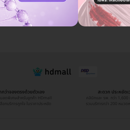
คุยกับแอดมิน ฟรี!
ูกกว่าจองตรงด้วยตัวเอง
สะดวก ประหยัดเ
วนลดพิเศษสำหรับลูกค้า HDmall
คลินิกและ รพ. กว่า 1,600 
เลือกบริการถูกใจ ในราคาประหยัด
รวมบริการกว่า 200 หมวดหมู