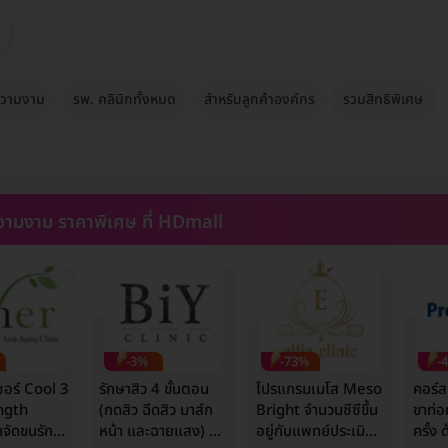
วามงาม
รพ. คลินิกทั้งหมด
สำหรับลูกค้าองค์กร
รวมสิทธิพิเศษ
ามงาม ราคาพิเศษ ที่ HDmall
-3%
-73%
-
ซอร์ Cool 3
รักษาสิว 4 ขั้นตอน
โปรแกรมเมโส Meso
คอร์ส
ngth
(กดสิว ฉีดสิว มาส์ก
Bright จำนวนซีซีขึ้น
ขาท่อ
จัดขนรักแร้
หน้า และฉายแสง) 1
อยู่กับแพทย์ประเมิน
ครั้ง 