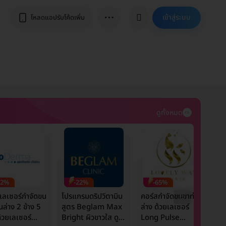
⋯
เข้าสู่ระบบ
โหลดแอปรับโค้ดเพิ่ม
ดูทั้งหมด
42%
-22%
-65%
เลเซอร์กำจัดขน
โปรแกรมดริปวิตามิน
คอร์สกำจัดขนขาท่อน
ร
นล่าง 2 ข้าง 5
สูตร Beglam Max
ล่าง ด้วยเลเซอร์
ห
ด้วยเลเซอร์
Bright ผิวขาวใส ดูมี
Long Pulse
ข