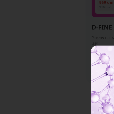
1 ปี 12 ครั
969 บาท
ท่าน)
9,900 บาท
D-FINE
ใช้บริการ D-FI
เลย!
กำลังโชว์ 0
D-FINE CLINIC