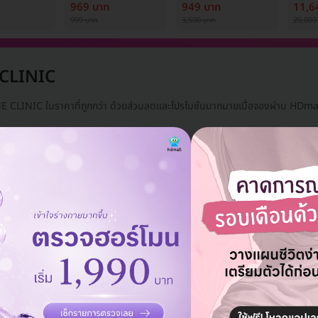
้ง (1 สิทธิ์/
ครั้ง
เพื่อปรับผิวกระจ่างใส
Medi
969 บาท
949 บาท
11,6
1 ครั้ง
999 บาท
3,500 บาท
20,000
 CLINIC
NE CLINIC ในราคาที่ถูกกว่า ด้วยส่วนลดและโปรโมชั่นมากมายเมื่อจองผ่าน HDma
 แพ็กเกจ
ลบทั้งหมด
แอดมินพร้อมดูแลคุณทุกวันทางไลน์