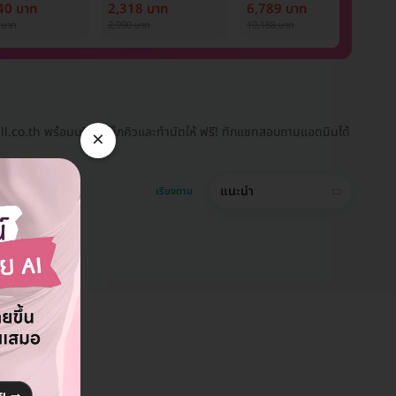
ostar Next
ออร่า
Nd:YAG 12 ครั้ง
ด
40 บาท
2,318 บาท
6,789 บาท
9
ภายใน 1 ปี สำหรับผู้
P
 บาท
2,990 บาท
19,188 บาท
1,
หญิงหรือผู้ชาย
1 
ll.co.th พร้อมบริการเช็กคิวและทำนัดให้ ฟรี! ทักแชทสอบถามแอดมินได้
×
แนะนำ
เรียงตาม