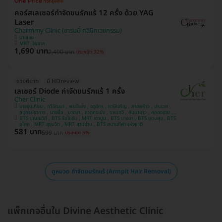
คอร์สเลเซอร์กำจัดขนรักแร้ 12 ครั้ง ด้วย YAG
Laser
Charmmy Clinic (ชาร์มมี่ คลินิกเวชกรรม)
บางเขน
MRT มัยลาภ
1,690 บาท
2,490 บาท
ประหยัด 32%
ขายดีมาก
มี HDreview
เลเซอร์ Diode กำจัดขนรักแร้ 1 ครั้ง
Cher Clinic
บางขุนเทียน , ทวีวัฒนา , พระโขนง , จตุจักร , ภาษีเจริญ , ลาดพร้าว , ประเวศ ,
สมุทรปราการ , บางซื่อ , บางนา , ลาดกระบัง , ราชเทวี , คันนายาว , คลองเตย ,
BTS ปุณณวิถี , BTS รัชโยธิน , MRT เตาปูน , BTS บางนา , BTS อุดมสุข , BTS
บางแค , ปทุมวัน
อโศก , MRT สุขุมวิท , MRT สามย่าน , BTS สนามกีฬาแห่งชาติ
581 บาท
599 บาท
ประหยัด 3%
ดูหมวด กำจัดขนรักแร้ (Armpit Hair Removal)
แพ็กเกจอื่นใน Divine Aesthetic Clinic