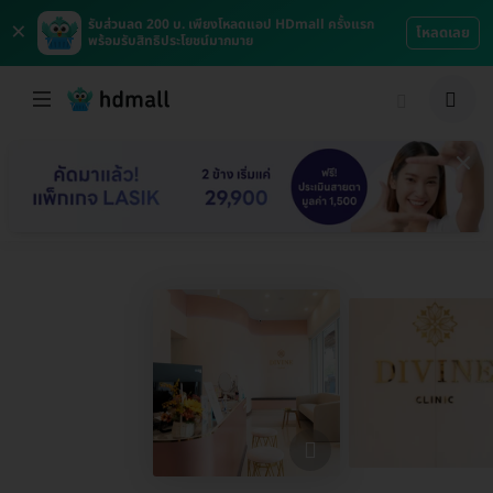
×
รับส่วนลด 200 บ. เพียงโหลดแอป HDmall ครั้งแรก
โหลดเลย
พร้อมรับสิทธิประโยชน์มากมาย