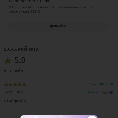
Divine Aesthetic Clinic
813 ซ. รัชดานิเวศ ถ. ประชาอุทิศ 19 แขวงสามเสนนอก เขตห้วยขวาง
กรุงเทพมหานคร 10310
ดูรายละเอียด
รีวิวของแพ็กเกจ
5.0
คะแนนเฉลี่ย
รีวิวสถานที่ให้บริการ 🏥
14 พ.ค. 2020
ดูรีวิวต้นฉบับ
คลีนิคคุณภาพ