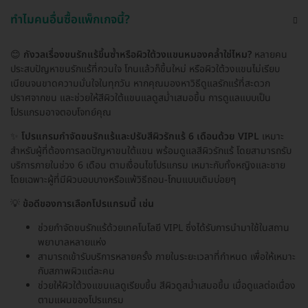
ทำไมคนอื่นซื้อแพ็กเกจนี้?
😊
กังวลเรื่องขนรักแร้ขึ้นซ้ำหรือผิวใต้วงแขนหมองคล้ำใช่ไหม?
หลายคน
ประสบปัญหาขนรักแร้ที่กวนใจ โกนแล้วก็ขึ้นใหม่ หรือผิวใต้วงแขนไม่เรียบ
เนียนจนขาดความมั่นใจในทุกวัน หากคุณมองหาวิธีดูแลรักแร้ที่สะดวก
ปราศจากขน และช่วยให้สีผิวใต้แขนแลดูสม่ำเสมอขึ้น การดูแลแบบเป็น
โปรแกรมอาจตอบโจทย์คุณ
✨
โปรแกรมกำจัดขนรักแร้และปรับสีผิวรักแร้ 6 เดือนด้วย VIPL
เหมาะ
สำหรับผู้ที่ต้องการลดปัญหาขนใต้แขน พร้อมดูแลสีผิวรักแร้ โดยสามารถรับ
บริการภายในช่วง 6 เดือน ตามเงื่อนไขโปรแกรม เหมาะกับทั้งหญิงและชาย
โดยเฉพาะผู้ที่มีผิวบอบบางหรือแพ้วิธีถอน-โกนแบบเดิมบ่อยๆ
💡
ข้อดีของการเลือกโปรแกรมนี้ เช่น
ช่วยกำจัดขนรักแร้ด้วยเทคโนโลยี VIPL ซึ่งได้รับการนำมาใช้ในสถาน
พยาบาลหลายแห่ง
สามารถเข้ารับบริการหลายครั้ง ภายในระยะเวลาที่กำหนด เพื่อให้เหมาะ
กับสภาพผิวแต่ละคน
ช่วยให้ผิวใต้วงแขนแลดูเรียบขึ้น สีผิวดูสม่ำเสมอขึ้น เมื่อดูแลต่อเนื่อง
ตามแผนของโปรแกรม