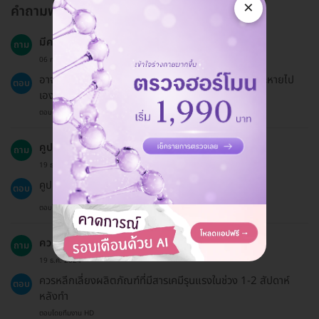
×
คำถามพบบ่อย
มีความเสี่ยงหรือผลข้างเคียงอะไรบ้าง?
ถาม
06 ก.พ. 2023
อาจมีผลข้างเคียงเช่น แดงหรือบวมบริเวณที่ทำ ซึ่งมักจะหายไป
ตอบ
เองภายใน 1-2 วัน
ตอบโดยทีมงาน HD
คูปองมีอายุเท่าไหร่?
ถาม
19 ธ.ค. 2024
คูปองจะมีอายุ 60 วันนับจากวันซื้อ
ตอบ
ตอบโดยทีมงาน HD
ควรหลีกเลี่ยงการใช้ผลิตภัณฑ์อะไรหลังการทำ?
ถาม
19 ธ.ค. 2024
ควรหลีกเลี่ยงผลิตภัณฑ์ที่มีสารเคมีรุนแรงในช่วง 1-2 สัปดาห์
ตอบ
หลังทำ
ตอบโดยทีมงาน HD