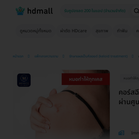
ดูหมวดหมู่ทั้งหมด
ผ่าตัด HDcare
สุขภาพ
ทำฟัน
ค
หน้าแรก
แพ็กเกจความงาม
รักษาแผลเป็นคีลอยด์ (keloid treatment)
หมอทำให้ท
คอร์สฉ
ผ่านศูน
Imma