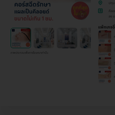
ปทุม
1
คีลอ
ลง แ
แพ็กเกจอื
ฉ
ภาพประกอบเพื่อการโฆษณาเท่านั้น
ฉ