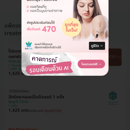
แพ็กเกจอื่นใน รักษาแผลเป็นคีลอยด์ (keloid
treatment)
โปรแกรมฉีดรักษาแผลเป็นคีลอยด์ ขนาดขึ้นอยู่กับ
แพทย์ประเมิน 1 จุด
Prim & Co. Clinic (พริมแอนด์โค คลินิกเวชกรรม)
วังทองหลาง
MRT มหาดไทย
1,425 บาท
3,000 บาท
ประหยัด 53%
มี HDreview
ฉีดรักษาแผลเป็นคีลอยด์ 1 ครั้ง
Begift Clinic
ภูเก็ต
1,425 บาท
3,000 บาท
ประหยัด 53%