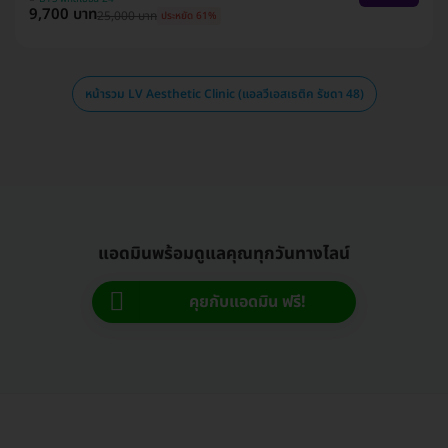
9,700 บาท
25,000 บาท
ประหยัด 61%
หน้ารวม LV Aesthetic Clinic (แอลวีเอสเธติค รัชดา 48)
แอดมินพร้อมดูแลคุณทุกวันทางไลน์
คุยกับแอดมิน ฟรี!