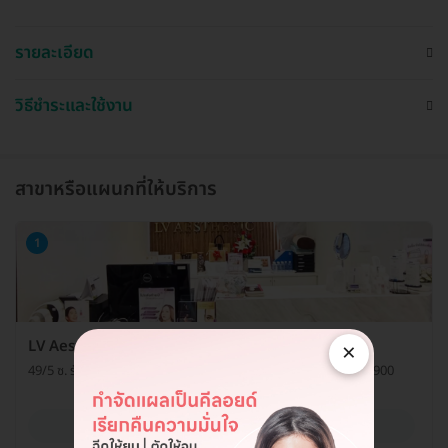
รายละเอียด
วิธีชำระและใช้งาน
สาขาหรือแผนกที่ให้บริการ
1
LV Aesthetic Clinic (แอลวีเอสเธติค รัชดา 48)
×
49/5 ซ. รัชดาภิเษก 48 แขวงลาดยาว เขตจตุจักร กรุงเทพมหานคร 10900
ดูรายละเอียด