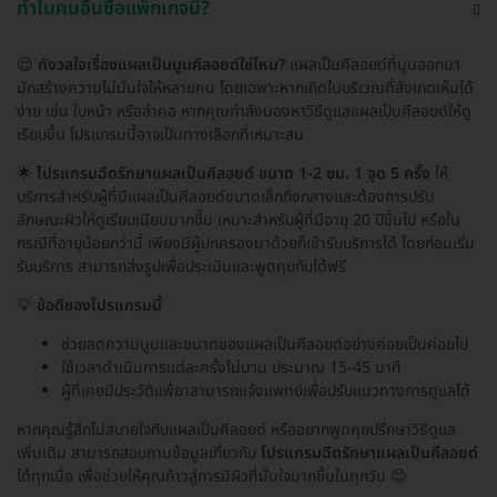
ทำไมคนอื่นซื้อแพ็กเกจนี้?
😌
กังวลใจเรื่องแผลเป็นนูนคีลอยด์ใช่ไหม?
แผลเป็นคีลอยด์ที่นูนออกมา
มักสร้างความไม่มั่นใจให้หลายคน โดยเฉพาะหากเกิดในบริเวณที่สังเกตเห็นได้
ง่าย เช่น ใบหน้า หรือลำคอ หากคุณกำลังมองหาวิธีดูแลแผลเป็นคีลอยด์ให้ดู
เรียบขึ้น โปรแกรมนี้อาจเป็นทางเลือกที่เหมาะสม
🌟
โปรแกรมฉีดรักษาแผลเป็นคีลอยด์ ขนาด 1-2 ซม. 1 จุด 5 ครั้ง
ให้
บริการสำหรับผู้ที่มีแผลเป็นคีลอยด์ขนาดเล็กถึงกลางและต้องการปรับ
ลักษณะผิวให้ดูเรียบเนียนมากขึ้น เหมาะสำหรับผู้ที่มีอายุ 20 ปีขึ้นไป หรือใน
กรณีที่อายุน้อยกว่านี้ เพียงมีผู้ปกครองมาด้วยก็เข้ารับบริการได้ โดยก่อนเริ่ม
รับบริการ สามารถส่งรูปเพื่อประเมินและพูดคุยกับได้ฟรี
💡
ข้อดีของโปรแกรมนี้
ช่วยลดความนูนและขนาดของแผลเป็นคีลอยด์อย่างค่อยเป็นค่อยไป
ใช้เวลาดำเนินการแต่ละครั้งไม่นาน ประมาณ 15-45 นาที
ผู้ที่เคยมีประวัติแพ้ยาสามารถแจ้งแพทย์เพื่อปรับแนวทางการดูแลได้
หากคุณรู้สึกไม่สบายใจกับแผลเป็นคีลอยด์ หรืออยากพูดคุยปรึกษาวิธีดูแล
เพิ่มเติม สามารถสอบถามข้อมูลเกี่ยวกับ
โปรแกรมฉีดรักษาแผลเป็นคีลอยด์
ได้ทุกเมื่อ เพื่อช่วยให้คุณก้าวสู่การมีผิวที่มั่นใจมากขึ้นในทุกวัน 😊