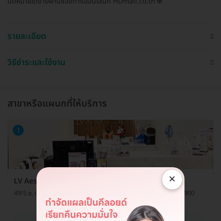
นัดหมายได้ง่ายผ่านช่องทางออนไลน์ที่ HDmall.co.th 🌐
รายละเอียด
วิธีชำระและใช้งาน
สาขาหรือแผนกที่ให้บริการ
1
×
LV Aesthetic Clinic (แอลวีเอสเธติค รัชดา 48)
49/5 ซ. รัชดาภิเษก 48 แขวงลาดยาว เขตจตุจักร กรุงเทพมหานคร 10900
ดูรายละเอียด