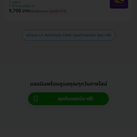
จตุจักร
BTS พหลโยธิน 24
9,700 บาท
25,000 บาท
ประหยัด 61%
หน้ารวม LV Aesthetic Clinic (แอลวีเอสเธติค รัชดา 48)
แอดมินพร้อมดูแลคุณทุกวันทางไลน์
คุยกับแอดมิน ฟรี!