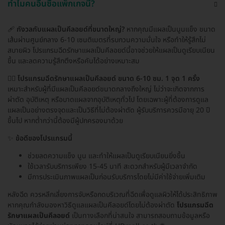
ทำไมคนอื่นซื้อแพ็กเกจนี้?
🩹
กังวลกับแผลเป็นคีลอยด์ที่ขนาดใหญ่?
หากคุณมีแผลเป็นนูนแข็ง ขนาด
เส้นผ่านศูนย์กลาง 6-10 เซนติเมตรที่รบกวนความมั่นใจ หรือทำให้รู้สึกไม่
สบายผิว โปรแกรมฉีดรักษาแผลเป็นคีลอยด์นี้อาจช่วยให้แผลเป็นดูเรียบเนียน
ขึ้น และลดความรู้สึกตึงหรือคันได้อย่างเหมาะสม
👨‍⚕️
โปรแกรมฉีดรักษาแผลเป็นคีลอยด์ ขนาด 6-10 ซม. 1 จุด 1 ครั้ง
เหมาะสำหรับผู้ที่มีแผลเป็นคีลอยด์ขนาดกลางถึงใหญ่ ไม่ว่าจะเกิดจากการ
ผ่าตัด อุบัติเหตุ หรือบาดแผลจากอุบัติเหตุทั่วไป โดยเฉพาะผู้ที่ต้องการดูแล
แผลเป็นอย่างตรงจุดและเป็นวิธีที่ไม่ต้องผ่าตัด ผู้รับบริการควรมีอายุ 20 ปี
ขึ้นไป หากต่ำกว่านี้ต้องมีผู้ปกครองมาด้วย
✨
ข้อดีของโปรแกรมนี้
ช่วยลดความแข็ง นูน และทำให้แผลเป็นดูเรียบเนียนยิ่งขึ้น
ใช้เวลารับบริการเพียง 15-45 นาที สะดวกสำหรับผู้มีเวลาจำกัด
มีการประเมินภาพแผลเป็นก่อนรับบริการโดยไม่มีค่าใช้จ่ายเพิ่มเติม
หลังฉีด ควรหลีกเลี่ยงการจับหรือกดบริเวณที่ฉีดเพื่อดูแลผิวให้ได้ประสิทธิภาพ
หากคุณกำลังมองหาวิธีดูแลแผลเป็นคีลอยด์โดยไม่ต้องผ่าตัด
โปรแกรมฉีด
รักษาแผลเป็นคีลอยด์
เป็นทางเลือกที่น่าสนใจ สามารถสอบถามข้อมูลหรือ