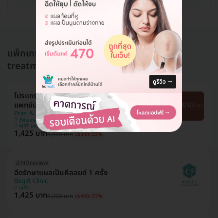
แพ็กเกจอื่นใน รักษาแผลเป็นคีลอยด์ (keloid
treatment)
โปรแกรมฉีดรักษาแผลเป็นคีลอยด์ ขนาดขึ้นอยู่กับ
แพทย์ประเมิน 1 จุด
Prim & Co. Clinic (พริมแอนด์โค คลินิกเวชกรรม)
วังทองหลาง
MRT มหาดไทย
1,425 บาท
3,000 บาท
ประหยัด 53%
มี HDreview
ฉีดรักษาแผลเป็นคีลอยด์ 1 ครั้ง
Begift Clinic
ภูเก็ต
1,425 บาท
3,000 บาท
ประหยัด 53%