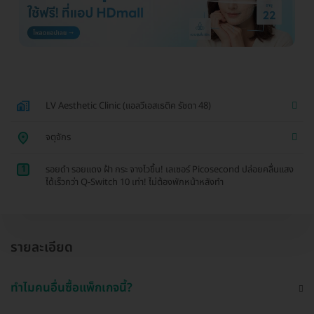
LV Aesthetic Clinic (แอลวีเอสเธติค รัชดา 48)
จตุจักร
1
รอยดำ รอยแดง ฝ้า กระ จางไวขึ้น! เลเซอร์ Picosecond ปล่อยคลื่นแสง
ได้เร็วกว่า Q-Switch 10 เท่า! ไม่ต้องพักหน้าหลังทำ
รายละเอียด
ทำไมคนอื่นซื้อแพ็กเกจนี้?