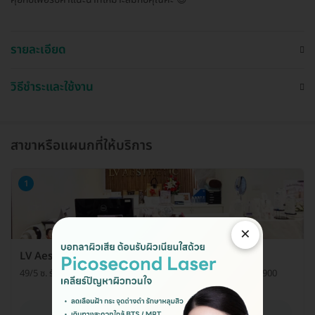
รายละเอียด
วิธีชำระและใช้งาน
สาขาหรือแผนกที่ให้บริการ
1
×
LV Aesthetic Clinic (แอลวีเอสเธติค รัชดา 48)
49/5 ซ. รัชดาภิเษก 48 แขวงลาดยาว เขตจตุจักร กรุงเทพมหานคร 10900
ดูรายละเอียด