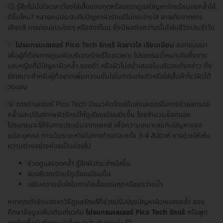
🤔 รู้สึกไม่มั่นใจเวลาต้องใส่เสื้อแขนกุดหรืออยากดูแลปัญหารักแร้หมองคล้ำให้
ดีขึ้นไหม? หลายคนประสบกับปัญหาผิวรักแร้ไม่กระจ่างใส อาจเกิดจากการ
เสียดสี การถอนขนบ่อยๆ หรือฮอร์โมน ซึ่งมีผลต่อความมั่นใจในชีวิตประจำวัน
✨
โปรแกรมเลเซอร์ Pico Tech รักแร้ ผิวขาวใส เรียบเนียน
ออกแบบมา
เพื่อผู้ที่ต้องการดูแลผิวบริเวณรักแร้โดยเฉพาะ โปรแกรมนี้เหมาะกับทั้งชาย
และหญิงที่มีปัญหาผิวคล้ำ รอยดำ หรือผิวไม่สม่ำเสมอในบริเวณดังกล่าว ทั้ง
ยังเหมาะสำหรับผู้ที่อยากเพิ่มความมั่นใจในการแต่งตัวหรือใส่เสื้อผ้าโชว์ผิวใต้
วงแขน
💡 การทำเลเซอร์ Pico Tech มีแนวคิดโดยใช้แสงเลเซอร์ในการช่วยลดรอย
คล้ำและปรับสภาพผิวรักแร้ให้ดูเรียบเนียนยิ่งขึ้น โดยจำนวนช็อตของ
โปรแกรมจะได้รับการประเมินจากแพทย์ เพื่อความเหมาะสมกับปัญหาของ
แต่ละบุคคล การเว้นระยะห่างในการทำแต่ละครั้ง 3-4 สัปดาห์ อาจช่วยให้เห็น
ความต่างอย่างค่อยเป็นค่อยไป
ช่วยดูแลรอยคล้ำ รู้สึกผิวกระจ่างใสขึ้น
ผิวบริเวณรักแร้ดูเรียบเนียนขึ้น
เสริมความมั่นใจในการใส่เสื้อแขนกุดหรือชุดว่ายน้ำ
หากคุณกำลังมองหาวิธีดูแลรักแร้ที่ช่วยปรับปรุงปัญหาผิวหมองคล้ำ ลอง
ศึกษาข้อมูลเพิ่มเติมเกี่ยวกับ
โปรแกรมเลเซอร์ Pico Tech รักแร้
หรือพูด
คุยกับเพื่อรับคำแนะนำที่เหมาะสมกับคุณค่ะ 😊