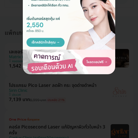
แพ็กเกจอื่นใน โปรแกรมทำ Pico Laser
เลเซอร์ Picosecond ปรับผิวหน้าขาวใส
Matrix Clinic
คลองเตย
1,542 บาท
2,000 บาท
ประหยัด 23%
โปรแกรม Pico Laser ลดฝ้า กระ จุดด่างดำหน้า
Sirin Clinic
ประเวศ
7,139 บาท
8,999 บาท
ประหยัด 21%
คอร์ส Picosecond Laser แก้ปัญหาผิวทั่วใบหน้า 3
ครั้ง
Garitar Clinic (การิตาคลินิกเวชกรรม)