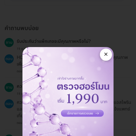
คำถามพบบ่อย
รับประกันว่าแพ็กเกจจะมีคุณภาพหรือไม่?
ถาม
19 ธ.ค. 2024
×
HDmall มีมาตรฐานในการคัดเลือกคลินิกและแพทย์ที่มีคุณภาพ
ตอบ
เพื่อให้ลูกค้าได้รับบริการที่ดีที่สุด.
ตอบโดยทีมงาน HD
ควรเตรียมตัวอย่างไรก่อนทำการฉีด?
ถาม
19 ธ.ค. 2024
ควรงดการใช้ยาหรือผลิตภัณฑ์เสริมอาหารบางชนิด เช่น แอสไพริน
ตอบ
และวิตามินอี อย่างน้อย 1 สัปดาห์ก่อนการฉีด และควรแจ้งแพทย์
เกี่ยวกับโรคประจำตัวหรือยาที่ใช้.
ตอบโดยทีมงาน HD