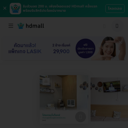
×
รับส่วนลด 200 บ. เพียงโหลดแอป HDmall ครั้งแรก
โหลดเลย
พร้อมรับสิทธิประโยชน์มากมาย