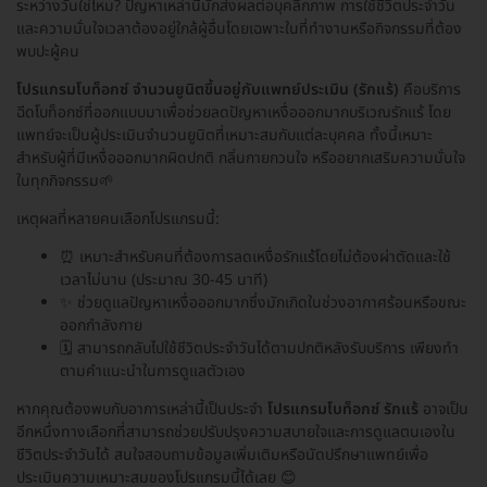
ระหว่างวันใช่ไหม? ปัญหาเหล่านี้มักส่งผลต่อบุคลิกภาพ การใช้ชีวิตประจำวัน
และความมั่นใจเวลาต้องอยู่ใกล้ผู้อื่นโดยเฉพาะในที่ทำงานหรือกิจกรรมที่ต้อง
พบปะผู้คน
โปรแกรมโบท็อกซ์ จำนวนยูนิตขึ้นอยู่กับแพทย์ประเมิน (รักแร้)
คือบริการ
ฉีดโบท็อกซ์ที่ออกแบบมาเพื่อช่วยลดปัญหาเหงื่อออกมากบริเวณรักแร้ โดย
แพทย์จะเป็นผู้ประเมินจำนวนยูนิตที่เหมาะสมกับแต่ละบุคคล ทั้งนี้เหมาะ
สำหรับผู้ที่มีเหงื่อออกมากผิดปกติ กลิ่นกายกวนใจ หรืออยากเสริมความมั่นใจ
ในทุกกิจกรรม🌱
เหตุผลที่หลายคนเลือกโปรแกรมนี้:
⏰ เหมาะสำหรับคนที่ต้องการลดเหงื่อรักแร้โดยไม่ต้องผ่าตัดและใช้
เวลาไม่นาน (ประมาณ 30-45 นาที)
✨ ช่วยดูแลปัญหาเหงื่อออกมากซึ่งมักเกิดในช่วงอากาศร้อนหรือขณะ
ออกกำลังกาย
🗓 สามารถกลับไปใช้ชีวิตประจำวันได้ตามปกติหลังรับบริการ เพียงทำ
ตามคำแนะนำในการดูแลตัวเอง
หากคุณต้องพบกับอาการเหล่านี้เป็นประจำ
โปรแกรมโบท็อกซ์ รักแร้
อาจเป็น
อีกหนึ่งทางเลือกที่สามารถช่วยปรับปรุงความสบายใจและการดูแลตนเองใน
ชีวิตประจำวันได้ สนใจสอบถามข้อมูลเพิ่มเติมหรือนัดปรึกษาแพทย์เพื่อ
ประเมินความเหมาะสมของโปรแกรมนี้ได้เลย 😊