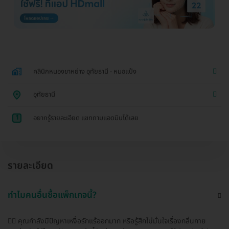
คลินิกหนองขาหย่าง อุทัยธานี - หมอแป้ง
อุทัยธานี
1
อยากรู้รายละเอียด แชทถามแอดมินได้เลย
รายละเอียด
ทำไมคนอื่นซื้อแพ็กเกจนี้?
🙋‍♀️ คุณกำลังมีปัญหาเหงื่อรักแร้ออกมาก หรือรู้สึกไม่มั่นใจเรื่องกลิ่นกาย