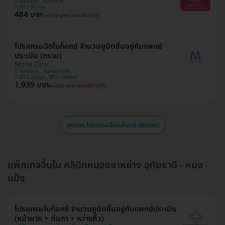
คลองเตย , สวนหลวง
BTS อ่อนนุช
484 บาท
1,000 บาท
ประหยัด 52%
โปรแกรมฉีดโบท็อกซ์ จำนวนยูนิตขึ้นอยู่กับแพทย์
ประเมิน (กราม)
Mona Clinic
คลองเตย , สมุทรปราการ
BTS อ่อนนุช , BTS แพรกษา
1,939 บาท
4,000 บาท
ประหยัด 52%
ดูหมวด โปรแกรมฉีดโบท็อกซ์ (Botox)
แพ็กเกจอื่นใน คลินิกหนองขาหย่าง อุทัยธานี - หมอ
แป้ง
โปรแกรมโบท็อกซ์ จำนวนยูนิตขึ้นอยู่กับแพทย์ประเมิน
(หน้าผาก + ตีนกา + หว่างคิ้ว)