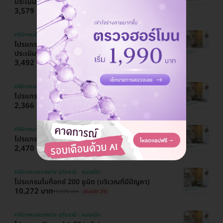
ประเมิน (รักแร้)
3,579 บาท
3,690 บาท
ประหยัด 3%
คลินิกหนองขาหย่าง อุทัยธานี - หมอแป้ง
โปรแกรมโบท็อกซ์ จำนวนยูนิตขึ้นอยู่กับแพทย์
ประเมิน (หน้าผาก + ตีนกา + หว่างคิ้ว)
3,492 บาท
3,600 บาท
ประหยัด 3%
คลินิกหนองขาหย่าง อุทัยธานี - หมอแป้ง
โปรแกรมเมโสแฟตหน้า 1 ขวด 8 ซีซี
2,366 บาท
2,490 บาท
ประหยัด 5%
คลินิกหนองขาหย่าง อุทัยธานี - หมอแป้ง
โปรแกรมเมโสหน้า 5 ซีซี รักษาฝ้า 2 ครั้ง
2,470 บาท
2,600 บาท
ประหยัด 5%
คลินิกหนองขาหย่าง อุทัยธานี - หมอแป้ง
โปรแกรมโบท็อกซ์ 200 ยูนิต (บริเวณที่มีปัญหา)
10,272 บาท
10,590 บาท
ประหยัด 3%
คลินิกหนองขาหย่าง อุทัยธานี - หมอแป้ง