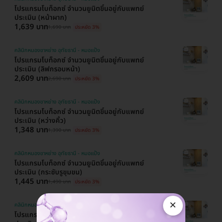
โปรแกรมโบท็อกซ์ จำนวนยูนิตขึ้นอยู่กับแพทย์
ประเมิน (หน้าผาก)
1,639 บาท
1,690 บาท
ประหยัด 3%
คลินิกหนองขาหย่าง อุทัยธานี - หมอแป้ง
โปรแกรมโบท็อกซ์ จำนวนยูนิตขึ้นอยู่กับแพทย์
ประเมิน (ลิฟกรอบหน้า)
2,609 บาท
2,690 บาท
ประหยัด 3%
คลินิกหนองขาหย่าง อุทัยธานี - หมอแป้ง
โปรแกรมโบท็อกซ์ จำนวนยูนิตขึ้นอยู่กับแพทย์
ประเมิน (หว่างคิ้ว)
1,348 บาท
1,390 บาท
ประหยัด 3%
คลินิกหนองขาหย่าง อุทัยธานี - หมอแป้ง
โปรแกรมโบท็อกซ์ จำนวนยูนิตขึ้นอยู่กับแพทย์
ประเมิน (กระชับรูขุมขน)
1,445 บาท
1,490 บาท
ประหยัด 3%
×
คลินิกหนองขาหย่าง อุทัยธานี - หมอแป้ง
โปรแกรมโบท็อกซ์ จำนวนยูนิตขึ้นอยู่กับแพทย์