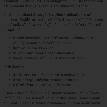
กรามบ่อยไหม?
หลายคนอาจประสบกับปัญหากรามใหญ่ หรือรู้สึกว่ากล้ามเนื้อ
กรามเด่นเกินไป ซึ่งส่งผลต่อบุคลิกและความมั่นใจในชีวิตประจำวัน
✨
โปรแกรมโบท็อกซ์ จำนวนยูนิตขึ้นอยู่กับแพทย์ประเมิน (กราม)
ออกแบบมาเพื่อผู้ที่ต้องการปรับรูปหน้าให้เรียวขึ้น เหมาะสำหรับผู้ที่มีกรามเด่น
จากกล้ามเนื้อ หรือเคี้ยวอาหารแล้วรู้สึกเมื่อย ขณะเดียวกันยังช่วยให้โครงหน้า
ดูละมุนมากขึ้น
การฉีดโบท็อกซ์ในโปรแกรมนี้ จะได้รับการประเมินโดยแพทย์ เพื่อ
กำหนดยูนิตที่เหมาะกับโครงหน้าของแต่ละคน
ใช้เวลาทำประมาณ 30-45 นาที
สามารถนัดหมายล่วงหน้าเพื่อความสะดวกสบาย
หลังทำมีย้ำผลฟรี 1 ครั้งใน 21 วัน เพื่อความประทับใจ
💡
ประโยชน์หลัก
ช่วยผ่อนคลายกล้ามเนื้อกราม ลดความแข็งของใบหน้า
อาจช่วยปรับรูปหน้าให้ดูเรียวลง และดูสมส่วนมากขึ้น
ไม่ต้องพักฟื้นนาน เหมาะกับคนที่มีเวลาจำกัด
โปรแกรมนี้เหมาะกับทั้งผู้หญิงและผู้ชายที่อยากเปลี่ยนมุมมองใหม่ให้กับตัว
เองโดยไม่ต้องเปลี่ยนแปลงครั้งใหญ่ สนใจเรียนรู้เพิ่มเติมหรือมีคำถามเกี่ยว
กับโปรแกรมโบท็อกซ์ สามารถสอบถามข้อมูลเพิ่มเติมได้ทุกเมื่อ เพื่อวางแผน