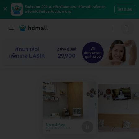
×
รับส่วนลด 200 บ. เพียงโหลดแอป HDmall ครั้งแรก
โหลดเลย
พร้อมรับสิทธิประโยชน์มากมาย