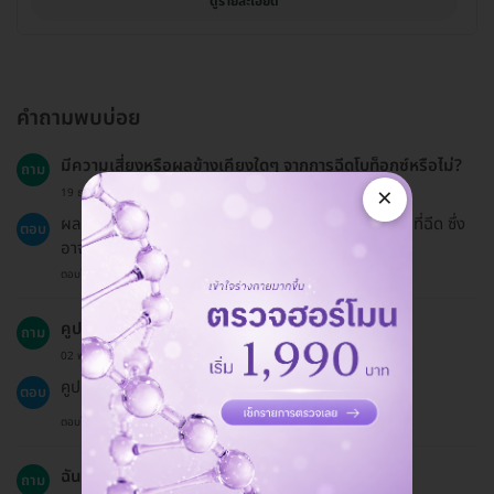
ดูรายละเอียด
คำถามพบบ่อย
มีความเสี่ยงหรือผลข้างเคียงใดๆ จากการฉีดโบท็อกซ์หรือไม่?
ถาม
×
19 ธ.ค. 2024
ผลข้างเคียงที่พบบ่อยคืออาการบวม แดง หรือช้ำบริเวณที่ฉีด ซึ่ง
ตอบ
อาจเกิดขึ้นได้ในช่วง 1-2 วันแรก.
ตอบโดยทีมงาน HD
คูปองมีอายุใช้งานนานเท่าไหร่?
ถาม
02 พ.ย. 2024
คูปองสำหรับบริการมีอายุ 60 วันนับจากวันที่ซื้อ.
ตอบ
ตอบโดยทีมงาน HD
ฉันสามารถชำระเงินด้วยวิธีใดบ้าง?
ถาม