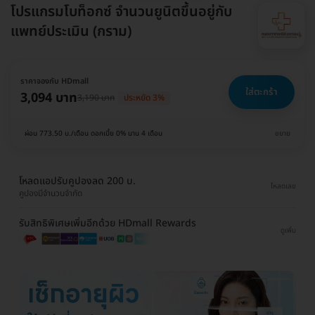
โปรแกรมโบท็อกซ์ จำนวนยูนิตขึ้นอยู่กับ
แพทย์ประเมิน (กราม)
ราคาจองกับ HDmall
ใส่ตะกร้า
3,094 บาท
3,190 บาท
ประหยัด 3%
ผ่อน 773.50 บ./เดือน ดอกเบี้ย 0% นาน 4 เดือน
ขยาย
โหลดแอปรับคูปองลด 200 บ.
โหลดเลย
คูปองมีจำนวนจำกัด
รับสิทธิพิเศษเพิ่มอีกด้วย HDmall Rewards
ดูเพิ่ม