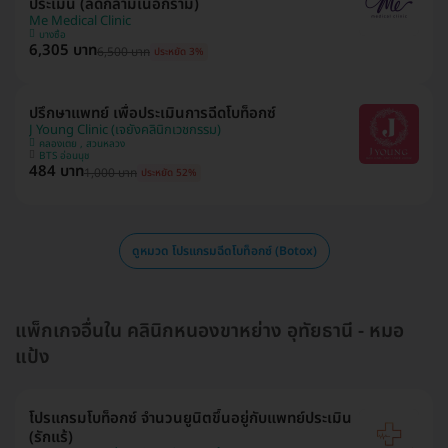
ประเมิน (ลดกล้ามเนื้อกราม)
Me Medical Clinic
บางซื่อ
6,305 บาท
6,500 บาท
ประหยัด 3%
ปรึกษาแพทย์ เพื่อประเมินการฉีดโบท็อกซ์
J Young Clinic (เจยังคลินิกเวชกรรม)
คลองเตย , สวนหลวง
BTS อ่อนนุช
484 บาท
1,000 บาท
ประหยัด 52%
ดูหมวด โปรแกรมฉีดโบท็อกซ์ (Botox)
แพ็กเกจอื่นใน คลินิกหนองขาหย่าง อุทัยธานี - หมอ
แป้ง
โปรแกรมโบท็อกซ์ จำนวนยูนิตขึ้นอยู่กับแพทย์ประเมิน
(รักแร้)