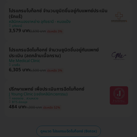
โปรแกรมโบท็อกซ์ จำนวนยูนิตขึ้นอยู่กับแพทย์ประเมิน
(รักแร้)
คลินิกหนองขาหย่าง อุทัยธานี - หมอแป้ง
อุทัยธานี
3,579 บาท
3,690 บาท
ประหยัด 3%
โปรแกรมฉีดโบท็อกซ์ จำนวนยูนิตขึ้นอยู่กับแพทย์
ประเมิน (ลดกล้ามเนื้อกราม)
Me Medical Clinic
บางซื่อ
6,305 บาท
6,500 บาท
ประหยัด 3%
ปรึกษาแพทย์ เพื่อประเมินการฉีดโบท็อกซ์
J Young Clinic (เจยังคลินิกเวชกรรม)
คลองเตย , สวนหลวง
BTS อ่อนนุช
484 บาท
1,000 บาท
ประหยัด 52%
ดูหมวด โปรแกรมฉีดโบท็อกซ์ (Botox)