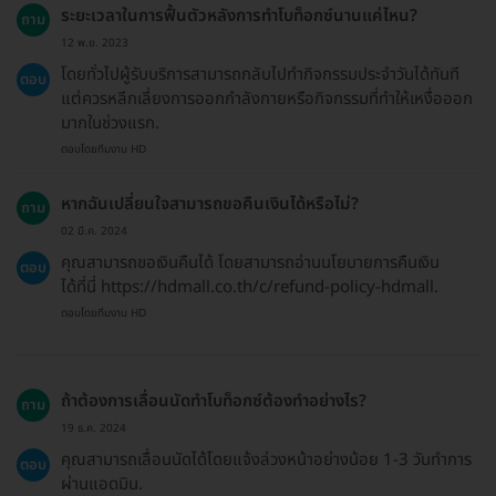
ระยะเวลาในการฟื้นตัวหลังการทำโบท็อกซ์นานแค่ไหน?
ถาม
12 พ.ย. 2023
โดยทั่วไปผู้รับบริการสามารถกลับไปทำกิจกรรมประจำวันได้ทันที
ตอบ
แต่ควรหลีกเลี่ยงการออกกำลังกายหรือกิจกรรมที่ทำให้เหงื่อออก
มากในช่วงแรก.
ตอบโดยทีมงาน HD
หากฉันเปลี่ยนใจสามารถขอคืนเงินได้หรือไม่?
ถาม
02 มี.ค. 2024
คุณสามารถขอเงินคืนได้ โดยสามารถอ่านนโยบายการคืนเงิน
ตอบ
ได้ที่นี่ https://hdmall.co.th/c/refund-policy-hdmall.
ตอบโดยทีมงาน HD
ถ้าต้องการเลื่อนนัดทำโบท็อกซ์ต้องทำอย่างไร?
ถาม
19 ธ.ค. 2024
คุณสามารถเลื่อนนัดได้โดยแจ้งล่วงหน้าอย่างน้อย 1-3 วันทำการ
ตอบ
ผ่านแอดมิน.