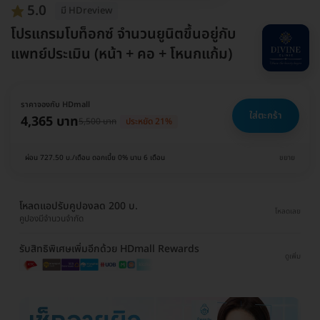
5.0
มี HDreview
โปรแกรมโบท็อกซ์ จำนวนยูนิตขึ้นอยู่กับ
แพทย์ประเมิน (หน้า + คอ + โหนกแก้ม)
ราคาจองกับ HDmall
ใส่ตะกร้า
4,365 บาท
5,500 บาท
ประหยัด 21%
ผ่อน 727.50 บ./เดือน ดอกเบี้ย 0% นาน 6 เดือน
ขยาย
โหลดแอปรับคูปองลด 200 บ.
โหลดเลย
คูปองมีจำนวนจำกัด
รับสิทธิพิเศษเพิ่มอีกด้วย HDmall Rewards
ดูเพิ่ม