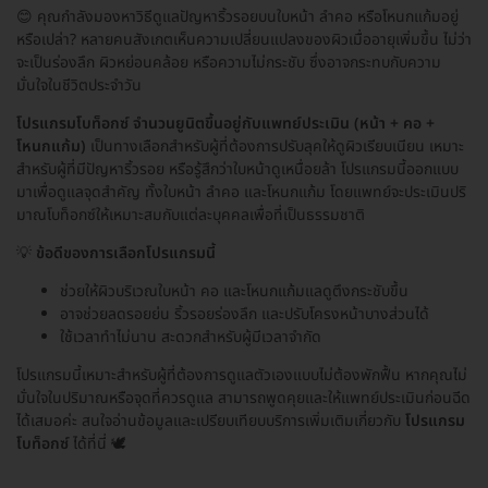
😊 คุณกำลังมองหาวิธีดูแลปัญหาริ้วรอยบนใบหน้า ลำคอ หรือโหนกแก้มอยู่
หรือเปล่า? หลายคนสังเกตเห็นความเปลี่ยนแปลงของผิวเมื่ออายุเพิ่มขึ้น ไม่ว่า
จะเป็นร่องลึก ผิวหย่อนคล้อย หรือความไม่กระชับ ซึ่งอาจกระทบกับความ
มั่นใจในชีวิตประจำวัน
โปรแกรมโบท็อกซ์ จำนวนยูนิตขึ้นอยู่กับแพทย์ประเมิน (หน้า + คอ +
โหนกแก้ม)
เป็นทางเลือกสำหรับผู้ที่ต้องการปรับลุคให้ดูผิวเรียบเนียน เหมาะ
สำหรับผู้ที่มีปัญหาริ้วรอย หรือรู้สึกว่าใบหน้าดูเหนื่อยล้า โปรแกรมนี้ออกแบบ
มาเพื่อดูแลจุดสำคัญ ทั้งใบหน้า ลำคอ และโหนกแก้ม โดยแพทย์จะประเมินปริ
มาณโบท็อกซ์ให้เหมาะสมกับแต่ละบุคคลเพื่อที่เป็นธรรมชาติ
💡
ข้อดีของการเลือกโปรแกรมนี้
ช่วยให้ผิวบริเวณใบหน้า คอ และโหนกแก้มแลดูตึงกระชับขึ้น
อาจช่วยลดรอยย่น ริ้วรอยร่องลึก และปรับโครงหน้าบางส่วนได้
ใช้เวลาทำไม่นาน สะดวกสำหรับผู้มีเวลาจำกัด
โปรแกรมนี้เหมาะสำหรับผู้ที่ต้องการดูแลตัวเองแบบไม่ต้องพักฟื้น หากคุณไม่
มั่นใจในปริมาณหรือจุดที่ควรดูแล สามารถพูดคุยและให้แพทย์ประเมินก่อนฉีด
ได้เสมอค่ะ สนใจอ่านข้อมูลและเปรียบเทียบบริการเพิ่มเติมเกี่ยวกับ
โปรแกรม
โบท็อกซ์
ได้ที่นี่ 🕊