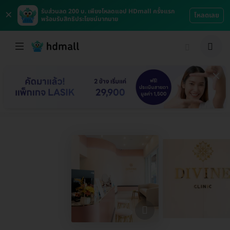
×
รับส่วนลด 200 บ. เพียงโหลดแอป HDmall ครั้งแรก
โหลดเลย
พร้อมรับสิทธิประโยชน์มากมาย