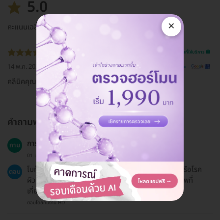
5.0
×
คะแนนเฉลี่ย
รีวิวสถานที่ให้บริการ 🏥
14 พ.ค. 2020
ดูรีวิวต้นฉบับ
คลีนิคคุณภาพ
คำถามพบบ่อย
การฉีดโบท็อกซ์มีผลกระทบกับสภาพผิวหรือไม่?
ถาม
01 เม.ย. 2023
โบท็อกซ์เหมาะสำหรับการใช้งานบนผิวหนังที่ไม่มีปัญหาหรือโรค
ตอบ
ผิวหนังที่รุนแรง แต่ควรปรึกษาแพทย์หากมีปัญหาสุขภาพที่
เกี่ยวข้อง.
ตอบโดยทีมงาน HD