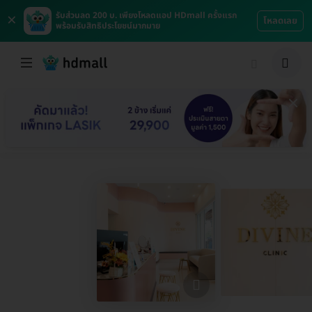
×
รับส่วนลด 200 บ. เพียงโหลดแอป HDmall ครั้งแรก
โหลดเลย
พร้อมรับสิทธิประโยชน์มากมาย