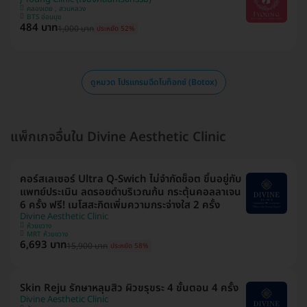
คลองเตย , สวนหลวง
BTS อ่อนนุช
484 บาท
1,000 บาท
ประหยัด 52%
ดูหมวด โปรแกรมฉีดโบท็อกซ์ (Botox)
แพ็กเกจอื่นใน Divine Aesthetic Clinic
คอร์สเลเซอร์ Ultra Q-Swich ไม่จำกัดช็อต ขึ้นอยู่กับ
แพทย์ประเมิน ลดรอยดำบริเวณก้น กระตุ้นคอลลาเจน
6 ครั้ง ฟรี! เมโสสะกิดเพิ่มความกระจ่างใส 2 ครั้ง
Divine Aesthetic Clinic
ห้วยขวาง
MRT ห้วยขวาง
6,693 บาท
15,900 บาท
ประหยัด 58%
Skin Reju รักษาหลุมสิว ผิวขรุขระ 4 ขั้นตอน 4 ครั้ง
Divine Aesthetic Clinic