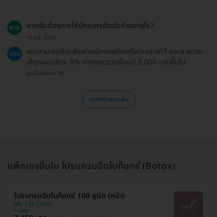
หากฉันต้องการใช้บัตรเครดิตฉันทำอย่างไร?
ถาม
19 ธ.ค. 2024
คุณสามารถชำระเงินผ่านบัตรเครดิตหรือโอนจ่ายได้ และสามารถ
ตอบ
เลือกผ่อนชำระ 0% หากยอดรวมตั้งแต่ 3,000 บาทขึ้นไป.
ตอบโดยทีมงาน HD
แสดงคำถามเพิ่ม
แพ็กเกจอื่นใน โปรแกรมฉีดโบท็อกซ์ (Botox)
โปรแกรมฉีดโบท็อกซ์ 100 ยูนิต (หน้า)
My Life Clinic
ดุสิต