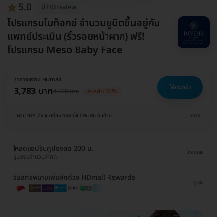
5.0
มี HDreview
โปรแกรมโบท็อกซ์ จำนวนยูนิตขึ้นอยู่กับ
แพทย์ประเมิน (ริ้วรอยหน้าผาก) ฟรี!
โปรแกรม Meso Baby Face
ราคาจองกับ HDmall
ใส่ตะกร้า
3,783 บาท
4,500 บาท
ประหยัด 16%
ผ่อน 945.75 บ./เดือน ดอกเบี้ย 0% นาน 4 เดือน
ขยาย
โหลดแอปรับคูปองลด 200 บ.
โหลดเลย
คูปองมีจำนวนจำกัด
รับสิทธิพิเศษเพิ่มอีกด้วย HDmall Rewards
ดูเพิ่ม