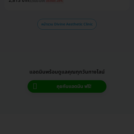
2,813 บาท
3,900 บาท
ประหยัด 28%
หน้ารวม Divine Aesthetic Clinic
แอดมินพร้อมดูแลคุณทุกวันทางไลน์
คุยกับแอดมิน ฟรี!