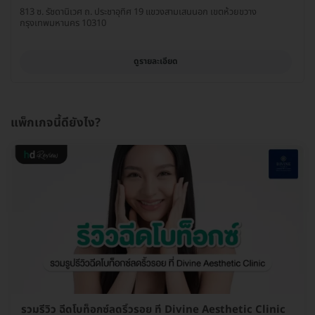
813 ซ. รัชดานิเวศ ถ. ประชาอุทิศ 19 แขวงสามเสนนอก เขตห้วยขวาง
กรุงเทพมหานคร 10310
ดูรายละเอียด
แพ็กเกจนี้ดียังไง?
รวมรีวิว ฉีดโบท็อกซ์ลดริ้วรอย ที่ Divine Aesthetic Clinic