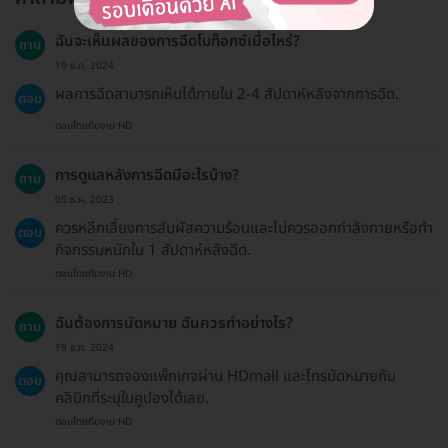
ฉันจะเห็นผลของการฉีดโบท็อกซ์เมื่อไหร่?
ถาม
19 ธ.ค. 2024
ผลการฉีดสามารถเห็นได้ภายใน 2-4 สัปดาห์หลังจากการฉีด.
ตอบ
ตอบโดยทีมงาน HD
การดูแลหลังการฉีดมีอะไรบ้าง?
ถาม
05 ธ.ค. 2023
ควรหลีกเลี่ยงการสัมผัสความร้อนและไม่ควรออกกำลังกายหรือทำ
ตอบ
กิจกรรมหนักใน 1 สัปดาห์หลังฉีด.
ตอบโดยทีมงาน HD
ฉันต้องการนัดหมาย ฉันควรทำอย่างไร?
ถาม
19 ธ.ค. 2024
คุณสามารถจองแพ็กเกจผ่าน HDmall และโทรนัดหมายกับ
ตอบ
คลินิกที่ระบุในคูปองได้เลย.
ตอบโดยทีมงาน HD