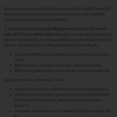
😊 หากริ้วรอยบนหน้าผากเริ่มทำให้คุณขาดความมั่นใจ หรือรู้สึกว่าผิวหน้าไม่
สดใสเหมือนเดิม โปรแกรมเสริมนี้อาจเป็นทางเลือกที่น่าสนใจ สำหรับผู้ที่
ต้องการดูแลตนเองและเหมาะสมกับไลฟ์สไตล์
💉
โปรแกรมโบท็อกซ์ จำนวนยูนิตขึ้นอยู่กับแพทย์ประเมิน (ริ้วรอยหน้า
ผาก) ฟรี! โปรแกรม Meso Baby Face
ถูกออกแบบมาเพื่อช่วยดูแลริ้วรอย
หน้าผาก โดยให้แพทย์ประเมินปริมาณสารที่ใช้ในแต่ละบุคคล พร้อมเสริมด้วย
โปรแกรม Meso Baby Face เพื่อดูแลผิวหน้าให้ดูเนียนละเอียดขึ้น
เหมาะสำหรับผู้ที่กังวลเรื่องริ้วรอยหน้าผาก ไม่ว่าจะเพิ่งเริ่มเป็นหรือมี
มานาน
ผู้ที่อยากเพิ่มความมั่นใจในช่วงพบปะผู้คน หรือในโอกาสสำคัญ
ผู้ที่ต้องการดูแลผิวหน้าให้ดูเนียนกระจ่างใส ควบคู่กับการปรับริ้วรอย
👍 ข้อดีที่คุณจะได้รับจากโปรแกรมนี้ ได้แก่
แพทย์ประเมินทุกขั้นตอน เพื่อให้ตรงกับความต้องการของแต่ละคน
ดูแลริ้วรอยหน้าผาก โดยมีข้อมูลสนับสนุนว่าสารโบท็อกซ์นิยมใช้เพื่อ
ลดให้กล้ามเนื้อทำงานน้อยลง จึงเหมาะกับจุดที่เกิดรอยพับตาม
ธรรมชาติ
บริการเสริม Meso Baby Face ช่วยให้ผิวรู้สึกชุ่มชื้นและดูเปล่งปลั่ง
ขึ้น