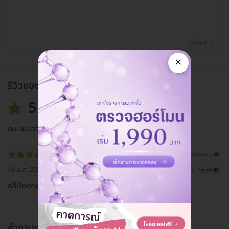
อ่านรีวิว →
×
รีวิวของแพ็กเกจ
5.0
คะแนนเฉลี่ย
รีวิวสถานที่ให้บริการ 🏥
14 พ.ค. 2020
ดูรีวิวต้นฉบับ
คลีนิคคุณภาพ
คำถามพบบ่อย