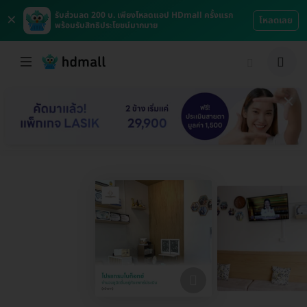
×
รับส่วนลด 200 บ. เพียงโหลดแอป HDmall ครั้งแรก
โหลดเลย
พร้อมรับสิทธิประโยชน์มากมาย