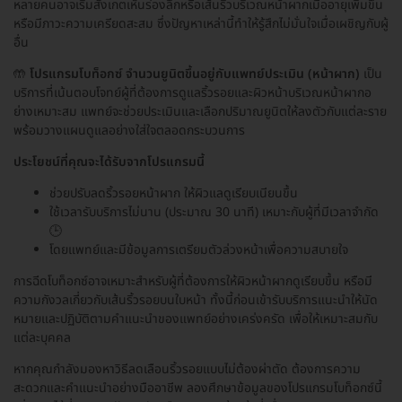
หลายคนอาจเริ่มสังเกตเห็นร่องลึกหรือเส้นริ้วบริเวณหน้าผากเมื่ออายุเพิ่มขึ้น
หรือมีภาวะความเครียดสะสม ซึ่งปัญหาเหล่านี้ทำให้รู้สึกไม่มั่นใจเมื่อเผชิญกับผู้
อื่น
🤲
โปรแกรมโบท็อกซ์ จำนวนยูนิตขึ้นอยู่กับแพทย์ประเมิน (หน้าผาก)
เป็น
บริการที่เน้นตอบโจทย์ผู้ที่ต้องการดูแลริ้วรอยและผิวหน้าบริเวณหน้าผากอ
ย่างเหมาะสม แพทย์จะช่วยประเมินและเลือกปริมาณยูนิตให้ลงตัวกับแต่ละราย
พร้อมวางแผนดูแลอย่างใส่ใจตลอดกระบวนการ
ประโยชน์ที่คุณจะได้รับจากโปรแกรมนี้
ช่วยปรับลดริ้วรอยหน้าผาก ให้ผิวแลดูเรียบเนียนขึ้น
ใช้เวลารับบริการไม่นาน (ประมาณ 30 นาที) เหมาะกับผู้ที่มีเวลาจำกัด
🕒
โดยแพทย์และมีข้อมูลการเตรียมตัวล่วงหน้าเพื่อความสบายใจ
การฉีดโบท็อกซ์อาจเหมาะสำหรับผู้ที่ต้องการให้ผิวหน้าผากดูเรียบขึ้น หรือมี
ความกังวลเกี่ยวกับเส้นริ้วรอยบนใบหน้า ทั้งนี้ก่อนเข้ารับบริการแนะนำให้นัด
หมายและปฏิบัติตามคำแนะนำของแพทย์อย่างเคร่งครัด เพื่อให้เหมาะสมกับ
แต่ละบุคคล
หากคุณกำลังมองหาวิธีลดเลือนริ้วรอยแบบไม่ต้องผ่าตัด ต้องการความ
สะดวกและคำแนะนำอย่างมืออาชีพ ลองศึกษาข้อมูลของโปรแกรมโบท็อกซ์นี้