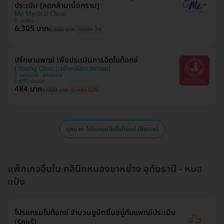
ประเมิน (ลดกล้ามเนื้อกราม)
Me Medical Clinic
บางซื่อ
6,305 บาท
6,500 บาท
ประหยัด 3%
ปรึกษาแพทย์ เพื่อประเมินการฉีดโบท็อกซ์
J Young Clinic (เจยังคลินิกเวชกรรม)
คลองเตย , สวนหลวง
BTS อ่อนนุช
484 บาท
1,000 บาท
ประหยัด 52%
ดูหมวด โปรแกรมฉีดโบท็อกซ์ (Botox)
แพ็กเกจอื่นใน คลินิกหนองขาหย่าง อุทัยธานี - หมอ
แป้ง
โปรแกรมโบท็อกซ์ จำนวนยูนิตขึ้นอยู่กับแพทย์ประเมิน
(รักแร้)