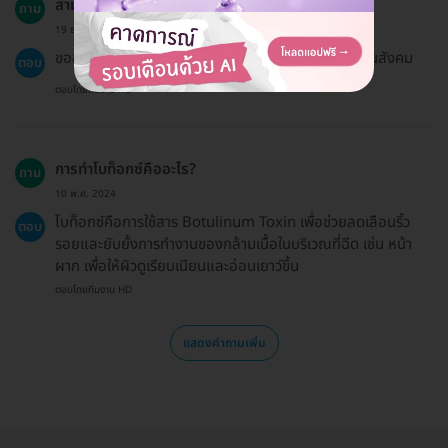
สามารถใช้ประกันสังคมได้หรือไม่?
ถาม
19 ธ.ค. 2024
ขออภัยค่ะ แพ็กเกจบน HDmall ไม่ได้เข้าร่วมสิทธิประกันสังคม
ตอบ
ตอบโดยทีมงาน HD
การทำโบท็อกซ์คืออะไร?
ถาม
10 พ.ค. 2024
โบท็อกซ์คือการใช้สาร Botulinum Toxin เพื่อช่วยลดเลือนริ้ว
ตอบ
รอยและยับยั้งการทำงานของกล้ามเนื้อในบริเวณที่ฉีด เช่น หน้า
ผาก เพื่อให้ผิวดูเรียบเนียนและอ่อนเยาว์ขึ้น
ตอบโดยทีมงาน HD
แสดงคำถามเพิ่ม