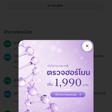
ดูรายละเอียด
คำถามพบบ่อย
ระยะเวลาการฟื้นตัวหลังการทำโบท็อกซ์นานเท่าไหร่?
ถาม
×
01 ก.พ. 2023
โดยทั่วไปอาการบวมแดงจะหายไปภายใน 1-2 วัน และผลลัพธ์จะ
ตอบ
เริ่มเห็นภายใน 2-4 สัปดาห์
ตอบโดยทีมงาน HD
คูปองมีอายุการใช้งานนานเท่าไหร่?
ถาม
09 ก.ค. 2024
คูปองมีอายุ 60 วันนับจากวันที่ซื้อ คุณควรใช้ก่อนคูปองหมดอายุ
ตอบ
ตอบโดยทีมงาน HD