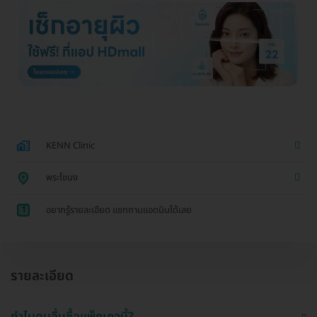
KENN Clinic
พระโขนง
1
อยากรู้รายละเอียด แชทถามแอดมินได้เลย
รายละเอียด
ทำไมคนอื่นซื้อแพ็กเกจนี้?