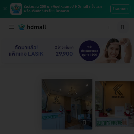
×
รับส่วนลด 200 บ. เพียงโหลดแอป HDmall ครั้งแรก
โหลดเลย
พร้อมรับสิทธิประโยชน์มากมาย