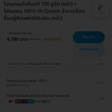
โปรแกรมโบท็อกซ์ 100 ยูนิต (หน้า) +
โปรแกรม HIFU Hi-Queen จำนวนช็อต
ขึ้นอยู่กับแพทย์ประเมิน (หน้า)
ราคาจองกับ HDmall
ใส่ตะกร้า
6,789 บาท
8,999 บาท
ประหยัด 25%
แชทกับแอดมิน
ผ่อน 1,131.50 บ./เดือน ดอกเบี้ย 0% นาน 6 เดือน
ขยาย
โหลดแอปรับคูปองลด 200 บ.
โหลดเลย
คูปองมีจำนวนจำกัด
รับสิทธิพิเศษเพิ่มอีกด้วย HDmall Rewards
ดูเพิ่ม