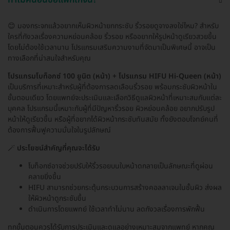
😊 มองกระจกแล้วอยากเห็นผิวหน้ายกกระชับ ริ้วรอยดูจางลงใช่ไหม? สำหรับ
ใครที่กังวลเรื่องความหย่อนคล้อย ริ้วรอย หรืออยากให้รูปหน้าดูเรียวสวยขึ้น
โดยไม่ต้องใช้เวลานาน โปรแกรมเสริมความงามที่จัดมาเป็นพิเศษนี้ อาจเป็น
ทางเลือกที่น่าสนใจสำหรับคุณ
โปรแกรมโบท็อกซ์ 100 ยูนิต (หน้า) + โปรแกรม HIFU Hi-Queen (หน้า)
เป็นบริการที่เหมาะสำหรับผู้ที่ต้องการลดเลือนริ้วรอย พร้อมกระชับผิวหน้าใน
ขั้นตอนเดียว โดยแพทย์จะประเมินและเลือกวิธีดูแลผิวหน้าที่เหมาะสมกับแต่ละ
บุคคล โปรแกรมนี้เหมาะกับผู้ที่มีปัญหาริ้วรอย ผิวหย่อนคล้อย อยากปรับรูป
หน้าให้ดูเรียวขึ้น หรือผู้ที่อยากได้ผิวหน้ากระชับทันสมัย ทั้งยังตอบโจทย์คนที่
ต้องการฟื้นฟูความมั่นใจในรูปลักษณ์
🪄
ประโยชน์สำคัญที่คุณจะได้รับ
โบท็อกซ์อาจช่วยปรับให้ริ้วรอยบนใบหน้าดกลายเป็นลักษณะที่ดูผ่อน
คลายยิ่งขึ้น
HIFU สามารถช่วยกระตุ้นกระบวนการสร้างคอลลาเจนในชั้นผิว ส่งผล
ให้ผิวหน้าดูกระชับขึ้น
ดำเนินการโดยแพทย์ ใช้เวลาทำไม่นาน ลดกังวลเรื่องการพักฟื้น
ทุกขั้นตอนควรได้รับการประเมินและดูแลอย่างเหมาะสมจากแพทย์ หากคุณ