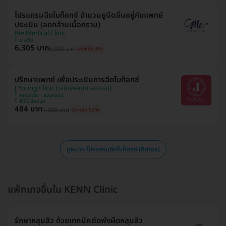
โปรแกรมฉีดโบท็อกซ์ จำนวนยูนิตขึ้นอยู่กับแพทย์
ประเมิน (ลดกล้ามเนื้อกราม)
Me Medical Clinic
บางซื่อ
6,305 บาท
6,500 บาท
ประหยัด 3%
ปรึกษาแพทย์ เพื่อประเมินการฉีดโบท็อกซ์
J Young Clinic (เจยังคลินิกเวชกรรม)
คลองเตย , สวนหลวง
BTS อ่อนนุช
484 บาท
1,000 บาท
ประหยัด 52%
ดูหมวด โปรแกรมฉีดโบท็อกซ์ (Botox)
แพ็กเกจอื่นใน KENN Clinic
รักษาหลุมสิว ด้วยเทคนิคตัดพังผืดหลุมสิว