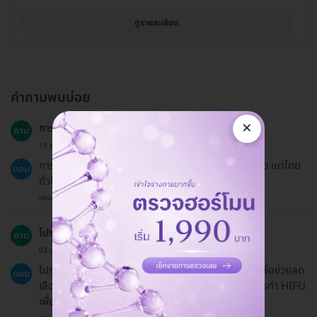
ดูรายละเอียด
คำถามพบบ่อย
×
การทำ HIFU มีความเสี่ยงอย่างไรบ้าง?
ถาม
19 ธ.ค. 2024
การทำ HIFU อาจทำให้เกิดอาการแดงหรือบวมได้ชั่วคราว แต่โดย
ตอบ
ทั่วไปถือว่ามีความปลอดภัย
ตอบโดยทีมงาน HD
โปรแกรมโบท็อกซ์เกาหลี Nabota คืออะไร?
ถาม
03 ม.ค. 2024
โปรแกรมโบท็อกซ์เกาหลี Nabota เป็นการฉีดโบท็อกซ์เพื่อช่วยลด
ตอบ
เลือนริ้วรอยและทำให้ใบหน้าดูเรียบเนียนขึ้น พร้อมกับการทำ HIFU
เพื่อยกกระชับใบหน้าในครั้งเดียวกัน