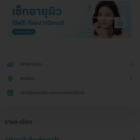
KENN Clinic
พระโขนง
1
อยากรู้รายละเอียด แชทถามแอดมินได้เลย
รายละเอียด
ทำไมคนอื่นซื้อแพ็กเกจนี้?