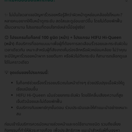
✨ ไม่มั่นใจเวลาเจอปัญหาริ้วรอยหรือรู้สึกว่าผิวหน้าดูหย่อนคล้อยใช่ไหมคะ?
หลายคนอยากให้ใบหน้าดูกระชับ สดใสและดูอ่อนเยาว์ขึ้น โดยไม่ต้องพักฟื้น
เป็นเวลานาน โปรแกรมที่ตอบโจทย์เหล่านี้มีอยู่จริง!
😊
โปรแกรมโบท็อกซ์ 100 ยูนิต (หน้า) + โปรแกรม HIFU Hi-Queen
(หน้า)
คือบริการที่ออกแบบมาเพื่อผู้ที่ต้องการลดเลือนริ้วรอยและกระชับผิวใน
เวลาเดียวกัน เหมาะสำหรับผู้ที่สังเกตเห็นร่องลึกหรือผิวหย่อนคล้อย ไม่ว่าคุณ
จะมีปัญหาริ้วรอยหน้าผาก รอยตีนกา หรือผิวไม่ตึงกระชับ ก็สามารถเลือกดูแล
ได้ในคราวเดียว
💡
จุดเด่นของโปรแกรมนี้:
โบท็อกซ์ช่วยเรื่องริ้วรอยบริเวณใบหน้าต่างๆ ช่วยปรับปรุงเนื้อผิวให้ดู
เรียบเนียนขึ้น
HIFU Hi-Queen เน้นช่วยยกกระชับผิว โดยใช้คลื่นเสียงความถี่สูง
เจ็บตัวน้อยและไม่ต้องพักฟื้น
รับบริการกับแพทย์ทุกขั้นตอน ร่วมประเมินและให้คำแนะนำอย่างเหมาะ
สม
ก่อนเข้ารับบริการควรนัดหมายล่วงหน้าและงดใช้ยาบางชนิด รวมถึงเลี่ยง
กิจกรรมที่ทำให้ผิวระคายเคือง เพื่อประสิทธิภาพ แนะนำสำหรับผู้ที่มองหา