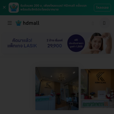
×
รับส่วนลด 200 บ. เพียงโหลดแอป HDmall ครั้งแรก
โหลดเลย
พร้อมรับสิทธิประโยชน์มากมาย