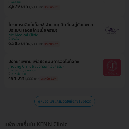
อุทัยธานี
3,579 บาท
3,690 บาท
ประหยัด 3%
โปรแกรมฉีดโบท็อกซ์ จำนวนยูนิตขึ้นอยู่กับแพทย์
ประเมิน (ลดกล้ามเนื้อกราม)
Me Medical Clinic
บางซื่อ
6,305 บาท
6,500 บาท
ประหยัด 3%
ปรึกษาแพทย์ เพื่อประเมินการฉีดโบท็อกซ์
J Young Clinic (เจยังคลินิกเวชกรรม)
คลองเตย , สวนหลวง
BTS อ่อนนุช
484 บาท
1,000 บาท
ประหยัด 52%
ดูหมวด โปรแกรมฉีดโบท็อกซ์ (Botox)
แพ็กเกจอื่นใน KENN Clinic