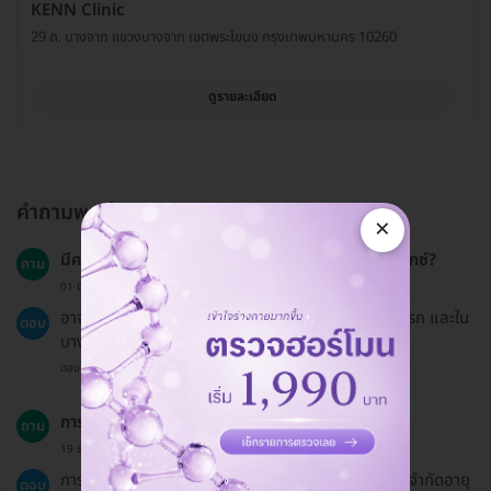
KENN Clinic
29 ถ. บางจาก แขวงบางจาก เขตพระโขนง กรุงเทพมหานคร 10260
ดูรายละเอียด
คำถามพบบ่อย
×
มีความเสี่ยงหรือผลข้างเคียงอะไรบ้างจากการทำโบท็อกซ์?
ถาม
01 มี.ค. 2023
อาจมีอาการบวมแดงหรือช้ำหลังการฉีดในช่วง 1-2 วันแรก และใน
ตอบ
บางรายอาจเกิดอาการปวดหรือรู้สึกไม่สบายได้
ตอบโดยทีมงาน HD
การทำโบท็อกซ์เหมาะสำหรับกลุ่มอายุใด?
ถาม
19 ธ.ค. 2024
การทำโบท็อกซ์เหมาะสำหรับผู้ที่มีอายุ 18 ปีขึ้นไป และไม่จำกัดอายุ
ตอบ