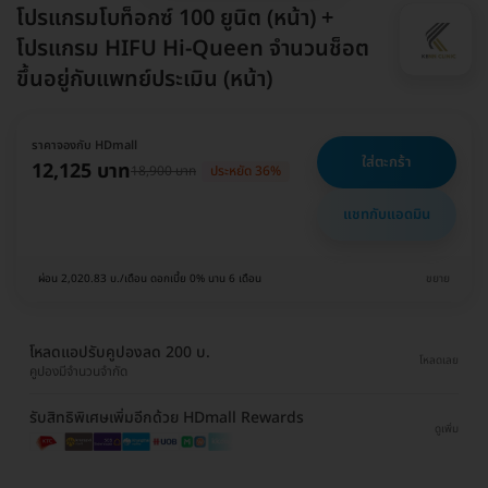
โปรแกรมโบท็อกซ์ 100 ยูนิต (หน้า) +
โปรแกรม HIFU Hi-Queen จำนวนช็อต
ขึ้นอยู่กับแพทย์ประเมิน (หน้า)
ราคาจองกับ HDmall
ใส่ตะกร้า
12,125 บาท
18,900 บาท
ประหยัด 36%
แชทกับแอดมิน
ผ่อน 2,020.83 บ./เดือน ดอกเบี้ย 0% นาน 6 เดือน
ขยาย
โหลดแอปรับคูปองลด 200 บ.
โหลดเลย
คูปองมีจำนวนจำกัด
รับสิทธิพิเศษเพิ่มอีกด้วย HDmall Rewards
ดูเพิ่ม