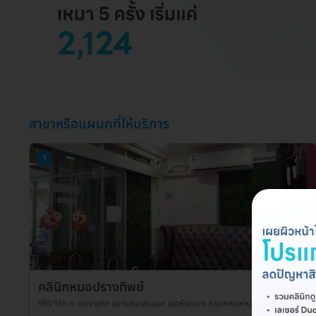
สาขาหรือแผนกที่ให้บริการ
1
คลินิกหมอปรางทิพย์
593/156 ถ. ประชาอุทิศ แขวงสามเสนนอก เขตห้วยขวาง กรุงเทพมหานคร 10310