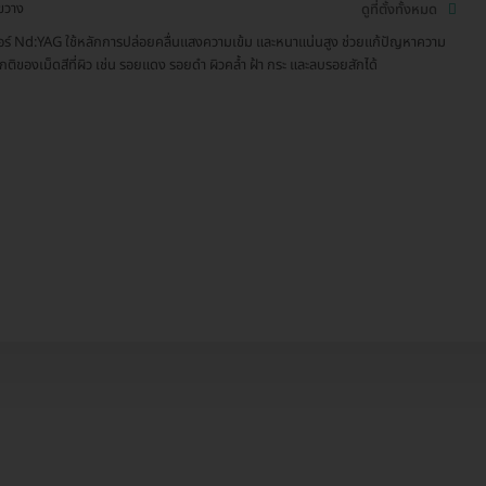
ขวาง
ดูที่ตั้งทั้งหมด
อร์ Nd:YAG ใช้หลักการปล่อยคลื่นแสงความเข้ม และหนาแน่นสูง ช่วยแก้ปัญหาความ
กติของเม็ดสีที่ผิว เช่น รอยแดง รอยดำ ผิวคล้ำ ฝ้า กระ และลบรอยสักได้