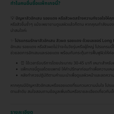
ทำไมคนอื่นซื้อแพ็กเกจนี้?
💡
ปัญหาสิวอักเสบ รอยแดง หรือสิวผดสร้างความกังวลใจให้คุ
หรือสิวขึ้นซ้ำๆ แม้จะพยายามดูแลผิวแล้วก็ตาม หากคุณกำลังมอง
น่าสนใจค่ะ
✨
โปรแกรมรักษาสิวอักเสบ สิวผด รอยแดง ด้วยเลเซอร์ Long P
อักเสบ รอยแดง หรือสิวผดไม่ว่าจะในวัยรุ่นหรือผู้ใหญ่ โปรแกรมนี
ช่วยลดการอักเสบและรอยแดง พร้อมกับกระตุ้นการฟื้นฟูผิวให้ค่อย
⏰ ใช้เวลารับบริการโดยประมาณ 30-45 นาที เหมาะสำหรับผู้
แพ็กเกจนี้ดูแลโดยแพทย์ ให้คำปรึกษาก่อนทำเพื่อความเห
หลังทำควรปฏิบัติตามคำแนะนำเพื่อดูแลผิวหน้าและลดควา
หากคุณมีปัญหาสิวอักเสบหรือรอยแดงที่รบกวนความมั่นใจ โปรแกรมน
ตามลำดับ สนใจสอบถามข้อมูลเพิ่มเติมหรือรายละเอียดเกี่ยวกับ
รายละเอียด