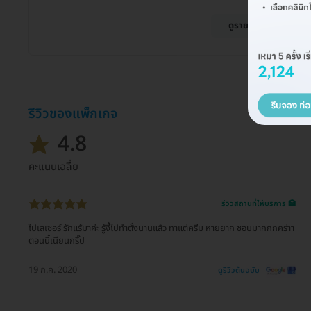
ดูรายละเอียด
รีวิวของแพ็กเกจ
4.8
คะแนนเฉลี่ย
รีวิวสถานที่ให้บริการ 🏥
ไปเลเซอร์ รักแร้มาค่ะ รู้งี้ไปทำตั้งนานแล้ว ทาแต่ครีม หายยาก ชอบมากกกคร่าา
ตอนนี้เนียนกริ๊ป
19 ก.ค. 2020
ดูรีวิวต้นฉบับ