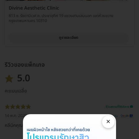
Divine Aesthetic Clinic
813 ซ. รัชดานิเวศ ถ. ประชาอุทิศ 19 แขวงสามเสนนอก เขตห้วยขวาง
กรุงเทพมหานคร 10310
ดูรายละเอียด
รีวิวของแพ็กเกจ
5.0
คะแนนเฉลี่ย
รีวิวสถานที่ให้บริการ 🏥
14 พ.ค. 2020
ดูรีวิวต้นฉบับ
×
คลีนิคคุณภาพ