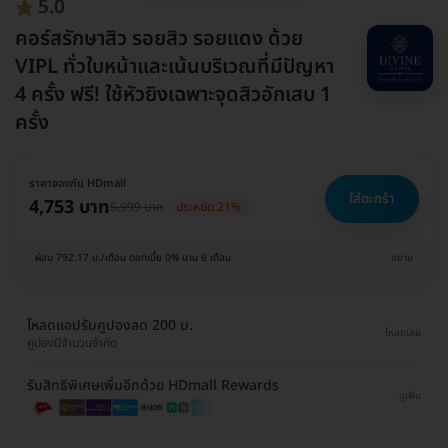
5.0
คอร์สรักษาสิว รอยสิว รอยแดง ด้วย
VIPL ทั่วใบหน้าและเน้นบริเวณที่มีปัญหา
4 ครั้ง ฟรี! ใช้หัวยิงเฉพาะจุดสิวอักเสบ 1
ครั้ง
ราคาจองกับ HDmall
ใส่ตะกร้า
4,753 บาท
5,999 บาท
ประหยัด 21%
ผ่อน 792.17 บ./เดือน ดอกเบี้ย 0% นาน 6 เดือน
ขยาย
โหลดแอปรับคูปองลด 200 บ.
โหลดเลย
คูปองมีจำนวนจำกัด
รับสิทธิพิเศษเพิ่มอีกด้วย HDmall Rewards
ดูเพิ่ม