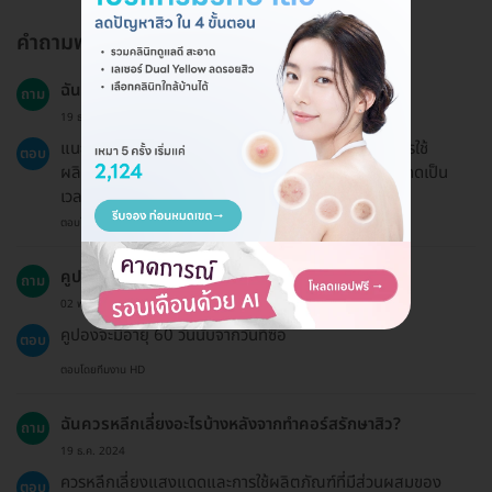
คำถามพบบ่อย
ฉันควรเตรียมตัวอย่างไรบ้างก่อนทำคอร์สรักษาสิว?
ถาม
19 ธ.ค. 2024
แนะนำให้ปรึกษาแพทย์ก่อนทำหัตถการและหลีกเลี่ยงการใช้
ตอบ
ผลิตภัณฑ์ที่มีแอลกอฮอล์ รวมถึงกิจกรรมที่ต้องตากแดดเป็น
เวลานาน 2 สัปดาห์ก่อนทำ
ตอบโดยทีมงาน HD
คูปองมีอายุการใช้งานนานเท่าไหร่?
ถาม
02 พ.ย. 2023
คูปองจะมีอายุ 60 วันนับจากวันที่ซื้อ
ตอบ
ตอบโดยทีมงาน HD
ฉันควรหลีกเลี่ยงอะไรบ้างหลังจากทำคอร์สรักษาสิว?
ถาม
19 ธ.ค. 2024
ควรหลีกเลี่ยงแสงแดดและการใช้ผลิตภัณฑ์ที่มีส่วนผสมของ
ตอบ