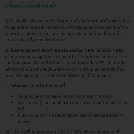
ทำไมคนอื่นซื้อแพ็กเกจนี้?
😥 สิว รอยสิว หรือรอยแดง ทำให้ขาดความมั่นใจ? ปัญหาเหล่านี้อาจส่งผลต่อ
ภาพลักษณ์และความรู้สึกของหลายคน ทั้งวัยรุ่นและวัยทำงาน หากคุณกำลัง
มองหาวิธีดูแลผิวหน้าที่ช่วยจัดการกับปัญหาสิวและรอยต่างๆ ได้อย่างเป็น
ระบบ โปรแกรมนี้อาจตอบโจทย์คุณค่ะ
🧑‍⚕️
โปรแกรมรักษาสิว รอยสิว และรอยแดงด้วย VIPL ทั่วใบหน้า 4 ครั้ง
พร้อมฟรีหัวยิงเฉพาะจุดสำหรับสิวอักเสบ 1 ครั้ง เหมาะสำหรับผู้ที่มีสิวซ้ำซาก
รอยดำรอยแดง หรือหลุมสิวที่ต้องการดูแลอย่างต่อเนื่อง VIPL เป็นเทคนิค
แสงความเข้มข้นสูงที่นิยมใช้ในคลินิกความงาม ช่วยดูแลผิวอย่างอ่อนโยน
แนะนำให้รับบริการทุก 1-2 สัปดาห์ เพื่อให้ผิวปรับตัวได้ดีขึ้นเรื่อยๆ
✨
ข้อดีของการดูแลด้วยโปรแกรมนี้
ช่วยดูแลปัญหาสิว รอยแดง และรอยดำจากสิวอย่างตรงจุด
ใช้เวลาไม่นาน (ประมาณ 30 นาที) และสามารถแต่งหน้าหลังทำได้ตาม
ปกติ
มีแนวทางแนะนำการเตรียมตัวก่อนและดูแลผิวหลังรับบริการอย่าง
ครบถ้วน
เหมาะสำหรับผู้ที่ต้องการปรับสภาพผิวหน้าให้เนียนเรียบ ลดรอยต่างๆ ที่