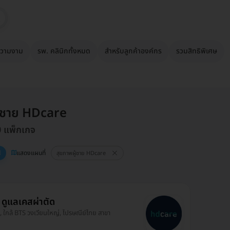
วามงาม
รพ. คลินิกทั้งหมด
สำหรับลูกค้าองค์กร
รวมสิทธิพิเศษ
ู้ชาย HDcare
0 แพ็กเกจ
แสดงแผนที่
สุขภาพผู้ชาย HDcare
ดูแลเคสผ่าตัด
, ใกล้ BTS วงเวียนใหญ่, ไปรษณีย์ไทย สาขา