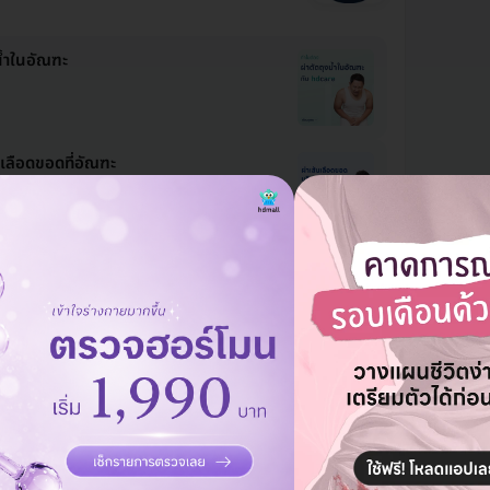
น้ำในอัณฑะ
นเลือดขอดที่อัณฑะ
่แกนองคชาติเทียม รักษาอาการอวัยวะ
็งหรือโรคเสื่อมสมรรถภาพ
ดูแพ็กเกจเพิ่ม