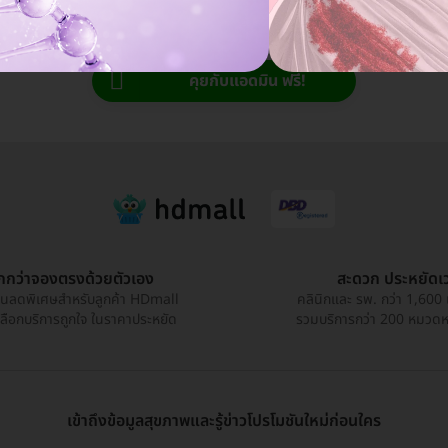
แอดมินพร้อมดูแลคุณทุกวันทางไลน์
คุยกับแอดมิน ฟรี!
ูกกว่าจองตรงด้วยตัวเอง
สะดวก ประหยัดเ
วนลดพิเศษสำหรับลูกค้า HDmall
คลินิกและ รพ. กว่า 1,600 
เลือกบริการถูกใจ ในราคาประหยัด
รวมบริการกว่า 200 หมวดหมู
เข้าถึงข้อมูลสุขภาพและรู้ข่าวโปรโมชันใหม่ก่อนใคร