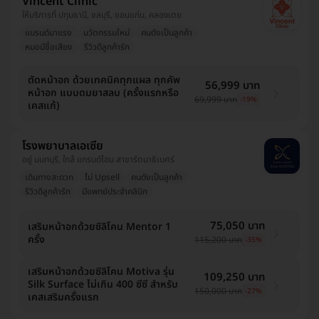
Vincent Clinic
ให้บริการที่ ปทุมธานี, ชลบุรี, ขอนแก่น, คลองเตย
แบรนด์มาแรง
นวัตกรรมใหม่
คนดังเป็นลูกค้า
หมอมีชื่อเสียง
รีวิวดีลูกค้ารัก
ตัดหน้าอก ด้วยเทคนิคทุกแผล ทุกคัพ
56,999 บาท
หน้าอก แบบดมยาสลบ (ครั้งแรกหรือ
69,999 บาท
-19%
เคสแก้)
โรงพยาบาลเอเซีย
อยู่ นนทบุรี, ใกล้ แกรนด์โฮม สาขารัตนาธิเบศร์
เดินทางสะดวก
ไม่ Upsell
คนดังเป็นลูกค้า
รีวิวดีลูกค้ารัก
มีแพทย์ประจำคลินิก
75,050 บาท
เสริมหน้าอกด้วยซิลิโคน Mentor 1
ครั้ง
115,200 บาท
-35%
เสริมหน้าอกด้วยซิลิโคน Motiva รุ่น
109,250 บาท
Silk Surface ไม่เกิน 400 ซีซี สำหรับ
150,000 บาท
-27%
เคสเสริมครั้งแรก