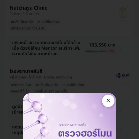
Natchaya Clinic
ให้บริการที่ คันนายาว
คนดังเป็นลูกค้า
หมอมีชื่อเสียง
มีที่จอดรถมากกว่า 3 คัน
เสริมหน้าอก เทคนิควางซิลิโคนใต้กล้าม
103,550 บาท
เนื้อ ด้วยซิลิโคน Mentor อเมริกา เพิ่ม
150,000 บาท
-31%
ความมั่นใจในขนาดหน้าอก
โรงพยาบาลยันฮี
อยู่ บางพลัด, ใกล้ MRT บางอ้อ, คลองมอญ
นวัตกรรมใหม่
คนดังเป็นลูกค้า
หมอมีชื่อเสียง
จองคิวได้เร็ว
ออกใบรับรองแพทย์ได้
×
ดูดน้ำเหลืองหลังถอดหน้าอกที่เสริมมา
4,000 บาท
(Breast Implant) 1 ครั้ง
ถอดนมที่เคยเสริมมาออก (Breast
64,000 บาท
Implant Removal)