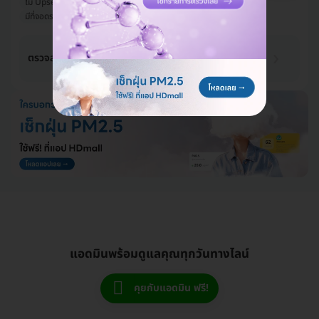
ไม่ Upsell
รีวิวดีลูกค้ารัก
มีแพทย์ประจำคลินิก
มีที่จอดรถมากกว่า 3 คัน
572 บาท
ตรวจสมรรถภาพปอด 1 ครั้ง
600 บาท
-5%
แอดมินพร้อมดูแลคุณทุกวันทางไลน์
คุยกับแอดมิน ฟรี!