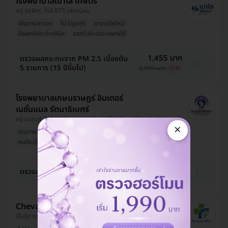
โรงพยาบาลเปาโล เกษตร
อยู่ จตุจักร, ใกล้ BTS เสนานิคม
เดินทางสะดวก
ไม่ Upsell
สาขาเปิดใหม่
มีแพทย์ประจำคลินิก
ออกใบรับรองแพทย์ได้
1,455 บาท
ตรวจผลกระทบจาก PM 2.5 เบื้องต้น
5 รายการ (15 ปีขึ้นไป)
2,990 บาท
-51%
โรงพยาบาลเกษมราษฎร์ อินเตอร์
เนชั่นแนล รัตนาธิเบศร์
อยู่ นนทบุรี, ใกล้ MRT ตลาดบางใหญ่, เซ็นทรัล เวสต์เกต
×
เดินทางสะดวก
ไม่ Upsell
สาขาเปิดใหม่
คนดังเป็นลูกค้า
มีแพทย์ประจำคลินิก
863 บาท
ตรวจสุขภาพปอด 3 รายการ
890 บาท
-3%
Chevanon Clinic
ให้บริการที่ นนทบุรี