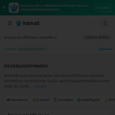
×
รับส่วนลด 200 บ. เพียงโหลดแอป HDmall ครั้งแรก
โหลดเลย
พร้อมรับสิทธิประโยชน์มากมาย
เรียงตามใกล้ฉัน
หมวดหมู่
สถานที่ให้บริการ
ตัวกรองอื่น ๆ
ลบทั้งหมด
3 แพ็กเกจ
ตรวจสมรรถภาพปอด
ตรวจสมรรถภาพปอด
สำหรับบริการตรวจสมรรถภาพปอด เป็นการตรวจที่สำคัญและมีประโยชน์
อย่างยิ่งในกระบวนการวินิจฉัย ประเมิน และติดตามผลการรักษาโรคระบบการ
หายใจ เช่น โรคหืด ...
อ่านเพิ่ม
เดินทางสะดวก
ไม่ Upsell
สาขาเปิดใหม่
คนดังเป็นลูกค้า
รีวิวด