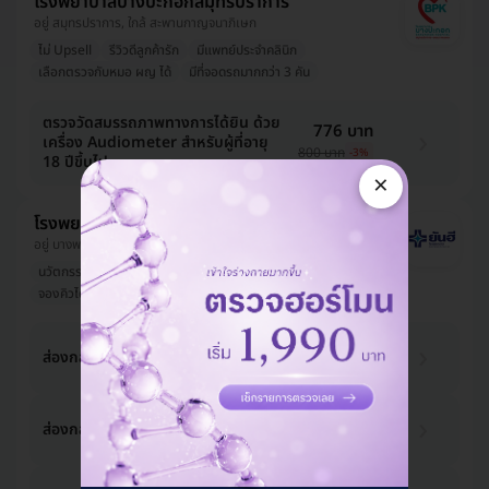
โรงพยาบาลบางปะกอกสมุทรปราการ
อยู่ สมุทรปราการ, ใกล้ สะพานกาญจนาภิเษก
ไม่ Upsell
รีวิวดีลูกค้ารัก
มีแพทย์ประจำคลินิก
เลือกตรวจกับหมอ ผญ ได้
มีที่จอดรถมากกว่า 3 คัน
ตรวจวัดสมรรถภาพทางการได้ยิน ด้วย
776 บาท
เครื่อง Audiometer สำหรับผู้ที่อายุ
800 บาท
-3%
18 ปีขึ้นไป
×
โรงพยาบาลยันฮี
อยู่ บางพลัด, ใกล้ MRT บางอ้อ, คลองมอญ
นวัตกรรมใหม่
คนดังเป็นลูกค้า
หมอมีชื่อเสียง
จองคิวได้เร็ว
ออกใบรับรองแพทย์ได้
1,235 บาท
ส่องกล้องตรวจจมูก
1,300 บาท
-5%
1,235 บาท
ส่องกล้องตรวจคอ
1,300 บาท
-5%