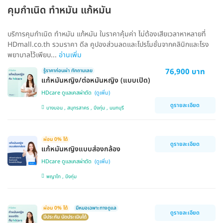
คุมกำเนิด ทำหมัน แก้หมัน
บริการคุมกำเนิด ทำหมัน แก้หมัน ในราคาคุ้มค่า ไม่ต้องเสียเวลาหาหลายที่
HDmall.co.th รวมราคา ดีล คูปองส่วนลดและโปรโมชั่นจากคลินิกและโรง
พยาบาลไว้เพียบ...
อ่านเพิ่ม
76,900 บาท
รู้ราคาก่อนผ่า ทักถามเลย
แก้หมันหญิง/ต่อหมันหญิง (แบบเปิด)
HDcare ดูแลเคสผ่าตัด
ดูรายละเอียด
บางบอน , สมุทรสาคร , บึงกุ่ม , นนทบุรี
ผ่อน 0% ได้
ดูรายละเอียด
แก้หมันหญิงแบบส่องกล้อง
HDcare ดูแลเคสผ่าตัด
พญาไท , บึงกุ่ม
ผ่อน 0% ได้
มีหมอเฉพาะทางดูแล
ดูรายละเอียด
มีประกัน นัดประเมินได้