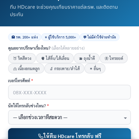
ทีม HDcare จะช่วยคุณเทียบราคาแต่ละรพ. และติดตาม
ประกัน
คลินิกและ รพ.
ถูกกว่าจองตรง
ผ่อนสบาย 0%
สะดวก
ได้มาตรฐาน
ด้วยตัวเอง
ประหยัดเวลา
ราคาเดือน สิงหาคม ปี 2569 (2026) สำหรับ คุม
🏥 รพ. 200+ แห่ง
⭐ ผู้ใช้บริการ 5,000+
💬 ไม่มีค่าใช้จ่ายทำนัด
กำเนิด ทำหมัน แก้หมัน
คุณอยากปรึกษาเรื่องไหน?
(เลือกได้หลายอย่าง)
🍑 ริดสีดวง
🫀 ไส้ติ่ง/ไส้เลื่อน
🫐 ถุงน้ำดี
🦋 ไทรอยด์
ราคา แก้หมันหญิงแบบส่องกล้อง
0 บาท
🫁 เนื้องอกมดลูก
🔬 กระเพาะ/ลำไส้
✶ อื่นๆ
ราคา ทำหมันหญิงแบบเปิด
0 บาท
เบอร์โทรศัพท์
*
ราคา ทำหมันหญิงแบบส่องกล้อง
0 บาท
ราคา ทำหมันชาย
0 บาท
นัดให้โทรกลับช่วงไหน?
*
ราคา แก้หมันหญิง/ต่อหมันหญิง (แบบเปิด)
76,900 บาท
ราคาอัพเดตล่าสุด 2569-08-08
เราใช้คุกกี้เพื่อให้คุณได้รับประสบการณ์ออนไลน์ที่ดีที่สุด
ได้ที่นี่
ตกลง
ให้ทีม HDcare โทรกลับ ฟรี