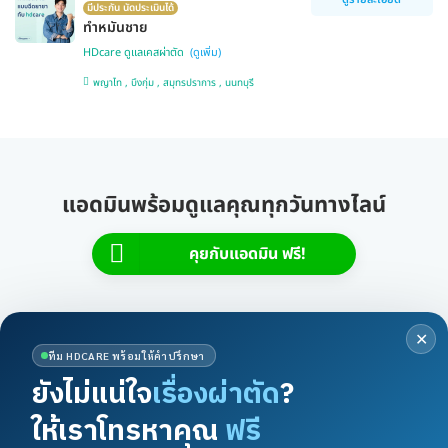
มีประกัน นัดประเมินได้
ทำหมันชาย
HDcare ดูแลเคสผ่าตัด
พญาไท , บึงกุ่ม , สมุทรปราการ , นนทบุรี
แอดมินพร้อมดูแลคุณทุกวันทางไลน์
คุยกับแอดมิน ฟรี!
✕
ทีม HDCARE พร้อมให้คำปรึกษา
HDmall Health ดี อะไรก็ดี
ยังไม่แน่ใจ
เรื่องผ่าตัด
?
ให้เราโทรหาคุณ
ฟรี
ให้การเข้าถึงบริการสุขภาพและความงามเป็นเรื่องง่าย