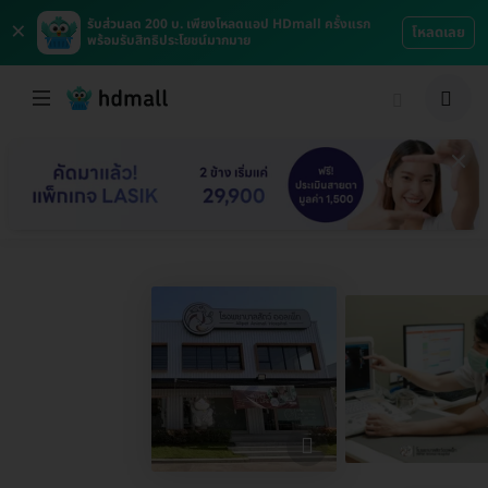
×
รับส่วนลด 200 บ. เพียงโหลดแอป HDmall ครั้งแรก
โหลดเลย
พร้อมรับสิทธิประโยชน์มากมาย