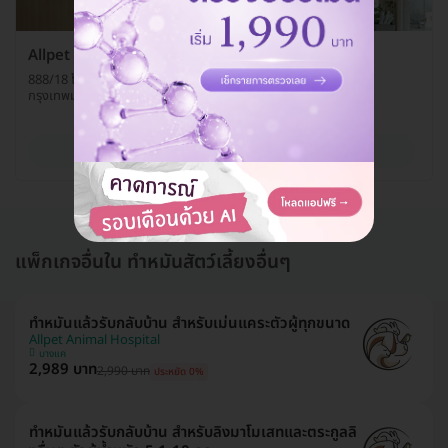
Allpet Animal Hospital
888/18 โครงการเจ้าสัว 69 ถ. บางบอน 3 แขวงหลักสอง เขตบางแค
กรุงเทพมหานคร 10160
ดูรายละเอียด
แพ็กเกจอื่นใน ทำหมันสัตว์เลี้ยงอื่นๆ
ทำหมันแล้วรับกลับบ้าน สำหรับเม่นแคระตัวผู้ทุกขนาด
Allpet Animal Hospital
บางแค
2,989 บาท
2,990 บาท
ประหยัด 0%
ทำหมันแล้วรับกลับบ้าน สำหรับลิงมาโมเสทและตระกูลลิ