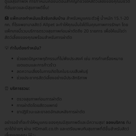
ดูแลสุขภาพให้ การทำหมันคือขั้นตอนสำคัญที่ช่วยให้สัตว์เลี้ยงของคุณมีชีวิต
ที่ยืนยาวและมีสุขภาพดีขึ้น!
🏥
แพ็กเกจทำหมันแล้วรับกลับบ้าน
สำหรับหมูแคระตัวผู้ น้ำหนัก 15.1-20
กก. ที่โรงพยาบาลสัตว์ Allpet จะทำให้คุณมั่นใจได้ในคุณภาพการรักษา โดย
แพ็กเกจนี้รวมบริการตรวจสุขภาพก่อนผ่าตัดถึง 20 รายการ เพื่อให้แน่ใจว่า
สัตว์เลี้ยงของคุณพร้อมสำหรับการผ่าตัด
💡
ทำไมต้องทำหมัน?
ช่วยลดปัญหาพฤติกรรมที่ไม่พึงประสงค์ เช่น การทำเครื่องหมาย
เขตแดนและการก้าวร้าว
ลดความเสี่ยงในการเกิดโรคในระบบสืบพันธุ์
ช่วยประชากรสัตว์เลี้ยงอย่างมีประสิทธิภาพ
⏰
บริการรวม:
ตรวจสุขภาพก่อนการผ่าตัด
การผ่าตัดโดยสัตวแพทย์
ยาปฏิชีวนะและยาลดอักเสบหลังการผ่าตัด
อย่ารอช้าที่จะทำให้หมูแคระของคุณมีสุขภาพดีและมีความสุข!
จองบริการ
กับ
เราได้ง่ายๆ ผ่าน HDmall.co.th และเตรียมพบกับสุขภาพที่ดีขึ้นสำหรับสัตว์
เลี้ยงของคุณ 🐷✨