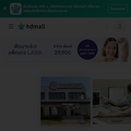
×
รับส่วนลด 200 บ. เพียงโหลดแอป HDmall ครั้งแรก
โหลดเลย
พร้อมรับสิทธิประโยชน์มากมาย