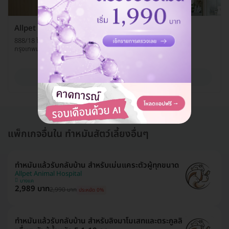
Allpet Animal Hospital
888/18 โครงการเจ้าสัว 69 ถ. บางบอน 3 แขวงหลักสอง เขตบางแค
กรุงเทพมหานคร 10160
ดูรายละเอียด
แพ็กเกจอื่นใน ทำหมันสัตว์เลี้ยงอื่นๆ
ทำหมันแล้วรับกลับบ้าน สำหรับเม่นแคระตัวผู้ทุกขนาด
Allpet Animal Hospital
บางแค
2,989 บาท
2,990 บาท
ประหยัด 0%
ทำหมันแล้วรับกลับบ้าน สำหรับลิงมาโมเสทและตระกูลลิ