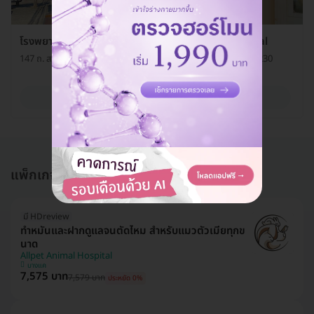
โรงพยาบาลสัตว์สวนสยาม Siam Park Animal Hospital
147 ถ. สวนสยาม แขวงคันนายาว เขตคันนายาว กรุงเทพมหานคร 10230
ดูรายละเอียด
แพ็กเกจอื่นใน ทำหมันแมว
มี HDreview
ทำหมันและฝากดูแลจนตัดไหม สำหรับแมวตัวเมียทุกข
นาด
Allpet Animal Hospital
บางแค
7,575 บาท
7,579 บาท
ประหยัด 0%