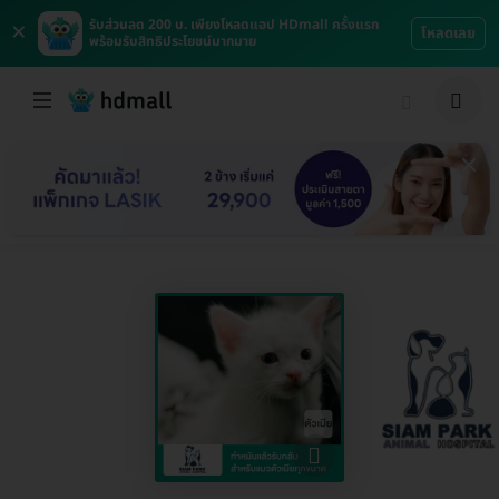
×
รับส่วนลด 200 บ. เพียงโหลดแอป HDmall ครั้งแรก
โหลดเลย
พร้อมรับสิทธิประโยชน์มากมาย