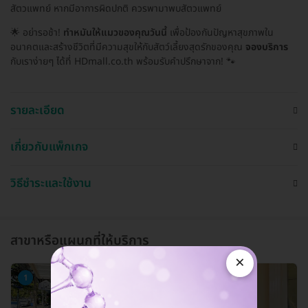
สัตวแพทย์ หากมีอาการผิดปกติ ควรพามาพบสัตวแพทย์
🌟 อย่ารอช้า!
ทำหมันให้แมวของคุณวันนี้
เพื่อป้องกันปัญหาสุขภาพใน
อนาคตและสร้างชีวิตที่มีความสุขให้กับสัตว์เลี้ยงสุดรักของคุณ
จองบริการ
กับเราง่ายๆ ได้ที่ HDmall.co.th พร้อมรับคำปรึกษาจาก! 🐾
รายละเอียด
เกี่ยวกับแพ็กเกจ
วิธีชำระและใช้งาน
สาขาหรือแผนกที่ให้บริการ
×
1