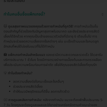
รายละเอียด
ทำไมคนอื่นซื้อแพ็กเกจนี้?
🐱
ดูแลสุขภาพแมวของคุณด้วยการทำหมันที่ถูกวิธี!
การทำหมันเป็นขั้น
ตอนสำคัญที่ช่วยป้องกันปัญหาสุขภาพในอนาคต และยังช่วยประชากรสัตว์
เลี้ยงได้อีกด้วย หากคุณเป็นเจ้าของแมวตัวเมียที่มีอายุ 6 เดือนขึ้นไป การ
ทำหมันจะช่วยลดความเสี่ยงจากโรคต่างๆ เช่น มะเร็งเต้านมและโรคมดลูก
อักเสบที่พบได้บ่อยในแมวที่ไม่ได้ทำหมัน
🏥
แพ็กเกจทำหมันสำหรับแมว
ของเรามีความสะดวกและรวดเร็ว ใช้เวลารับ
บริการประมาณ 1 ชั่วโมง โดยมีการตรวจร่างกายเบื้องต้นและการตรวจเลือด
เพื่อประเมินความพร้อมก่อนการผ่าตัด เพื่อให้คุณของสัตว์เลี้ยงที่คุณรัก
💡
ทำไมต้องทำหมัน?
ลดความเสี่ยงต่อโรคมะเร็งและโรคอื่นๆ
ช่วยประชากรสัตว์เลี้ยง
ทำให้แมวมีพฤติกรรมที่ดีขึ้น ลดการก้าวร้าว
👩‍⚕️
การดูแลหลังการทำหมัน:
หลังจากทำหมัน แมวจะต้องพักฟื้นประมาณ 5-
7 วัน โดยคุณจะต้องดูแลแผลและให้ยาอย่างเคร่งครัดตามคำแนะนำของ