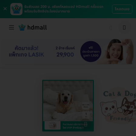
×
รับส่วนลด 200 บ. เพียงโหลดแอป HDmall ครั้งแรก
โหลดเลย
พร้อมรับสิทธิประโยชน์มากมาย