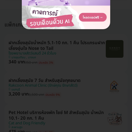
แพ็กเกจอื่นใน บริการฝากเลี้ยงสุนัข
ฝากเลี้ยงสุนัขน้ำหนัก 5.1-10 กก. 1 คืน โปรแกรมฝาก
เลี้ยงอุ่นใจ Nose to Tail
โรงพยาบาลสัตว์แสนดี 24 ชั่วโมง
บางขุนเทียน , บางแค
340 บาท
350 บาท
ประหยัด 3%
ฝากเลี้ยงสุนัข 7 วัน สำหรับสุนัขทุกขนาด
Rakcoon Animal Clinic (รักษ์คุณ รักษาสัตว์)
นนทบุรี
3,200 บาท
3,500 บาท
ประหยัด 9%
Pet Hotel บริการห้องพัก ไซซ์ M สำหรับสุนัข น้ำหนัก
10.1- 20 กก. 1 คืน
Cat and Dog Friendly
สะพานสูง
475 บาท