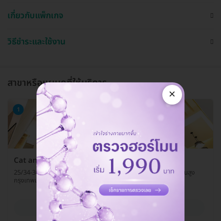
เกี่ยวกับแพ็กเกจ
วิธีชำระและใช้งาน
สาขาหรือแผนกที่ให้บริการ
×
1
Cat and Dog Friendly
25/34-36 หมู่บ้านเกศรี 2 ซ. รามคำแหง 124 แขวงสะพานสูง เขตสะพานสูง
กรุงเทพมหานคร 10240
ดูรายละเอียด