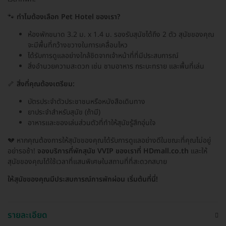
🐾
ทำไมต้องเลือก Pet Hotel ของเรา?
ห้องพักขนาด 3.2 ม. x 1.4 ม. รองรับสุนัขได้ถึง 2 ตัว สุนัขของคุณ
จะมีพื้นที่กว้างขวางในการเคลื่อนไหว
ได้รับการดูแลอย่างใกล้ชิดจากเจ้าหน้าที่ที่มีประสบการณ์
สิ่งอำนวยความสะดวก เช่น ชามอาหาร กระบะทราย และพื้นที่เล่น
🦴
สิ่งที่คุณต้องเตรียม:
บัตรประจำตัวประชาชนหรือหนังสือเดินทาง
ยาประจำสำหรับสุนัข (ถ้ามี)
อาหารและของเล่นส่วนตัวที่ทำให้สุนัขรู้สึกอุ่นใจ
💔 หากคุณต้องการให้สุนัขของคุณได้รับการดูแลอย่างดีในขณะที่คุณไม่อยู่
อย่ารอช้า!
จองบริการที่พักสุนัข VVIP ของเราที่ HDmall.co.th
และให้
สุนัขของคุณได้ใช้เวลาที่แสนพิเศษในสถานที่ที่สะดวกสบาย
ให้สุนัขของคุณมีประสบการณ์การพักผ่อน เริ่มต้นที่นี่!
รายละเอียด