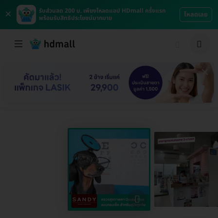
×
รับส่วนลด 200 บ. เพียงโหลดแอป HDmall ครั้งแรก
โหลดเลย
พร้อมรับสิทธิประโยชน์มากมาย