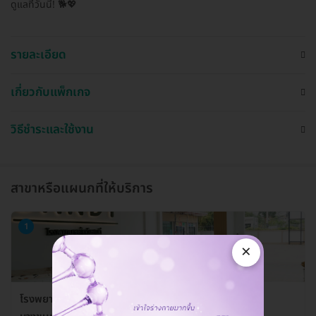
ดูแลที่วันนี้! 🐕💖
รายละเอียด
เกี่ยวกับแพ็กเกจ
วิธีชำระและใช้งาน
สาขาหรือแผนกที่ให้บริการ
1
×
โรงพยาบาลสัตว์แสนดี 24 ชั่วโมง สาขาพระราม 2-