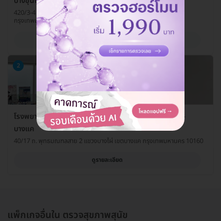
บางขุนเทียน
420/3-4 ถ. บางขุนเทียนชายทะเล แขวงแสมดำ เขตบางขุนเทียน
กรุงเทพมหานคร 10150
ดูรายละเอียด
2
โรงพยาบาลสัตว์แสนดี 24 ชั่วโมง สาขาพุทธมณฑลสาย 2-
บางแค
40/17 ถ. พุทธมณฑลสาย 2 แขวงบางไผ่ เขตบางแค กรุงเทพมหานคร 10160
ดูรายละเอียด
แพ็กเกจอื่นใน ตรวจสุขภาพสุนัข