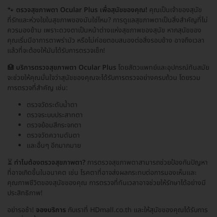
🐾
ตรวจสุขภาพตา Ocular Plus เพื่อสุนัขของคุณ!
คุณเป็นเจ้าของสุนัข
ที่รักและห่วงใยในสุขภาพของมันใช่ไหม? การดูแลสุขภาพตาเป็นสิ่งสำคัญที่ไม่
ควรมองข้าม เพราะดวงตาเป็นหน้าต่างแห่งสุขภาพของสุนัข หากสุนัขของ
คุณเริ่มมีอาการตาพร่ามัว หรือไม่ค่อยตอบสนองต่อสิ่งรอบข้าง อาจถึงเวลา
แล้วที่จะต้องให้มันได้รับการตรวจเช็ก!
🏥
บริการตรวจสุขภาพตา Ocular Plus
โดยสัตวแพทย์และอุปกรณ์ทันสมัย
จะช่วยให้คุณมั่นใจว่าสุนัขของคุณจะได้รับการตรวจอย่างครบถ้วน โดยรวม
การตรวจที่สำคัญ เช่น:
ตรวจวัดระดับน้ำตา
ตรวจระบบประสาทตา
ตรวจย้อมสีกระจกตา
ตรวจวัดความดันตา
และอื่นๆ อีกมากมาย
⏳
ทำไมต้องตรวจสุขภาพตา?
การตรวจสุขภาพตาสามารถช่วยป้องกันปัญหา
ที่อาจเกิดขึ้นในอนาคต เช่น โรคตาที่อาจส่งผลกระทบต่อการมองเห็นและ
คุณภาพชีวิตของสุนัขของคุณ การตรวจที่ทันเวลาอาจช่วยให้รักษาได้อย่างมี
ประสิทธิภาพ!
อย่ารอช้า!
จองบริการ
กับเราที่ HDmall.co.th และให้สุนัขของคุณได้รับการ