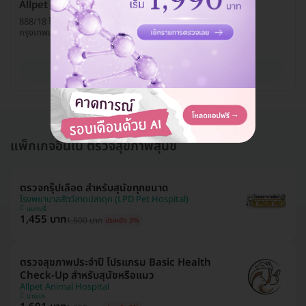
Allpet Animal Hospital
888/18 โครงการเจ้าสัว 69 ถ. บางบอน 3 แขวงหลักสอง เขตบางแค
กรุงเทพมหานคร 10160
ดูรายละเอียด
แพ็กเกจอื่นใน ตรวจสุขภาพสุนัข
ตรวจกรุ๊ปเลือด สำหรับสุนัขทุกขนาด
โรงพยาบาลสัตว์ลาดปลาดุก (LPD Pet Hospital)
นนทบุรี
1,455 บาท
1,500 บาท
ประหยัด 3%
ตรวจสุขภาพประจำปี โปรแกรม Basic Health
Check-Up สำหรับสุนัขหรือแมว
Allpet Animal Hospital
บางแค