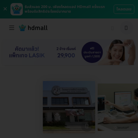
×
รับส่วนลด 200 บ. เพียงโหลดแอป HDmall ครั้งแรก
โหลดเลย
พร้อมรับสิทธิประโยชน์มากมาย