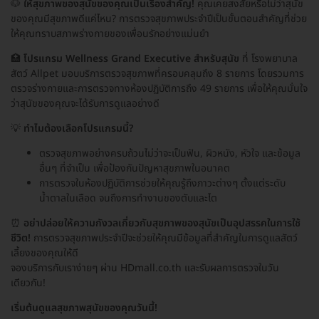
🐶
ให้สุขภาพของสุนัขของคุณเป็นเรื่องสำคัญ!
คุณเคยสงสัยหรือไม่ว่าสุนัข
ของคุณมีสุขภาพดีแค่ไหน? การตรวจสุขภาพประจำปีเป็นขั้นตอนสำคัญที่ช่วย
ให้คุณทราบสภาพร่างกายของเพื่อนรักอย่างแม่นยำ
🏥
โปรแกรม Wellness Grand Executive สำหรับสุนัข
ที่ โรงพยาบาล
สัตว์ Allpet มอบบริการตรวจสุขภาพที่ครอบคลุมถึง 8 รายการ โดยรวมการ
ตรวจร่างกายและการตรวจทางห้องปฏิบัติการถึง 49 รายการ เพื่อให้คุณมั่นใจ
ว่าสุนัขของคุณจะได้รับการดูแลอย่างดี
💡
ทำไมต้องเลือกโปรแกรมนี้?
ตรวจสุขภาพอย่างครบถ้วนไม่ว่าจะเป็นฟัน, ผิวหนัง, หัวใจ และข้อมูล
อื่นๆ ที่จำเป็น เพื่อป้องกันปัญหาสุขภาพในอนาคต
การตรวจในห้องปฏิบัติการช่วยให้คุณรู้ถึงภาวะต่างๆ ตั้งแต่ระดับ
น้ำตาลในเลือด จนถึงการทำงานของตับและไต
⏰
อย่าปล่อยให้ความกังวลเกี่ยวกับสุขภาพของสุนัขเป็นอุปสรรคในการใช้
ชีวิต!
การตรวจสุขภาพประจำปีจะช่วยให้คุณมีข้อมูลที่สำคัญในการดูแลสัตว์
เลี้ยงของคุณให้ดี
จองบริการกับเราง่ายๆ ผ่าน HDmall.co.th และรับผลการตรวจในวัน
เดียวกัน!
เริ่มต้นดูแลสุขภาพสุนัขของคุณวันนี้!