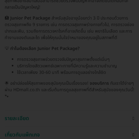
สุขภาพอย่างสม่ำเสมอสามารถช่วยตรวจพบปัญหาที่อาจเกิดขึ้นได้ก่อนที่จะ
กลายเป็นปัญหาใหญ่!
🏥
Junior Pet Package
สำหรับสุนัขอายุน้อยกว่า 3 ปี ประกอบด้วยการ
ตรวจสุขภาพถึง 9 รายการ เช่น การตรวจสุขภาพร่างกายทั่วไป, การตรวจช่อง
ปากและฟัน, รวมถึงการตรวจหาโรคที่อาจเกิดขึ้น เช่น พยาธิในเลือด และการ
ทำงานของตับและไต เพื่อให้คุณมั่นใจว่าหมาของคุณอยู่ในสภาพที่ดี
💡
ทำไมต้องเลือก Junior Pet Package?
การตรวจสุขภาพช่วยตรวจจับปัญหาสุขภาพตั้งแต่เนิ่นๆ
บริการโดยสัตวแพทย์เฉพาะทางที่มีความรู้และความชำนาญ
ใช้เวลาเพียง 30-60 นาที พร้อมการดูแลอย่างใกล้ชิด
🌟 อย่าปล่อยให้สุขภาพของสุนัขคุณเป็นเรื่องรอง!
จองบริการ
กับเราได้ง่ายๆ
ผ่าน HDmall.co.th และเริ่มต้นการดูแลสุขภาพที่ดีสำหรับสุนัขของคุณวันนี้!
🐾
รายละเอียด
เกี่ยวกับแพ็กเกจ