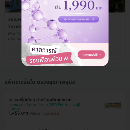
สถานพยาบาลสัตว์เพ็ทเวิล์ด สาขาสำนักงานใหญ่
วิภาวดีรังสิต 16-รัชดา 19
63 ซ. วิภาวดีรังสิต 16 ถ. วิภาวดีรังสิต แขวงดินแดง เขตดินแดง
กรุงเทพมหานคร 10400
ดูรายละเอียด
แพ็กเกจอื่นใน ตรวจสุขภาพสุนัข
ตรวจกรุ๊ปเลือด สำหรับสุนัขทุกขนาด
โรงพยาบาลสัตว์ลาดปลาดุก (LPD Pet Hospital)
นนทบุรี
1,455 บาท
1,500 บาท
ประหยัด 3%