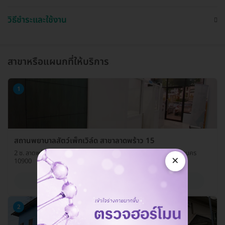
วิธีชำระและใช้งาน
สาขาหรือแผนกที่ให้บริการ
1
สถานพยาบาลสัตว์เพ็ทเวิล์ด สาขาลาดพร้าว 15
2 ซ. ลาดพร้าว 15 ถ. ลาดพร้าว แขวงจอมพล เขตจตุจักร กรุงเทพมหานคร
×
10900
ดูรายละเอียด
2