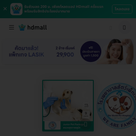
×
รับส่วนลด 200 บ. เพียงโหลดแอป HDmall ครั้งแรก
โหลดเลย
พร้อมรับสิทธิประโยชน์มากมาย